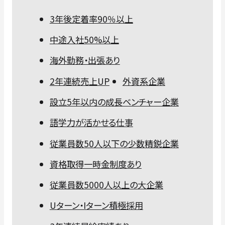
3年後定着率90％以上
中途入社50%以上
海外勤務・出張あり
2年連続売上UP
外資系企業
設立5年以内の成長ベンチャー企業
語学力が活かせる仕事
従業員数50人以下の少数精鋭企業
資格取得一時金制度あり
従業員数5000人以上の大企業
Uターン・Iターン積極採用