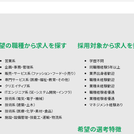
望の職種から求人を探す
採用対象から求人を
営業系
学歴不問
企画・事務・管理系
同職種経験5年以上
販売・サービス系（ファッション・フード・小売り）
業界出身者歓迎
専門サービス系（医療・福祉・教育・その他）
職種未経験歓迎
クリエイティブ系
業種未経験歓迎
ITエンジニア系（SE・システム開発・インフラ）
職種経験者優遇
技術系（電気・電子・機械）
業種経験者優遇
技術系（建築・土木）
マネジメント経験あり
技術系（医療・化学・素材・食品）
施設・設備管理・技能工・運輸・物流系
希望の選考特徴