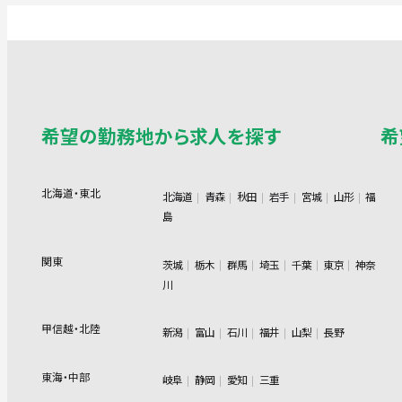
希望の勤務地から求人を探す
希
北海道・東北
北海道
青森
秋田
岩手
宮城
山形
福
島
関東
茨城
栃木
群馬
埼玉
千葉
東京
神奈
川
甲信越・北陸
新潟
富山
石川
福井
山梨
長野
東海・中部
岐阜
静岡
愛知
三重