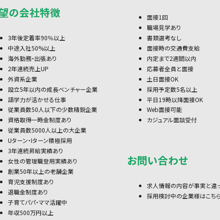
望の会社特徴
面接1回
職場見学あり
3年後定着率90％以上
書類選考なし
中途入社50%以上
面接時の交通費支給
海外勤務・出張あり
内定まで2週間以内
2年連続売上UP
応募者全員と面接
外資系企業
土日面接OK
設立5年以内の成長ベンチャー企業
採用予定数5名以上
語学力が活かせる仕事
平日19時以降面接OK
従業員数50人以下の少数精鋭企業
Web面接可能
資格取得一時金制度あり
カジュアル面談受付
従業員数5000人以上の大企業
Uターン・Iターン積極採用
3年連続昇給実績あり
お問い合わせ
女性の管理職登用実績あり
創業50年以上の老舗企業
育児支援制度あり
求人情報の内容が事実と違
退職金制度あり
採用検討中の企業様はこち
子育てパパ・ママ活躍中
年収500万円以上