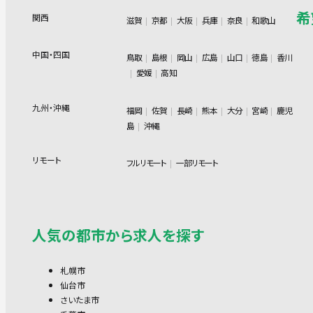
希
関西
滋賀
京都
大阪
兵庫
奈良
和歌山
中国・四国
鳥取
島根
岡山
広島
山口
徳島
香川
愛媛
高知
九州・沖縄
福岡
佐賀
長崎
熊本
大分
宮崎
鹿児
島
沖縄
リモート
フルリモート
一部リモート
人気の都市から求人を探す
札幌市
仙台市
さいたま市