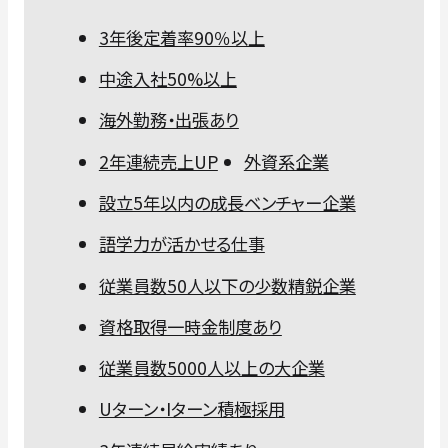
3年後定着率90％以上
中途入社50%以上
海外勤務・出張あり
2年連続売上UP
外資系企業
設立5年以内の成長ベンチャー企業
語学力が活かせる仕事
従業員数50人以下の少数精鋭企業
資格取得一時金制度あり
従業員数5000人以上の大企業
Uターン・Iターン積極採用