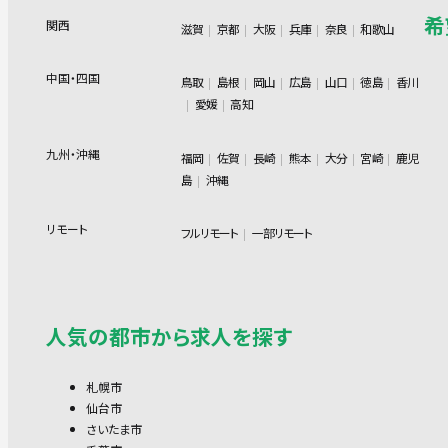
希
関西
滋賀
京都
大阪
兵庫
奈良
和歌山
中国・四国
鳥取
島根
岡山
広島
山口
徳島
香川
愛媛
高知
九州・沖縄
福岡
佐賀
長崎
熊本
大分
宮崎
鹿児
島
沖縄
リモート
フルリモート
一部リモート
人気の都市から求人を探す
札幌市
仙台市
さいたま市