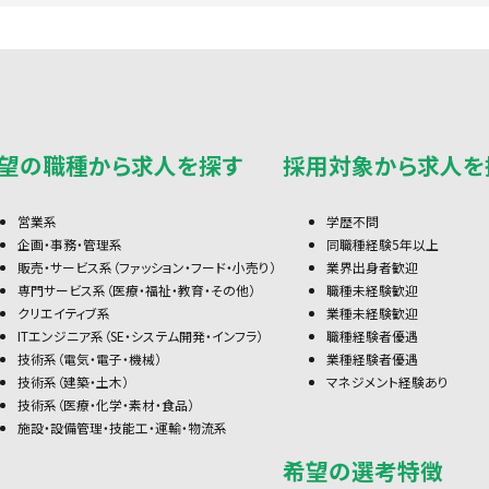
望の職種から求人を探す
採用対象から求人を
営業系
学歴不問
企画・事務・管理系
同職種経験5年以上
販売・サービス系（ファッション・フード・小売り）
業界出身者歓迎
専門サービス系（医療・福祉・教育・その他）
職種未経験歓迎
クリエイティブ系
業種未経験歓迎
ITエンジニア系（SE・システム開発・インフラ）
職種経験者優遇
技術系（電気・電子・機械）
業種経験者優遇
技術系（建築・土木）
マネジメント経験あり
技術系（医療・化学・素材・食品）
施設・設備管理・技能工・運輸・物流系
希望の選考特徴