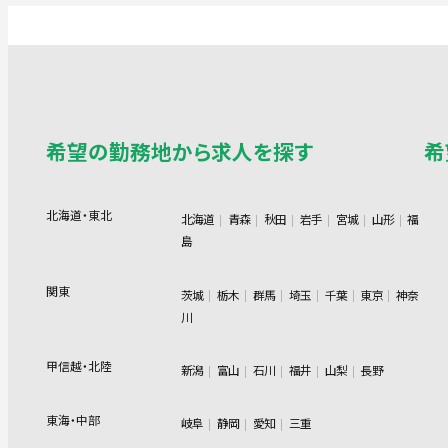
希望の勤務地から求人を探す
希
北海道・東北
北海道
青森
秋田
岩手
宮城
山形
福
島
関東
茨城
栃木
群馬
埼玉
千葉
東京
神奈
川
甲信越・北陸
新潟
富山
石川
福井
山梨
長野
東海・中部
岐阜
静岡
愛知
三重