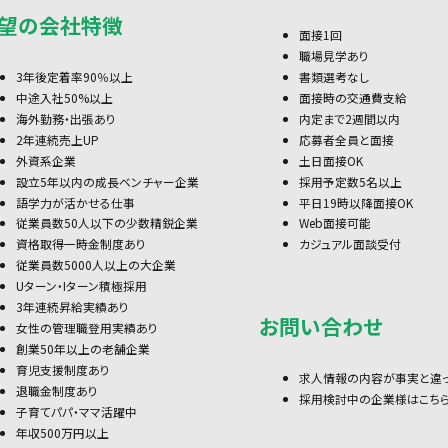
望の会社特徴
面接1回
職場見学あり
3年後定着率90％以上
書類選考なし
中途入社50%以上
面接時の交通費支給
海外勤務・出張あり
内定まで2週間以内
2年連続売上UP
応募者全員と面接
外資系企業
土日面接OK
設立5年以内の成長ベンチャー企業
採用予定数5名以上
語学力が活かせる仕事
平日19時以降面接OK
従業員数50人以下の少数精鋭企業
Web面接可能
資格取得一時金制度あり
カジュアル面談受付
従業員数5000人以上の大企業
Uターン・Iターン積極採用
3年連続昇給実績あり
お問い合わせ
女性の管理職登用実績あり
創業50年以上の老舗企業
育児支援制度あり
求人情報の内容が事実と違
退職金制度あり
採用検討中の企業様はこち
子育てパパ・ママ活躍中
年収500万円以上