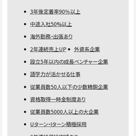
3年後定着率90％以上
中途入社50%以上
海外勤務・出張あり
2年連続売上UP
外資系企業
設立5年以内の成長ベンチャー企業
語学力が活かせる仕事
従業員数50人以下の少数精鋭企業
資格取得一時金制度あり
従業員数5000人以上の大企業
Uターン・Iターン積極採用