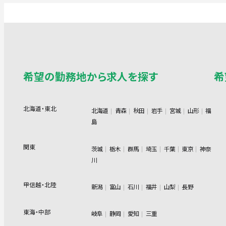
希望の勤務地から求人を探す
希
北海道・東北
北海道
青森
秋田
岩手
宮城
山形
福
島
関東
茨城
栃木
群馬
埼玉
千葉
東京
神奈
川
甲信越・北陸
新潟
富山
石川
福井
山梨
長野
東海・中部
岐阜
静岡
愛知
三重