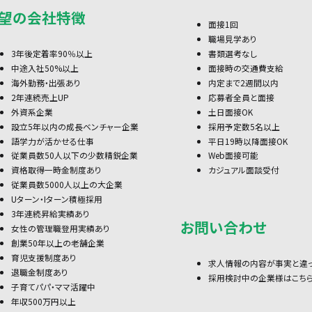
望の会社特徴
面接1回
職場見学あり
3年後定着率90％以上
書類選考なし
中途入社50%以上
面接時の交通費支給
海外勤務・出張あり
内定まで2週間以内
2年連続売上UP
応募者全員と面接
外資系企業
土日面接OK
設立5年以内の成長ベンチャー企業
採用予定数5名以上
語学力が活かせる仕事
平日19時以降面接OK
従業員数50人以下の少数精鋭企業
Web面接可能
資格取得一時金制度あり
カジュアル面談受付
従業員数5000人以上の大企業
Uターン・Iターン積極採用
3年連続昇給実績あり
お問い合わせ
女性の管理職登用実績あり
創業50年以上の老舗企業
育児支援制度あり
求人情報の内容が事実と違
退職金制度あり
採用検討中の企業様はこち
子育てパパ・ママ活躍中
年収500万円以上