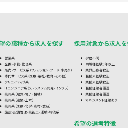
望の職種から求人を探す
採用対象から求人を
営業系
学歴不問
企画・事務・管理系
同職種経験5年以上
販売・サービス系（ファッション・フード・小売り）
業界出身者歓迎
専門サービス系（医療・福祉・教育・その他）
職種未経験歓迎
クリエイティブ系
業種未経験歓迎
ITエンジニア系（SE・システム開発・インフラ）
職種経験者優遇
技術系（電気・電子・機械）
業種経験者優遇
技術系（建築・土木）
マネジメント経験あり
技術系（医療・化学・素材・食品）
施設・設備管理・技能工・運輸・物流系
希望の選考特徴