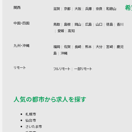
希
関西
滋賀
京都
大阪
兵庫
奈良
和歌山
中国・四国
鳥取
島根
岡山
広島
山口
徳島
香川
愛媛
高知
九州・沖縄
福岡
佐賀
長崎
熊本
大分
宮崎
鹿児
島
沖縄
リモート
フルリモート
一部リモート
人気の都市から求人を探す
札幌市
仙台市
さいたま市