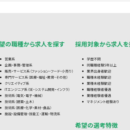
望の職種から求人を探す
採用対象から求人を
営業系
学歴不問
企画・事務・管理系
同職種経験5年以上
販売・サービス系（ファッション・フード・小売り）
業界出身者歓迎
専門サービス系（医療・福祉・教育・その他）
職種未経験歓迎
クリエイティブ系
業種未経験歓迎
ITエンジニア系（SE・システム開発・インフラ）
職種経験者優遇
技術系（電気・電子・機械）
業種経験者優遇
技術系（建築・土木）
マネジメント経験あり
技術系（医療・化学・素材・食品）
施設・設備管理・技能工・運輸・物流系
希望の選考特徴