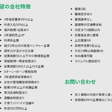
望の会社特徴
面接1回
職場見学あり
3年後定着率90％以上
書類選考なし
中途入社50%以上
面接時の交通費支給
海外勤務・出張あり
内定まで2週間以内
2年連続売上UP
応募者全員と面接
外資系企業
土日面接OK
設立5年以内の成長ベンチャー企業
採用予定数5名以上
語学力が活かせる仕事
平日19時以降面接OK
従業員数50人以下の少数精鋭企業
Web面接可能
資格取得一時金制度あり
カジュアル面談受付
従業員数5000人以上の大企業
Uターン・Iターン積極採用
3年連続昇給実績あり
お問い合わせ
女性の管理職登用実績あり
創業50年以上の老舗企業
育児支援制度あり
求人情報の内容が事実と違
退職金制度あり
採用検討中の企業様はこち
子育てパパ・ママ活躍中
年収500万円以上