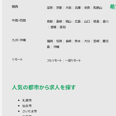
希
関西
滋賀
京都
大阪
兵庫
奈良
和歌山
中国・四国
鳥取
島根
岡山
広島
山口
徳島
香川
愛媛
高知
九州・沖縄
福岡
佐賀
長崎
熊本
大分
宮崎
鹿児
島
沖縄
リモート
フルリモート
一部リモート
人気の都市から求人を探す
札幌市
仙台市
さいたま市