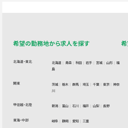
希望の勤務地から求人を探す
希
北海道・東北
北海道
青森
秋田
岩手
宮城
山形
福
島
関東
茨城
栃木
群馬
埼玉
千葉
東京
神奈
川
甲信越・北陸
新潟
富山
石川
福井
山梨
長野
東海・中部
岐阜
静岡
愛知
三重