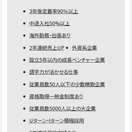
3年後定着率90％以上
中途入社50%以上
海外勤務・出張あり
2年連続売上UP
外資系企業
設立5年以内の成長ベンチャー企業
語学力が活かせる仕事
従業員数50人以下の少数精鋭企業
資格取得一時金制度あり
従業員数5000人以上の大企業
Uターン・Iターン積極採用