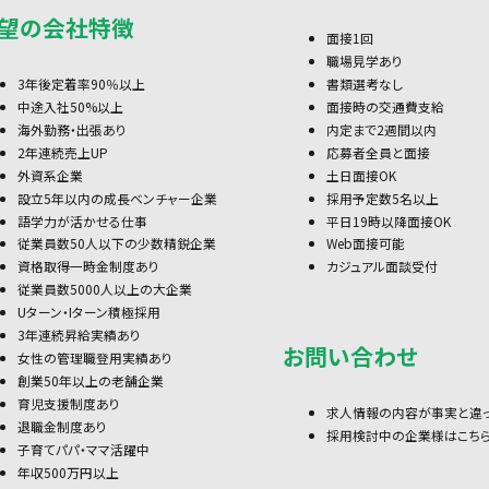
望の会社特徴
面接1回
職場見学あり
3年後定着率90％以上
書類選考なし
中途入社50%以上
面接時の交通費支給
海外勤務・出張あり
内定まで2週間以内
2年連続売上UP
応募者全員と面接
外資系企業
土日面接OK
設立5年以内の成長ベンチャー企業
採用予定数5名以上
語学力が活かせる仕事
平日19時以降面接OK
従業員数50人以下の少数精鋭企業
Web面接可能
資格取得一時金制度あり
カジュアル面談受付
従業員数5000人以上の大企業
Uターン・Iターン積極採用
3年連続昇給実績あり
お問い合わせ
女性の管理職登用実績あり
創業50年以上の老舗企業
育児支援制度あり
求人情報の内容が事実と違
退職金制度あり
採用検討中の企業様はこち
子育てパパ・ママ活躍中
年収500万円以上