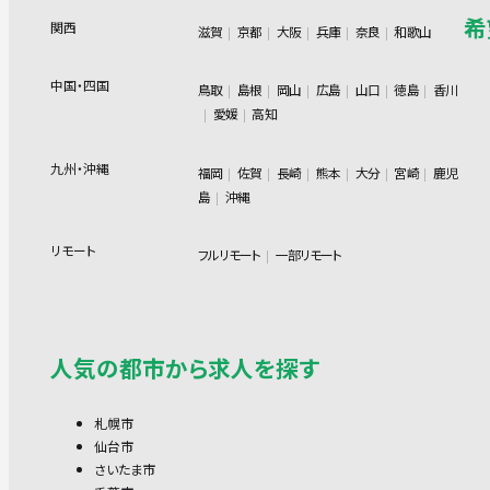
希
関西
滋賀
京都
大阪
兵庫
奈良
和歌山
中国・四国
鳥取
島根
岡山
広島
山口
徳島
香川
愛媛
高知
九州・沖縄
福岡
佐賀
長崎
熊本
大分
宮崎
鹿児
島
沖縄
リモート
フルリモート
一部リモート
人気の都市から求人を探す
札幌市
仙台市
さいたま市