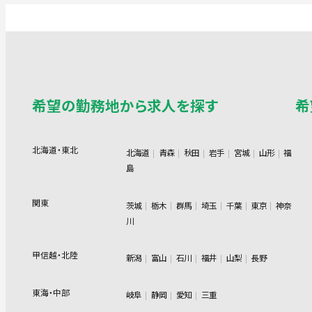
希望の勤務地から求人を探す
希
北海道・東北
北海道
青森
秋田
岩手
宮城
山形
福
島
関東
茨城
栃木
群馬
埼玉
千葉
東京
神奈
川
甲信越・北陸
新潟
富山
石川
福井
山梨
長野
東海・中部
岐阜
静岡
愛知
三重