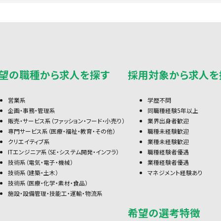
望の職種から求人を探す
採用対象から求人を
営業系
学歴不問
企画・事務・管理系
同職種経験5年以上
販売・サービス系（ファッション・フード・小売り）
業界出身者歓迎
専門サービス系（医療・福祉・教育・その他）
職種未経験歓迎
クリエイティブ系
業種未経験歓迎
ITエンジニア系（SE・システム開発・インフラ）
職種経験者優遇
技術系（電気・電子・機械）
業種経験者優遇
技術系（建築・土木）
マネジメント経験あり
技術系（医療・化学・素材・食品）
施設・設備管理・技能工・運輸・物流系
希望の選考特徴