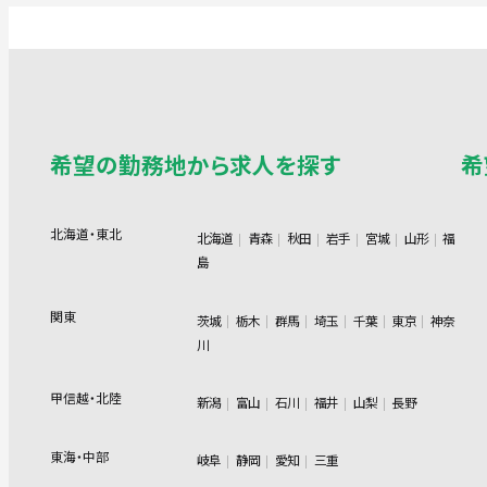
希望の勤務地から求人を探す
希
北海道・東北
北海道
青森
秋田
岩手
宮城
山形
福
島
関東
茨城
栃木
群馬
埼玉
千葉
東京
神奈
川
甲信越・北陸
新潟
富山
石川
福井
山梨
長野
東海・中部
岐阜
静岡
愛知
三重