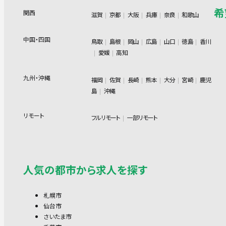
希
関西
滋賀
京都
大阪
兵庫
奈良
和歌山
中国・四国
鳥取
島根
岡山
広島
山口
徳島
香川
愛媛
高知
九州・沖縄
福岡
佐賀
長崎
熊本
大分
宮崎
鹿児
島
沖縄
リモート
フルリモート
一部リモート
人気の都市から求人を探す
札幌市
仙台市
さいたま市