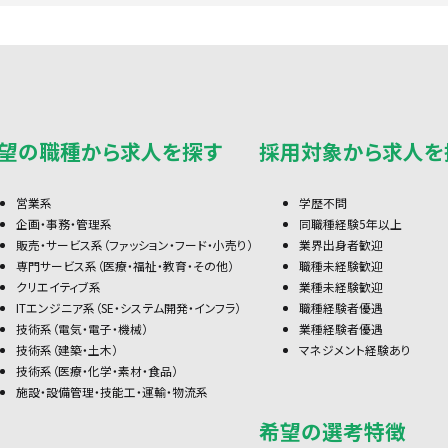
望の職種から求人を探す
採用対象から求人を
営業系
学歴不問
企画・事務・管理系
同職種経験5年以上
販売・サービス系（ファッション・フード・小売り）
業界出身者歓迎
専門サービス系（医療・福祉・教育・その他）
職種未経験歓迎
クリエイティブ系
業種未経験歓迎
ITエンジニア系（SE・システム開発・インフラ）
職種経験者優遇
技術系（電気・電子・機械）
業種経験者優遇
技術系（建築・土木）
マネジメント経験あり
技術系（医療・化学・素材・食品）
施設・設備管理・技能工・運輸・物流系
希望の選考特徴