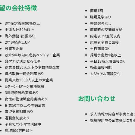
望の会社特徴
面接1回
職場見学あり
3年後定着率90％以上
書類選考なし
中途入社50%以上
面接時の交通費支給
海外勤務・出張あり
内定まで2週間以内
2年連続売上UP
応募者全員と面接
外資系企業
土日面接OK
設立5年以内の成長ベンチャー企業
採用予定数5名以上
語学力が活かせる仕事
平日19時以降面接OK
従業員数50人以下の少数精鋭企業
Web面接可能
資格取得一時金制度あり
カジュアル面談受付
従業員数5000人以上の大企業
Uターン・Iターン積極採用
3年連続昇給実績あり
お問い合わせ
女性の管理職登用実績あり
創業50年以上の老舗企業
育児支援制度あり
求人情報の内容が事実と違
退職金制度あり
採用検討中の企業様はこち
子育てパパ・ママ活躍中
年収500万円以上