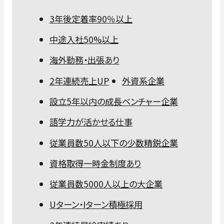
3年後定着率90％以上
中途入社50%以上
海外勤務・出張あり
2年連続売上UP
外資系企業
設立5年以内の成長ベンチャー企業
語学力が活かせる仕事
従業員数50人以下の少数精鋭企業
資格取得一時金制度あり
従業員数5000人以上の大企業
Uターン・Iターン積極採用