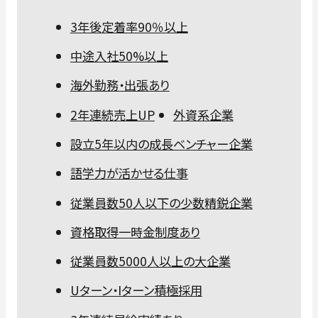
3年後定着率90％以上
中途入社50%以上
海外勤務・出張あり
2年連続売上UP
外資系企業
設立5年以内の成長ベンチャー企業
語学力が活かせる仕事
従業員数50人以下の少数精鋭企業
資格取得一時金制度あり
従業員数5000人以上の大企業
Uターン・Iターン積極採用