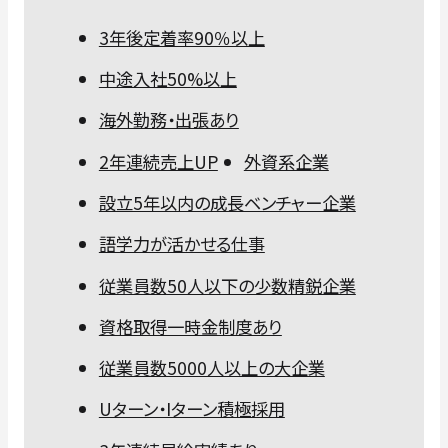
3年後定着率90％以上
中途入社50%以上
海外勤務・出張あり
2年連続売上UP
外資系企業
設立5年以内の成長ベンチャー企業
語学力が活かせる仕事
従業員数50人以下の少数精鋭企業
資格取得一時金制度あり
従業員数5000人以上の大企業
Uターン・Iターン積極採用