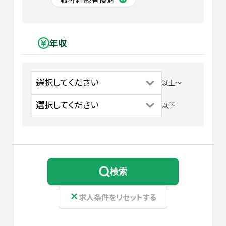
年収
以上
〜
以下
検索
求人条件をリセットする