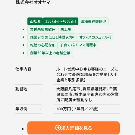
株式会社オオヤマ
正社員
350万円〜480万円
職種未経験歓迎
業種未経験歓迎
未上場
残業少なめ（1日1時間以内）
オフィスカジュアル可
転勤の心配なし
子育てパパ・ママ活躍中
創業50年以上の老舗企業
仕事内容
ルート営業中心◆お客様のニーズに
合わせて最適な部品をご提案【大手
企業と取引多数】
勤務地
大阪府八尾市、兵庫県姫路市、千葉
県富里市、栃木県宇都宮市内の営業
所に配属★転勤なし
年収例
400万円（ 3年目／27歳）
求人詳細を見る