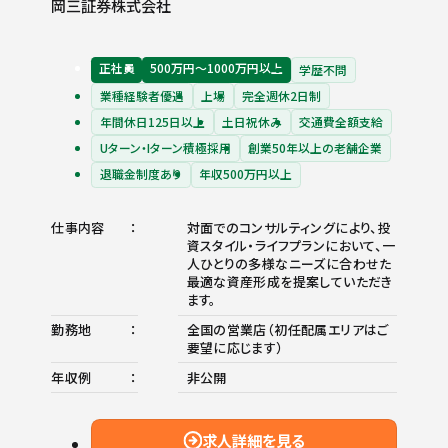
岡三証券株式会社
正社員
500万円〜1000万円以上
学歴不問
業種経験者優遇
上場
完全週休2日制
年間休日125日以上
土日祝休み
交通費全額支給
Uターン・Iターン積極採用
創業50年以上の老舗企業
退職金制度あり
年収500万円以上
仕事内容
対面でのコンサルティングにより、投
資スタイル・ライフプランにおいて、一
人ひとりの多様なニーズに合わせた
最適な資産形成を提案していただき
ます。
勤務地
全国の営業店（初任配属エリアはご
要望に応じます）
年収例
非公開
求人詳細を見る