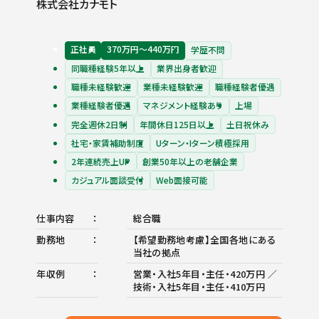
株式会社カナモト
正社員
370万円〜440万円
学歴不問
同職種経験5年以上
業界出身者歓迎
職種未経験歓迎
業種未経験歓迎
職種経験者優遇
業種経験者優遇
マネジメント経験あり
上場
完全週休2日制
年間休日125日以上
土日祝休み
社宅・家賃補助制度
Uターン・Iターン積極採用
2年連続売上UP
創業50年以上の老舗企業
カジュアル面談受付
Web面接可能
仕事内容
総合職
勤務地
【希望勤務地考慮】全国各地にある
当社の拠点
年収例
営業・入社5年目・主任・420万円 ／
技術・入社5年目・主任・410万円