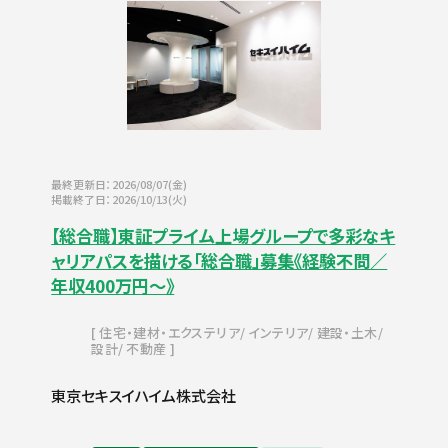
最終更新日：2026/08/07(金)
掲載終了日：2026/10/13(火)
【総合職】東証プライム上場グループで多彩なキ
ャリアパスを描ける「総合職」募集《経験不問／
年収400万円～》
住宅・建材・エクステリア
インテリア
建設・土木
設計
不動産
東京セキスイハイム株式会社