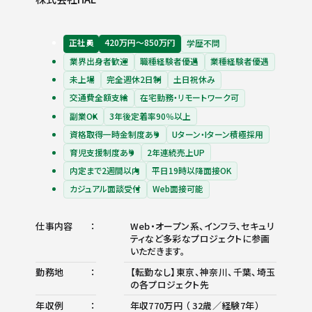
正社員
420万円〜850万円
学歴不問
業界出身者歓迎
職種経験者優遇
業種経験者優遇
未上場
完全週休2日制
土日祝休み
交通費全額支給
在宅勤務・リモートワーク可
副業OK
3年後定着率90％以上
資格取得一時金制度あり
Uターン・Iターン積極採用
育児支援制度あり
2年連続売上UP
内定まで2週間以内
平日19時以降面接OK
カジュアル面談受付
Web面接可能
仕事内容
Web・オープン系、インフラ、セキュリ
ティなど多彩なプロジェクトに参画
いただきます。
勤務地
【転勤なし】東京、神奈川、千葉、埼玉
の各プロジェクト先
年収例
年収770万円 （ 32歳／経験7年）