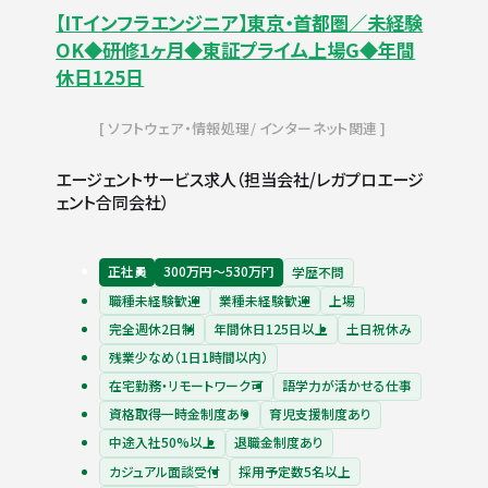
【ITインフラエンジニア】東京・首都圏／未経験
OK◆研修1ヶ月◆東証プライム上場G◆年間
休日125日
ソフトウェア・情報処理
インターネット関連
エージェントサービス求人（担当会社/レガプロエージ
ェント合同会社）
正社員
300万円〜530万円
学歴不問
職種未経験歓迎
業種未経験歓迎
上場
完全週休2日制
年間休日125日以上
土日祝休み
残業少なめ（1日1時間以内）
在宅勤務・リモートワーク可
語学力が活かせる仕事
資格取得一時金制度あり
育児支援制度あり
中途入社50%以上
退職金制度あり
カジュアル面談受付
採用予定数5名以上