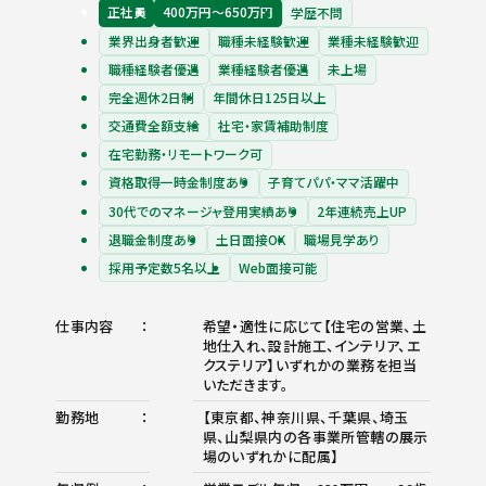
正社員
400万円〜650万円
学歴不問
業界出身者歓迎
職種未経験歓迎
業種未経験歓迎
職種経験者優遇
業種経験者優遇
未上場
完全週休2日制
年間休日125日以上
交通費全額支給
社宅・家賃補助制度
在宅勤務・リモートワーク可
資格取得一時金制度あり
子育てパパ・ママ活躍中
30代でのマネージャ登用実績あり
2年連続売上UP
退職金制度あり
土日面接OK
職場見学あり
採用予定数5名以上
Web面接可能
仕事内容
希望・適性に応じて【住宅の営業、土
地仕入れ、設計施工、インテリア、エ
クステリア】いずれかの業務を担当
いただきます。
勤務地
【東京都、神奈川県、千葉県、埼玉
県、山梨県内の各事業所管轄の展示
場のいずれかに配属】