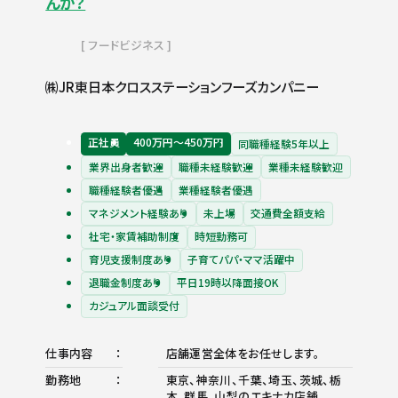
んか？
フードビジネス
㈱JR東日本クロスステーションフーズカンパニー
正社員
400万円〜450万円
同職種経験5年以上
業界出身者歓迎
職種未経験歓迎
業種未経験歓迎
職種経験者優遇
業種経験者優遇
マネジメント経験あり
未上場
交通費全額支給
社宅・家賃補助制度
時短勤務可
育児支援制度あり
子育てパパ・ママ活躍中
退職金制度あり
平日19時以降面接OK
カジュアル面談受付
仕事内容
店舗運営全体をお任せします。
勤務地
東京、神奈川、千葉、埼玉、茨城、栃
木、群馬、山梨のエキナカ店舗