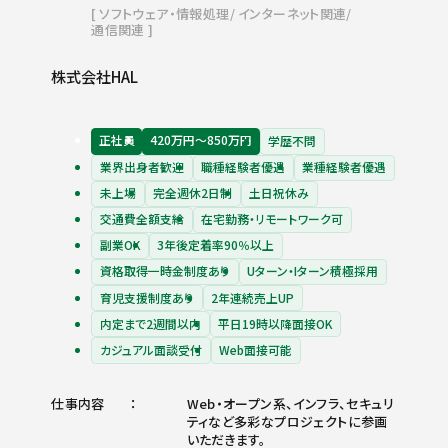
ソフトウェア・情報処理
インターネット関連
通信関連
株式会社HAL
正社員
420万円〜850万円
学歴不問
業界出身者歓迎
職種経験者優遇
業種経験者優遇
未上場
完全週休2日制
土日祝休み
交通費全額支給
在宅勤務・リモートワーク可
副業OK
3年後定着率90％以上
資格取得一時金制度あり
Uターン・Iターン積極採用
育児支援制度あり
2年連続売上UP
内定まで2週間以内
平日19時以降面接OK
カジュアル面談受付
Web面接可能
仕事内容
Web・オープン系、インフラ、セキュリ
ティなど多彩なプロジェクトに参画
いただきます。