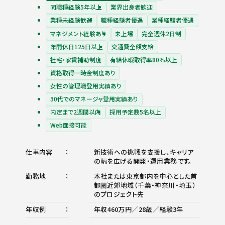
同職種経験5年以上
業界出身者歓迎
業種未経験歓迎
職種経験者優遇
業種経験者優遇
マネジメント経験あり
未上場
完全週休2日制
年間休日125日以上
交通費全額支給
社宅・家賃補助制度
有給休暇取得率80％以上
資格取得一時金制度あり
女性の管理職登用実績あり
30代でのマネージャ登用実績あり
内定まで2週間以内
採用予定数5名以上
Web面接可能
仕事内容
新技術への挑戦を支援し、キャリア
の幅を広げる開発・運用業務です。
勤務地
本社または東京都内を中心とした首
都圏近郊地域（千葉・神奈川・埼玉）
のプロジェクト先
年収例
年収460万円／28歳／経験3年