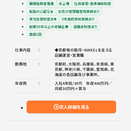
職種経験者優遇
未上場
社員食堂・食事補助制度
転勤の心配なし
女性の管理職登用実績あり
育児支援制度あり
3年連続昇給実績あり
創業50年以上の老舗企業
退職金制度あり
面接1回
仕事内容
◆京都発の鼓月・KINEELを支える
店舗運営・営業職
勤務地
京都府、大阪府、兵庫県、奈良県、東
京都、神奈川県、千葉県、愛知県、北
海道の各店舗及び事業所。
年収例
入社4年目/30代 年収400万円／
月給30万円＋賞与
求人詳細を見る