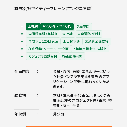
株式会社アイティーブレーン【エンジニア職】
正社員
400万円〜700万円
学歴不問
同職種経験5年以上
未上場
完全週休2日制
年間休日125日以上
土日祝休み
交通費全額支給
在宅勤務・リモートワーク可
3年後定着率90％以上
カジュアル面談受付
Web面接可能
仕事内容
金融・通信・医療・エネルギーといっ
た社会インフラを支える業界のアプ
リケーション開発に携わっていただ
きます。
勤務地
本社（東京都千代田区）、もしくは首
都圏近郊のプロジェクト先（東京・神
奈川・埼玉・千葉）
年収例
非公開