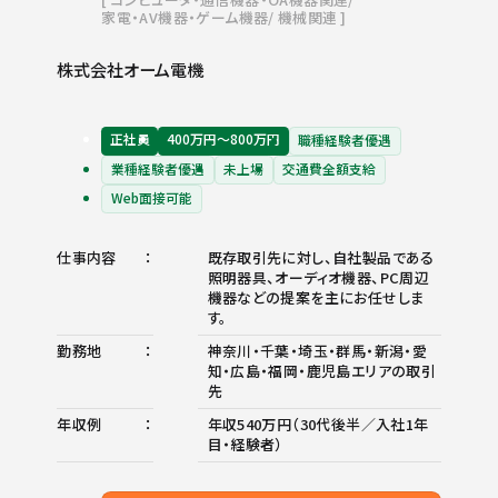
家電・AV機器・ゲーム機器
機械関連
株式会社オーム電機
正社員
400万円〜800万円
職種経験者優遇
業種経験者優遇
未上場
交通費全額支給
Web面接可能
仕事内容
既存取引先に対し、自社製品である
照明器具、オーディオ機器、PC周辺
機器などの提案を主にお任せしま
す。
勤務地
神奈川・千葉・埼玉・群馬・新潟・愛
知・広島・福岡・鹿児島エリアの取引
先
年収例
年収540万円（30代後半／入社1年
目・経験者）