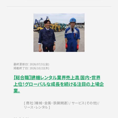
最終更新日：2026/07/31(金)
掲載終了日：2026/10/22(木)
【総合職】建機レンタル業界売上高 国内・世界
上位！グローバルな成長を続ける注目の上場企
業。
商社（機械・金属・鉄鋼関連）
サービス(その他)
リース・レンタル