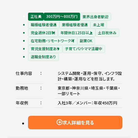
正社員
300万円〜800万円
業界出身者歓迎
職種経験者優遇
業種経験者優遇
未上場
完全週休2日制
年間休日125日以上
土日祝休み
在宅勤務・リモートワーク可
副業OK
育児支援制度あり
子育てパパ・ママ活躍中
退職金制度あり
仕事内容
システム開発・運用・保守、インフラ設
計・構築・運用などを担当します。
勤務地
東京都・神奈川県・埼玉県・千葉県・
一部リモート
年収例
入社3年／メンバー：年収450万円
求人詳細を見る