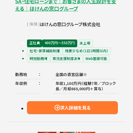
SA・住宅ローンまで｜お客さまの人生設計を支
える｜ほけんの窓口グループ
ほけんの窓口グループ株式会社
保険
正社員
400万円〜550万円
未上場
社宅・家賃補助制度
残業少なめ（1日1時間以内）
時短勤務可
育児支援制度あり
Web面接可能
勤務地
全国の直営店舗※
年収例
年収1,100万円（経験7年／ブロック
長／月給660,000円＋賞与）
求人詳細を見る