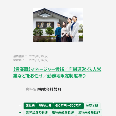
最終更新日：2026/07/29(水)
掲載終了日：2026/10/14(水)
【営業職】マネージャー候補／店舗運営・法人営
業などをお任せ／勤務地限定制度あり
株式会社鼓月
食料品
正社員
契約社員
400万円〜500万円
学歴不問
業界出身者歓迎
職種未経験歓迎
業種未経験歓迎