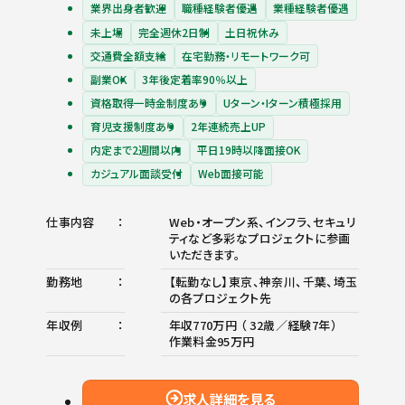
業界出身者歓迎
職種経験者優遇
業種経験者優遇
未上場
完全週休2日制
土日祝休み
交通費全額支給
在宅勤務・リモートワーク可
副業OK
3年後定着率90％以上
資格取得一時金制度あり
Uターン・Iターン積極採用
育児支援制度あり
2年連続売上UP
内定まで2週間以内
平日19時以降面接OK
カジュアル面談受付
Web面接可能
仕事内容
Web・オープン系、インフラ、セキュリ
ティなど多彩なプロジェクトに参画
いただきます。
勤務地
【転勤なし】東京、神奈川、千葉、埼玉
の各プロジェクト先
年収例
年収770万円 （ 32歳／経験7年）
作業料金95万円
求人詳細を見る