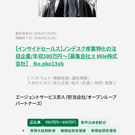
最終更新日：2026/07/30(木)
掲載終了日：2026/09/23(水)
【インサイドセールス】ノンデスク産業特化の注
目企業/年収380万円～【募集会社:X Mile株式
会社】 No.pko13xb
ソフトウェア・情報処理
通信関連
人材ビジネス（求人広告・紹介・派遣）
物流・倉庫
エージェントサービス求人（担当会社/オープンループ
パートナーズ）
正社員
380万円〜600万円
業界出身者歓迎
業種未経験歓迎
職種経験者優遇
業種経験者優遇