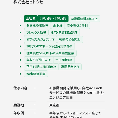
株式会社ヒトクセ
正社員
550万円〜990万円
同職種経験5年以上
業界出身者歓迎
未上場
完全週休2日制
フレックス勤務
社宅・家賃補助制度
オフィスカジュアル可
転勤の心配なし
30代でのマネージャ登用実績あり
従業員数50人以下の少数精鋭企業
年収500万円以上
土日面接OK
平日19時以降面接OK
職場見学あり
Web面接可能
仕事内容
AI駆動開発を活用し、自社AdTech
サービスの新機能開発とSREに挑む
エンジニア募集
勤務地
東京都
年収例
半年後からパフォーマンスに応じた
給与改定がございます。