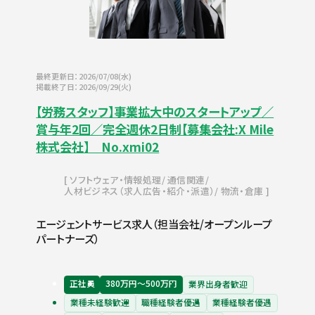
最終更新日：2026/07/08(水)
掲載終了日：2026/09/29(火)
【労務スタッフ】事業拡大中のスタートアップ／
賞与年2回／完全週休2日制【募集会社:X Mile
株式会社】 No.xmi02
ソフトウェア・情報処理
通信関連
人材ビジネス（求人広告・紹介・派遣）
物流・倉庫
エージェントサービス求人（担当会社/オープンループ
パートナーズ）
正社員
380万円〜500万円
業界出身者歓迎
業種未経験歓迎
職種経験者優遇
業種経験者優遇