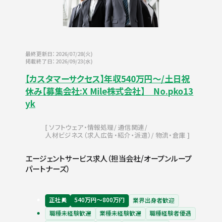
最終更新日：2026/07/28(火)
掲載終了日：2026/09/23(水)
【カスタマーサクセス】年収540万円～/土日祝
休み【募集会社:X Mile株式会社】 No.pko13
yk
ソフトウェア・情報処理
通信関連
人材ビジネス（求人広告・紹介・派遣）
物流・倉庫
エージェントサービス求人（担当会社/オープンループ
パートナーズ）
正社員
540万円〜800万円
業界出身者歓迎
職種未経験歓迎
業種未経験歓迎
職種経験者優遇