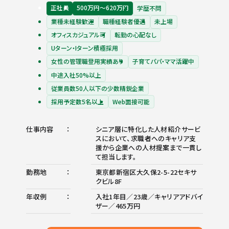
正社員
500万円〜620万円
学歴不問
業種未経験歓迎
職種経験者優遇
未上場
オフィスカジュアル可
転勤の心配なし
Uターン・Iターン積極採用
女性の管理職登用実績あり
子育てパパ・ママ活躍中
中途入社50%以上
従業員数50人以下の少数精鋭企業
採用予定数5名以上
Web面接可能
仕事内容
シニア層に特化した人材紹介サービ
スにおいて、求職者へのキャリア支
援から企業への人材提案まで一貫し
て担当します。
勤務地
東京都新宿区大久保2-5-22セキサ
クビル8F
年収例
入社1年目／23歳／キャリアアドバイ
ザー／465万円