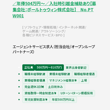
／年俸504万円～／入社時引越金補助あり【募
集会社：ポールトゥウィン株式会社】 No.PT
W001
ソフトウェア・情報処理
インターネット関連
ゲーム関連
アウトソーシング
各種ビジネスサービス・BPO
エージェントサービス求人（担当会社/オープンループ
パートナーズ）
正社員
500万円〜810万円
業界出身者歓迎
職種未経験歓迎
業種未経験歓迎
職種経験者優遇
業種経験者優遇
マネジメント経験あり
上場
完全週休2日制
土日祝休み
資格取得一時金制度あり
Uターン・Iターン積極採用
育児支援制度あり
年収500万円以上