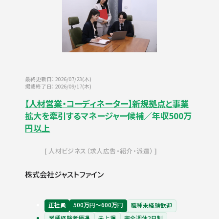
最終更新日：2026/07/23(木)
掲載終了日：2026/09/17(木)
【人材営業・コーディネーター】新規拠点と事業
拡大を牽引するマネージャー候補／年収500万
円以上
人材ビジネス（求人広告・紹介・派遣）
株式会社ジャストファイン
正社員
500万円〜600万円
職種未経験歓迎
業種経験者優遇
未上場
完全週休2日制