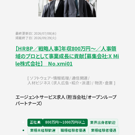
最終更新日：2026/07/08(水)
掲載終了日：2026/09/29(火)
【HRBP／戦略人事】年収800万円～／人事領
域のプロとして事業成長に貢献【募集会社:X Mi
le株式会社】 No.xmi01
ソフトウェア・情報処理
通信関連
人材ビジネス（求人広告・紹介・派遣）
物流・倉庫
エージェントサービス求人（担当会社/オープンループ
パートナーズ）
正社員
800万円〜1000万円以上
業界出身者歓迎
業種未経験歓迎
職種経験者優遇
業種経験者優遇