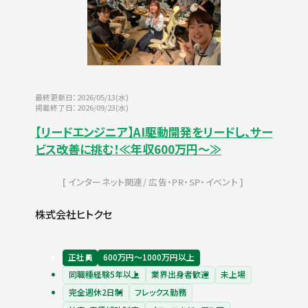
最終更新日：2026/05/13(水)
掲載終了日：2026/09/23(水)
【リードエンジニア】AI駆動開発をリードし、サー
ビス改善に挑む！≪年収600万円～≫
インターネット関連
広告・PR・SP・イベント
株式会社ヒトクセ
正社員
600万円〜1000万円以上
同職種経験5年以上
業界出身者歓迎
未上場
完全週休2日制
フレックス勤務