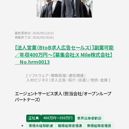
最終更新日：2026/05/12(火)
掲載終了日：2026/09/23(水)
【法人営業（BtoB求人広告セールス）】副業可能
／年収400万円～【募集会社:X Mile株式会社】
No.hrm0013
ソフトウェア・情報処理
通信関連
人材ビジネス（求人広告・紹介・派遣）
物流・倉庫
エージェントサービス求人（担当会社/オープンループ
パートナーズ）
正社員
400万円〜550万円
業界出身者歓迎
業種未経験歓迎
職種経験者優遇
業種経験者優遇