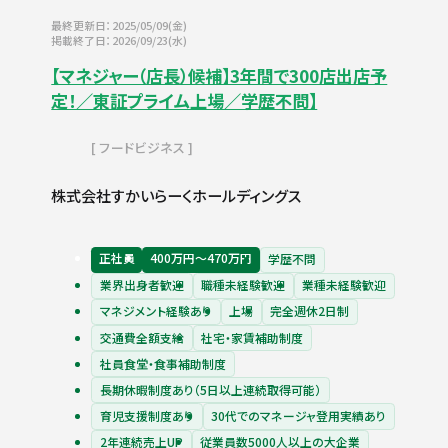
最終更新日：2025/05/09(金)
掲載終了日：2026/09/23(水)
【マネジャー（店長）候補】3年間で300店出店予
定！／東証プライム上場／学歴不問】
フードビジネス
株式会社すかいらーくホールディングス
正社員
400万円〜470万円
学歴不問
業界出身者歓迎
職種未経験歓迎
業種未経験歓迎
マネジメント経験あり
上場
完全週休2日制
交通費全額支給
社宅・家賃補助制度
社員食堂・食事補助制度
長期休暇制度あり（5日以上連続取得可能）
育児支援制度あり
30代でのマネージャ登用実績あり
2年連続売上UP
従業員数5000人以上の大企業