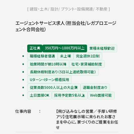
建設・土木
設計
プラント・設備関連
不動産
エージェントサービス求人（担当会社/レガプロエージ
ェント合同会社）
正社員
350万円〜1000万円以上
業種未経験歓迎
職種経験者優遇
未上場
完全週休2日制
始業時間が朝10時以降
社宅・家賃補助制度
長期休暇制度あり（5日以上連続取得可能）
Uターン・Iターン積極採用
従業員数5000人以上の大企業
退職金制度あり
土日面接OK
採用予定数5名以上
Web面接可能
仕事内容
【飛び込みなしの営業／手厚い研修
アリ】住宅展示場に来られたお客さ
まを中心に、家づくりのご提案をお任
せ