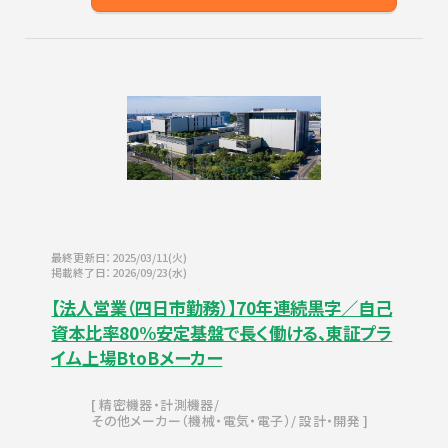
最終更新日：2025/03/11(火)
掲載終了日：2026/09/23(水)
【法人営業（四日市勤務）】70年連続黒字／自己
資本比率80%安定基盤で長く働ける、東証プラ
イム上場BtoBメーカー
精密機器・計測機器
その他メーカー（機械・電気・電子）
設計・開発