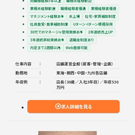
同職種経験5年以上
職種未経験歓迎
業種未経験歓迎
職種経験者優遇
業種経験者優遇
マネジメント経験あり
未上場
社宅・家賃補助制度
社員食堂・食事補助制度
Uターン・Iターン積極採用
30代でのマネージャ登用実績あり
2年連続売上UP
3年連続昇給実績あり
退職金制度あり
内定まで2週間以内
Web面接可能
仕事内容
店舗運営全般（接客・管理・企画）
勤務地
東海・関西・中国・九州各店舗
年収例
店長（30歳／入社3年目）／年収530
万円
求人詳細を見る