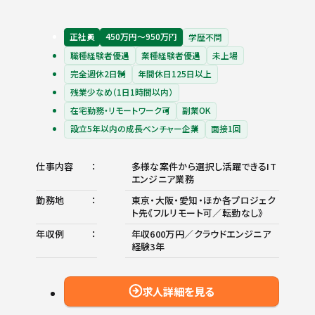
正社員
450万円〜950万円
学歴不問
職種経験者優遇
業種経験者優遇
未上場
完全週休2日制
年間休日125日以上
残業少なめ（1日1時間以内）
在宅勤務・リモートワーク可
副業OK
設立5年以内の成長ベンチャー企業
面接1回
仕事内容
多様な案件から選択し活躍できるIT
エンジニア業務
勤務地
東京・大阪・愛知・ほか各プロジェク
ト先《フルリモート可／転勤なし》
年収例
年収600万円／クラウドエンジニア
経験3年
求人詳細を見る