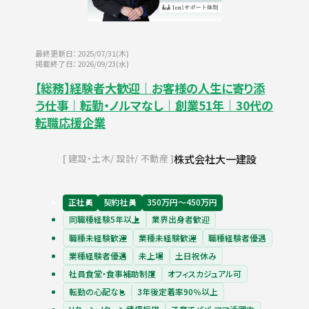
最終更新日：2025/07/31(木)
掲載終了日：2026/09/23(水)
【総務】経験者大歓迎｜お客様の人生に寄り添
う仕事｜転勤・ノルマなし｜創業51年｜30代の
転職応援企業
株式会社大一建設
建設・土木
設計
不動産
正社員
契約社員
350万円〜450万円
同職種経験5年以上
業界出身者歓迎
職種未経験歓迎
業種未経験歓迎
職種経験者優遇
業種経験者優遇
未上場
土日祝休み
社員食堂・食事補助制度
オフィスカジュアル可
転勤の心配なし
3年後定着率90％以上