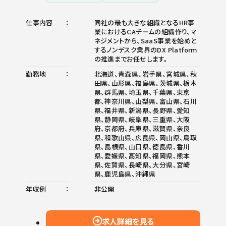
仕事内容
同社の最も大きな組織となるHR事
業におけるCAチームの組織作り、マ
ネジメントから、SaaS事業を始めと
するノンデスク業界のDX Platform
の推進までお任せします。
勤務地
北海道、青森県、岩手県、宮城県、秋
田県、山形県、福島県、茨城県、栃木
県、群馬県、埼玉県、千葉県、東京
都、神奈川県、山梨県、富山県、石川
県、福井県、新潟県、長野県、愛知
県、静岡県、岐阜県、三重県、大阪
府、京都府、兵庫県、滋賀県、奈良
県、和歌山県、広島県、岡山県、鳥取
県、島根県、山口県、徳島県、香川
県、愛媛県、高知県、福岡県、熊本
県、佐賀県、長崎県、大分県、宮崎
県、鹿児島県、沖縄県
年収例
非公開
求人詳細を見る