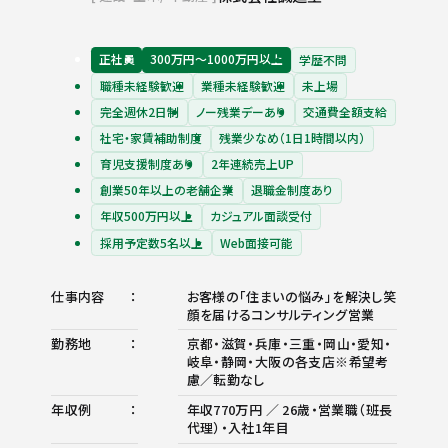
正社員
300万円〜1000万円以上
学歴不問
職種未経験歓迎
業種未経験歓迎
未上場
完全週休2日制
ノー残業デーあり
交通費全額支給
社宅・家賃補助制度
残業少なめ（1日1時間以内）
育児支援制度あり
2年連続売上UP
創業50年以上の老舗企業
退職金制度あり
年収500万円以上
カジュアル面談受付
採用予定数5名以上
Web面接可能
仕事内容
お客様の「住まいの悩み」を解決し笑
顔を届けるコンサルティング営業
勤務地
京都・滋賀・兵庫・三重・岡山・愛知・
岐阜・静岡・大阪の各支店※希望考
慮／転勤なし
年収例
年収770万円 ／ 26歳・営業職（班長
代理）・入社1年目