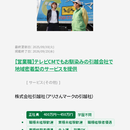
最終更新日：2025/09/30(火)
掲載終了日：2026/09/23(水)
【営業職】テレビCMでもお馴染みの引越会社で
地域密着型のサービスを提供
サービス(その他)
株式会社引越社（アリさんマークの引越社）
正社員
400万円〜450万円
学歴不問
職種未経験歓迎
業種未経験歓迎
職種経験者優遇
業種経験者優遇
未上場
副業OK