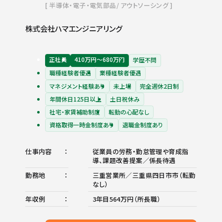
半導体・電子・電気部品
アウトソーシング
株式会社ハマエンジニアリング
正社員
410万円〜680万円
学歴不問
職種経験者優遇
業種経験者優遇
マネジメント経験あり
未上場
完全週休2日制
年間休日125日以上
土日祝休み
社宅・家賃補助制度
転勤の心配なし
資格取得一時金制度あり
退職金制度あり
仕事内容
従業員の労務・勤怠管理や育成指
導、課題改善提案／係長待遇
勤務地
三重営業所／三重県四日市市（転勤
なし）
年収例
3年目564万円（所長職）