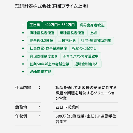
理研計器株式会社（東証プライム上場）
正社員
400万円〜650万円
業界出身者歓迎
職種経験者優遇
業種経験者優遇
上場
完全週休2日制
土日祝休み
社宅・家賃補助制度
社員食堂・食事補助制度
転勤の心配なし
育児支援制度あり
子育てパパ・ママ活躍中
創業50年以上の老舗企業
退職金制度あり
Web面接可能
仕事内容
製品を通してお客様の安全に対する
課題や問題を解決するソリューショ
ン営業
勤務地
四日市営業所
年収例
580万（30歳既婚・主任）※通勤手当
含まず