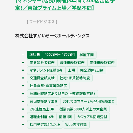
【マネジャー（店長）候補】3年間で300店出店予
定！／東証プライム上場／学歴不問】
フードビジネス
株式会社すかいらーくホールディングス
正社員
400万円〜470万円
学歴不問
業界出身者歓迎
職種未経験歓迎
業種未経験歓迎
マネジメント経験あり
上場
完全週休2日制
交通費全額支給
社宅・家賃補助制度
社員食堂・食事補助制度
長期休暇制度あり（5日以上連続取得可能）
育児支援制度あり
30代でのマネージャ登用実績あり
2年連続売上UP
従業員数5000人以上の大企業
退職金制度あり
面接1回
カジュアル面談受付
採用予定数5名以上
Web面接可能