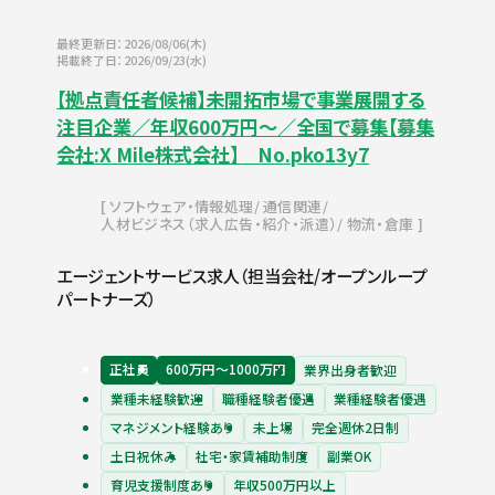
最終更新日：2026/08/06(木)
掲載終了日：2026/09/23(水)
【拠点責任者候補】未開拓市場で事業展開する
注目企業／年収600万円～／全国で募集【募集
会社:X Mile株式会社】 No.pko13y7
ソフトウェア・情報処理
通信関連
人材ビジネス（求人広告・紹介・派遣）
物流・倉庫
エージェントサービス求人（担当会社/オープンループ
パートナーズ）
正社員
600万円〜1000万円
業界出身者歓迎
業種未経験歓迎
職種経験者優遇
業種経験者優遇
マネジメント経験あり
未上場
完全週休2日制
土日祝休み
社宅・家賃補助制度
副業OK
育児支援制度あり
年収500万円以上