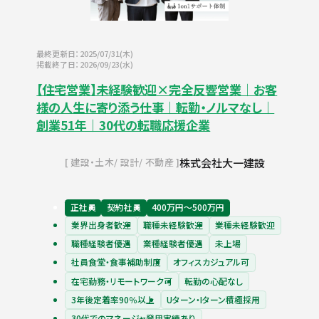
最終更新日：2025/07/31(木)
掲載終了日：2026/09/23(水)
【住宅営業】未経験歓迎×完全反響営業｜お客
様の人生に寄り添う仕事｜転勤・ノルマなし｜
創業51年｜30代の転職応援企業
株式会社大一建設
建設・土木
設計
不動産
正社員
契約社員
400万円〜500万円
業界出身者歓迎
職種未経験歓迎
業種未経験歓迎
職種経験者優遇
業種経験者優遇
未上場
社員食堂・食事補助制度
オフィスカジュアル可
在宅勤務・リモートワーク可
転勤の心配なし
3年後定着率90％以上
Uターン・Iターン積極採用
30代でのマネージャ登用実績あり