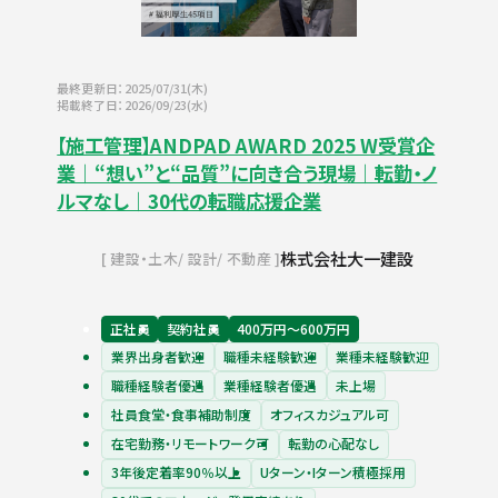
最終更新日：2025/07/31(木)
掲載終了日：2026/09/23(水)
【施工管理】ANDPAD AWARD 2025 W受賞企
業｜“想い”と“品質”に向き合う現場｜転勤・ノ
ルマなし｜30代の転職応援企業
株式会社大一建設
建設・土木
設計
不動産
正社員
契約社員
400万円〜600万円
業界出身者歓迎
職種未経験歓迎
業種未経験歓迎
職種経験者優遇
業種経験者優遇
未上場
社員食堂・食事補助制度
オフィスカジュアル可
在宅勤務・リモートワーク可
転勤の心配なし
3年後定着率90％以上
Uターン・Iターン積極採用