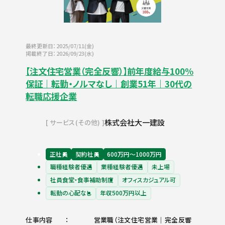
最終更新日：2025/07/11(金)
掲載終了日：2026/09/23(水)
【注文住宅営業（完全反響）】前年度給与100%
保証｜転勤・ノルマなし｜創業51年｜30代の
転職応援企業
株式会社大一建設
サービス(その他)
正社員
契約社員
600万円〜1000万円
職種経験者優遇
業種経験者優遇
未上場
社員食堂・食事補助制度
オフィスカジュアル可
転勤の心配なし
年収500万円以上
仕事内容
営業職（注文住宅営業｜完全反響