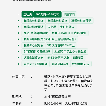
正社員
500万円〜920万円
学歴不問
職種未経験歓迎
業種未経験歓迎
職種経験者優遇
業種経験者優遇
未上場
土日祝休み
社宅・家賃補助制度
残業少なめ（1日1時間以内）
長期休暇制度あり（5日以上連続取得可能）
転勤の心配なし
3年後定着率90％以上
3年連続昇給実績あり
創業50年以上の老舗企業
退職金制度あり
年収500万円以上
面接1回
内定まで2週間以内
職場見学あり
Web面接可能
仕事内容
道路・上下水道・建築工事などの現
場における、安全・品質・工程管理を
中心とした施工管理業務を担当しま
す
勤務地
本社/東京都青梅市
年収例
5,000,000円／入社4年目・27歳