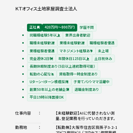
ＫＴオフィス土地家屋調査士法人
正社員
420万円〜800万円
学歴不問
同職種経験5年以上
業界出身者歓迎
職種未経験歓迎
業種未経験歓迎
職種経験者優遇
業種経験者優遇
マネジメント経験あり
未上場
完全週休2日制
年間休日125日以上
土日祝休み
長期休暇制度あり（5日以上連続取得可能）
転勤の心配なし
資格取得一時金制度あり
Uターン・Iターン積極採用
子育てパパ・ママ活躍中
創業50年以上の老舗企業
退職金制度あり
平日19時以降面接OK
仕事内容
【未経験歓迎】AIに代替されない測
量、登記業務を行っていただきます。
勤務地
【転勤無】大阪市住吉区我孫子3-2-1
アビコ岸田ビル（アクセス：御堂筋線