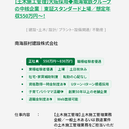
【土木施工管理】大阪採用◆南海電鉄グループ
の中核企業｜東証スタンダード上場／想定年
収550万円～！
建設・土木
設計
プラント・設備関連
不動産
南海辰村建設株式会社
正社員
550万円〜830万円
職種経験者優遇
業種経験者優遇
上場
土日祝休み
社宅・家賃補助制度
転勤の心配なし
資格取得一時金制度あり
Uターン・Iターン積極採用
子育てパパ・ママ活躍中
創業50年以上の老舗企業
退職金制度あり
Web面接可能
仕事内容
【土木施工管理】土木施工管理業務
全般／一般土木あるいは鉄道案件
の土木施工管理業務をご担当いただ