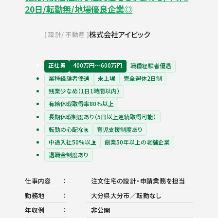
20日/転勤無/地場優良企業◎
株式会社アイビック
設計
不動産
正社員
400万円〜600万円
職種経験者優遇
業種経験者優遇
未上場
完全週休2日制
残業少なめ（1日1時間以内）
有給休暇取得率80％以上
長期休暇制度あり（5日以上連続取得可能）
転勤の心配なし
育児支援制度あり
中途入社50%以上
創業50年以上の老舗企業
退職金制度あり
仕事内容
注文住宅の設計・申請業務を担当
勤務地
大分県大分市／転勤なし
年収例
非公開