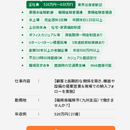
正社員
520万円〜630万円
業界出身者歓迎
業種未経験歓迎
職種経験者優遇
業種経験者優遇
未上場
完全週休2日制
年間休日125日以上
土日祝休み
社宅・家賃補助制度
オフィスカジュアル可
資格取得一時金制度あり
Uターン・Iターン積極採用
3年連続昇給実績あり
創業50年以上の老舗企業
年収500万円以上
平日19時以降面接OK
カジュアル面談受付
職場見学あり
面接時の交通費支給
Web面接可能
仕事内容
【顧客と長期的な関係を築き、機器や
設備の提案営業＆現場での納入フォ
ローを実施】
勤務地
【福岡県福岡市（九州支店）で働きま
せんか？】
年収例
520万円（27歳）