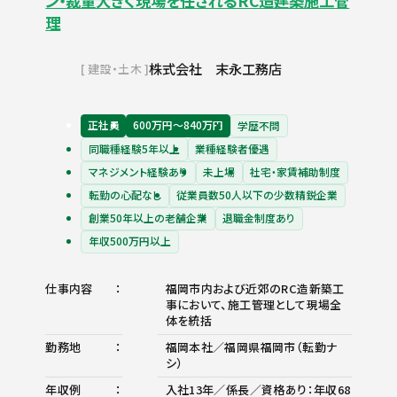
ン・裁量大きく現場を任されるRC造建築施工管
理
株式会社 末永工務店
建設・土木
正社員
600万円〜840万円
学歴不問
同職種経験5年以上
業種経験者優遇
マネジメント経験あり
未上場
社宅・家賃補助制度
転勤の心配なし
従業員数50人以下の少数精鋭企業
創業50年以上の老舗企業
退職金制度あり
年収500万円以上
仕事内容
福岡市内および近郊のRC造新築工
事において、施工管理として現場全
体を統括
勤務地
福岡本社／福岡県福岡市（転勤ナ
シ）
年収例
入社13年／係長／資格あり：年収68