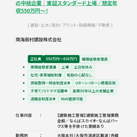
の中核企業｜東証スタンダード上場／想定年
収550万円～！
建設・土木
設計
プラント・設備関連
不動産
南海辰村建設株式会社
正社員
550万円〜830万円
職種経験者優遇
業種経験者優遇
上場
土日祝休み
社宅・家賃補助制度
転勤の心配なし
資格取得一時金制度あり
Uターン・Iターン積極採用
子育てパパ・ママ活躍中
創業50年以上の老舗企業
退職金制度あり
Web面接可能
仕事内容
【建築施工管理】建築施工管理業務
全般／なんばスカイオ・なんばパー
クス等を手掛けた実績あり
勤務地
大阪本社（大阪市浪速区難波）各線