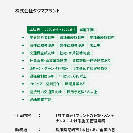
株式会社タクマプラント
正社員
500万円〜700万円
学歴不問
業界出身者歓迎
職種未経験歓迎
業種未経験歓迎
職種経験者優遇
業種経験者優遇
未上場
交通費全額支給
社宅・家賃補助制度
社員食堂・食事補助制度
資格取得一時金制度あり
Uターン・Iターン積極採用
3年連続昇給実績あり
退職金制度あり
年収500万円以上
カジュアル面談受付
職場見学あり
面接時の交通費支給
採用予定数5名以上
Web面接可能
仕事内容
【施工管理】プラントの建設・メンテ
ナンスにおける施工管理業務
勤務地
兵庫県尼崎市（本社）ほか全国の各