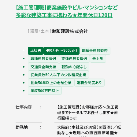
【施工管理職】商業施設やビル・マンションなど
多彩な建築工事に携わる★年間休日120日
栄和建設株式会社
建設・土木
正社員
400万円〜800万円
職種未経験歓迎
職種経験者優遇
業種経験者優遇
未上場
交通費全額支給
転勤の心配なし
従業員数50人以下の少数精鋭企業
創業50年以上の老舗企業
退職金制度あり
年収500万円以上
仕事内容
【施工管理職】お客様対応～施工管
理までトータルでお任せします★直
行直帰OK！
勤務地
大阪府：本社及び現場（関西圏）／転
勤なし★現場への直行直帰可能★