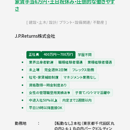
家賃手当6万円・土日祝休み・圧倒的な働きやす
さ
建設・土木
設計
プラント・設備関連
不動産
J.P.Returns株式会社
正社員
400万円〜700万円
学歴不問
業界出身者歓迎
職種経験者優遇
業種経験者優遇
未上場
完全週休2日制
フレックス勤務
社宅・家賃補助制度
マネジメント業務なし
資格取得一時金制度あり
女性の管理職登用実績あり
子育てパパ・ママ活躍中
中途入社50%以上
内定まで2週間以内
平日19時以降面接OK
勤務地
【転勤なし】本社（東京都千代田区丸
の内2-6-1 丸の内パークビルディン