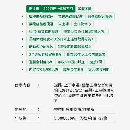
正社員
500万円〜920万円
学歴不問
職種未経験歓迎
業種未経験歓迎
職種経験者優遇
業種経験者優遇
未上場
土日祝休み
社宅・家賃補助制度
残業少なめ（1日1時間以内）
長期休暇制度あり（5日以上連続取得可能）
転勤の心配なし
3年後定着率90％以上
3年連続昇給実績あり
創業50年以上の老舗企業
退職金制度あり
年収500万円以上
面接1回
内定まで2週間以内
職場見学あり
Web面接可能
仕事内容
道路・上下水道・建築工事などの現
場における、安全・品質・工程管理を
中心とした施工管理業務を担当しま
す
勤務地
神奈川県川崎市/作業所
年収例
5,000,000円／入社4年目・27歳