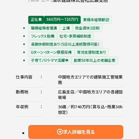
正社員
560万円〜720万円
業種未経験歓迎
職種経験者優遇
上場
完全週休2日制
フレックス勤務
社宅・家賃補助制度
長期休暇制度あり（5日以上連続取得可能）
Uターン・Iターン積極採用
育児支援制度あり
子育てパパ・ママ活躍中
創業50年以上の老舗企業
仕事内容
中国地方エリアでの建築施工管理業
務
勤務地
広島支店／中国地方エリアの各建設
現場
年収例
30歳／約740万円（賞与込・残業30h
想定）
求人詳細を見る