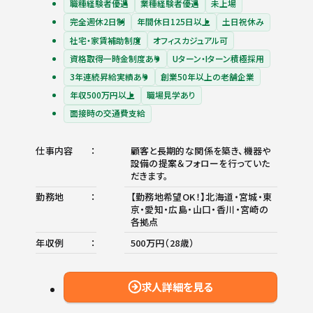
職種経験者優遇
業種経験者優遇
未上場
完全週休2日制
年間休日125日以上
土日祝休み
社宅・家賃補助制度
オフィスカジュアル可
資格取得一時金制度あり
Uターン・Iターン積極採用
3年連続昇給実績あり
創業50年以上の老舗企業
年収500万円以上
職場見学あり
面接時の交通費支給
仕事内容
顧客と長期的な関係を築き、機器や
設備の提案＆フォローを行っていた
だきます。
勤務地
【勤務地希望OK！】北海道・宮城・東
京・愛知・広島・山口・香川・宮崎の
各拠点
年収例
500万円（28歳）
求人詳細を見る