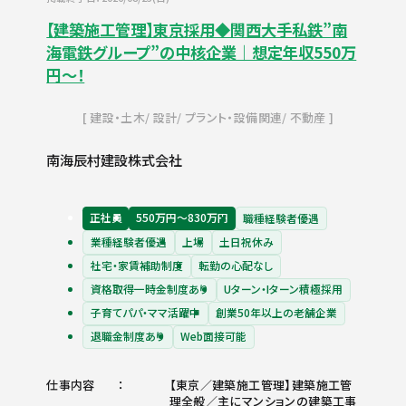
【建築施工管理】東京採用◆関西大手私鉄”南
海電鉄グループ”の中核企業｜想定年収550万
円～！
建設・土木
設計
プラント・設備関連
不動産
南海辰村建設株式会社
正社員
550万円〜830万円
職種経験者優遇
業種経験者優遇
上場
土日祝休み
社宅・家賃補助制度
転勤の心配なし
資格取得一時金制度あり
Uターン・Iターン積極採用
子育てパパ・ママ活躍中
創業50年以上の老舗企業
退職金制度あり
Web面接可能
仕事内容
【東京／建築施工管理】建築施工管
理全般／主にマンションの建築工事