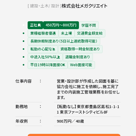
株式会社メガクリエイト
建設・土木
設計
正社員
450万円〜800万円
学歴不問
業種経験者優遇
未上場
交通費全額支給
長期休暇制度あり（5日以上連続取得可能）
転勤の心配なし
資格取得一時金制度あり
中途入社50%以上
退職金制度あり
平日19時以降面接OK
Web面接可能
仕事内容
営業・設計部が作成した図面を基に
協力会社に施工を依頼し、施工完了
までの内装施工管理業務をお任せし
ます。
勤務地
【転勤なし】東京都豊島区高松1-1-1
1 東京ファーストシティビル8F
年収例
900万円／40歳