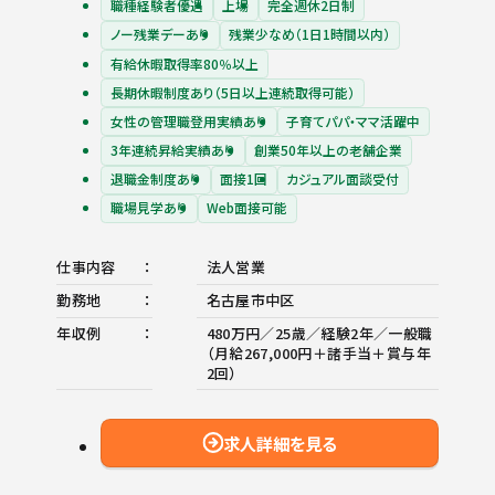
職種経験者優遇
上場
完全週休2日制
ノー残業デーあり
残業少なめ（1日1時間以内）
有給休暇取得率80％以上
長期休暇制度あり（5日以上連続取得可能）
女性の管理職登用実績あり
子育てパパ・ママ活躍中
3年連続昇給実績あり
創業50年以上の老舗企業
退職金制度あり
面接1回
カジュアル面談受付
職場見学あり
Web面接可能
仕事内容
法人営業
勤務地
名古屋市中区
年収例
480万円／25歳／経験2年／一般職
（月給267,000円＋諸手当＋賞与年
2回）
求人詳細を見る