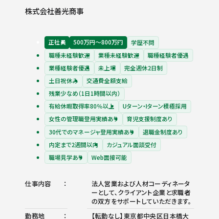
株式会社善光商事
正社員
500万円〜800万円
学歴不問
職種未経験歓迎
業種未経験歓迎
職種経験者優遇
業種経験者優遇
未上場
完全週休2日制
土日祝休み
交通費全額支給
残業少なめ（1日1時間以内）
有給休暇取得率80％以上
Uターン・Iターン積極採用
女性の管理職登用実績あり
育児支援制度あり
30代でのマネージャ登用実績あり
退職金制度あり
内定まで2週間以内
カジュアル面談受付
職場見学あり
Web面接可能
仕事内容
法人営業および人材コーディネータ
ーとして、クライアント企業と求職者
の双方をサポートしていただきます。
勤務地
【転勤なし】東京都中央区日本橋大