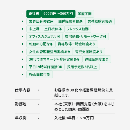
正社員
600万円〜860万円
学歴不問
業界出身者歓迎
職種経験者優遇
業種経験者優遇
未上場
土日祝休み
フレックス勤務
オフィスカジュアル可
在宅勤務・リモートワーク可
転勤の心配なし
資格取得一時金制度あり
女性の管理職登用実績あり
育児支援制度あり
30代でのマネージャ登用実績あり
退職金制度あり
平日19時以降面接OK
採用予定数5名以上
Web面接可能
仕事内容
お客様のDX化や経営課題解決に貢
献します。
勤務地
本社（東京）・関西支店（大阪）をはじ
めとした関東・関西圏
年収例
入社後3年目／670万円