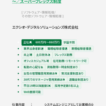
～／スーパーフレックス制度
ソフトウェア・情報処理
その他ソフトウェア・情報処理
エクシオ・デジタルソリューションズ株式会社
正社員
600万円〜860万円
学歴不問
業界出身者歓迎
職種経験者優遇
業種経験者優遇
未上場
土日祝休み
フレックス勤務
オフィスカジュアル可
在宅勤務・リモートワーク可
転勤の心配なし
資格取得一時金制度あり
女性の管理職登用実績あり
育児支援制度あり
30代でのマネージャ登用実績あり
退職金制度あり
平日19時以降面接OK
採用予定数5名以上
Web面接可能
仕事内容
システムエンジニアとしてお客様のD