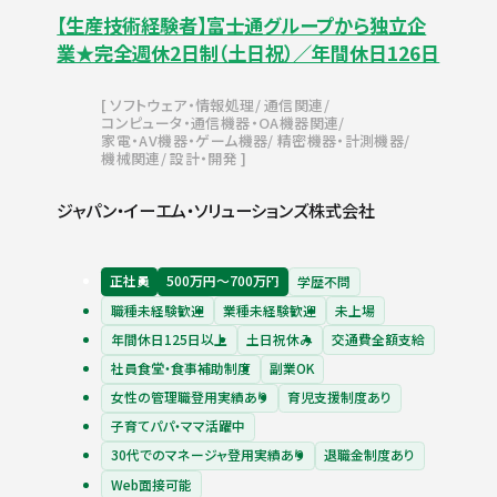
【生産技術経験者】富士通グループから独立企
業★完全週休2日制（土日祝）／年間休日126日
ソフトウェア・情報処理
通信関連
コンピュータ・通信機器・OA機器関連
家電・AV機器・ゲーム機器
精密機器・計測機器
機械関連
設計・開発
ジャパン・イーエム・ソリューションズ株式会社
正社員
500万円〜700万円
学歴不問
職種未経験歓迎
業種未経験歓迎
未上場
年間休日125日以上
土日祝休み
交通費全額支給
社員食堂・食事補助制度
副業OK
女性の管理職登用実績あり
育児支援制度あり
子育てパパ・ママ活躍中
30代でのマネージャ登用実績あり
退職金制度あり
Web面接可能