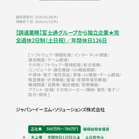
最終更新日：2026/05/28(木)
掲載終了日：2026/10/22(木)
【調達業務】富士通グループから独立企業★完
全週休2日制（土日祝）／年間休日126日
ソフトウェア・情報処理
インターネット関連
通信関連
ゲーム関連
その他ソフトウェア・情報処理
総合電機
コンピュータ・通信機器・OA機器関連
半導体・電子・電気部品
家電・AV機器・ゲーム機器
精密機器・計測機器
重電・産業用電気機器
機械関連
自動車・輸送機器
医療機器
プラント・設備
その他メーカー（機械・電気・電子）
設計・開発
ジャパン・イーエム・ソリューションズ株式会社
正社員
500万円〜700万円
職種経験者優遇
未上場
年間休日125日以上
土日祝休み