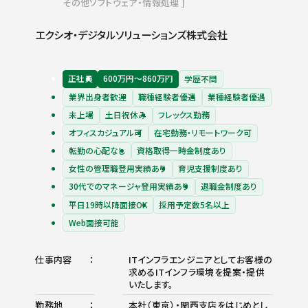
その他ソフトウェア・情報処理
エクシオ・デジタルソリューションズ株式会社
正社員
600万円〜860万円
学歴不問
業界出身者歓迎
職種経験者優遇
業種経験者優遇
未上場
土日祝休み
フレックス勤務
オフィスカジュアル可
在宅勤務・リモートワーク可
転勤の心配なし
資格取得一時金制度あり
女性の管理職登用実績あり
育児支援制度あり
30代でのマネージャ登用実績あり
退職金制度あり
平日19時以降面接OK
採用予定数5名以上
Web面接可能
仕事内容
ITインフラエンジニアとしてお客様の
求めるITインフラ環境を提案・提供
いたします。
勤務地
本社（東京）・関西支店をはじめとし