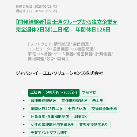
最終更新日：2026/05/28(木)
掲載終了日：2026/10/22(木)
【開発経験者】富士通グループから独立企業★
完全週休2日制（土日祝）／年間休日126日
ソフトウェア・情報処理
通信関連
コンピュータ・通信機器・OA機器関連
家電・AV機器・ゲーム機器
精密機器・計測機器
機械関連
設計・開発
ジャパン・イーエム・ソリューションズ株式会社
正社員
500万円〜700万円
学歴不問
職種未経験歓迎
業種未経験歓迎
未上場
年間休日125日以上
土日祝休み
交通費全額支給
社員食堂・食事補助制度
副業OK
女性の管理職登用実績あり
育児支援制度あり
子育てパパ・ママ活躍中