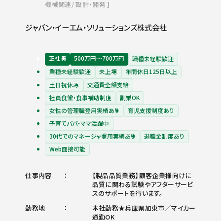
機械関連
設計・開発
ジャパン・イーエム・ソリューションズ株式会社
正社員
500万円〜700万円
職種未経験歓迎
業種未経験歓迎
未上場
年間休日125日以上
土日祝休み
交通費全額支給
社員食堂・食事補助制度
副業OK
女性の管理職登用実績あり
育児支援制度あり
子育てパパ・ママ活躍中
30代でのマネージャ登用実績あり
退職金制度あり
Web面接可能
仕事内容
【製品品質業務】顧客企業様向けに
品質に関わる試験やアフターサービ
スのサポートを行います。
勤務地
本社勤務★兵庫県加東市／マイカー
通勤OK