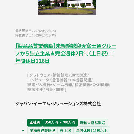
最終更新日：2026/05/28(木)
掲載終了日：2026/10/22(木)
【製品品質業務職】未経験歓迎★富士通グルー
プから独立企業★完全週休2日制（土日祝）／
年間休日126日
ソフトウェア・情報処理
通信関連
コンピュータ・通信機器・OA機器関連
家電・AV機器・ゲーム機器
精密機器・計測機器
機械関連
設計・開発
ジャパン・イーエム・ソリューションズ株式会社
正社員
350万円〜700万円
職種未経験歓迎
業種未経験歓迎
未上場
年間休日125日以上