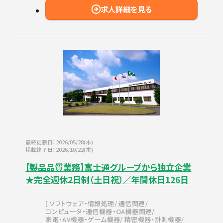
求人詳細を見る
最終更新日：2026/05/28(木)
掲載終了日：2026/10/22(木)
【製品品質業務】富士通グループから独立企業
★完全週休2日制（土日祝）／年間休日126日
ソフトウェア・情報処理
通信関連
コンピュータ・通信機器・OA機器関連
家電・AV機器・ゲーム機器
精密機器・計測機器