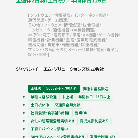
全週休2日制（土日祝）／年間休日126日
ソフトウェア・情報処理
インターネット関連
通信関連
ゲーム関連
その他ソフトウェア・情報処理
総合電機
コンピュータ・通信機器・OA機器関連
半導体・電子・電気部品
家電・AV機器・ゲーム機器
精密機器・計測機器
重電・産業用電気機器
機械関連
自動車・輸送機器
医療機器
プラント・設備
その他メーカー（機械・電気・電子）
設計・開発
ジャパン・イーエム・ソリューションズ株式会社
正社員
500万円〜700万円
職種未経験歓迎
業種未経験歓迎
未上場
年間休日125日以上
土日祝休み
交通費全額支給
社員食堂・食事補助制度
副業OK
女性の管理職登用実績あり
育児支援制度あり
子育てパパ・ママ活躍中
30代でのマネージャ登用実績あり
退職金制度あり