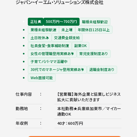
ジャパン・イーエム・ソリューションズ株式会社
正社員
500万円〜700万円
職種未経験歓迎
業種未経験歓迎
未上場
年間休日125日以上
土日祝休み
交通費全額支給
社員食堂・食事補助制度
副業OK
女性の管理職登用実績あり
育児支援制度あり
子育てパパ・ママ活躍中
30代でのマネージャ登用実績あり
退職金制度あり
Web面接可能
仕事内容
【営業職】海外企業と協業しビジネス
拡大に貢献いただきます
勤務地
本社勤務★兵庫県加東市／マイカー
通勤OK
年収例
40才：600万円