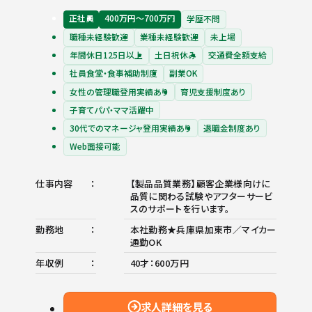
正社員
400万円〜700万円
学歴不問
職種未経験歓迎
業種未経験歓迎
未上場
年間休日125日以上
土日祝休み
交通費全額支給
社員食堂・食事補助制度
副業OK
女性の管理職登用実績あり
育児支援制度あり
子育てパパ・ママ活躍中
30代でのマネージャ登用実績あり
退職金制度あり
Web面接可能
仕事内容
【製品品質業務】顧客企業様向けに
品質に関わる試験やアフターサービ
スのサポートを行います。
勤務地
本社勤務★兵庫県加東市／マイカー
通勤OK
年収例
40才：600万円
求人詳細を見る