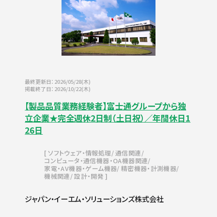
最終更新日：2026/05/28(木)
掲載終了日：2026/10/22(木)
【製品品質業務経験者】富士通グループから独
立企業★完全週休2日制（土日祝）／年間休日1
26日
ソフトウェア・情報処理
通信関連
コンピュータ・通信機器・OA機器関連
家電・AV機器・ゲーム機器
精密機器・計測機器
機械関連
設計・開発
ジャパン・イーエム・ソリューションズ株式会社