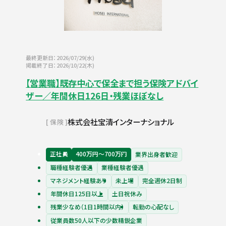
最終更新日：2026/07/29(水)
掲載終了日：2026/10/22(木)
【営業職】既存中心で保全まで担う保険アドバイ
ザー／年間休日126日・残業ほぼなし
株式会社宝清インターナショナル
保険
正社員
400万円〜700万円
業界出身者歓迎
職種経験者優遇
業種経験者優遇
マネジメント経験あり
未上場
完全週休2日制
年間休日125日以上
土日祝休み
残業少なめ（1日1時間以内）
転勤の心配なし
従業員数50人以下の少数精鋭企業