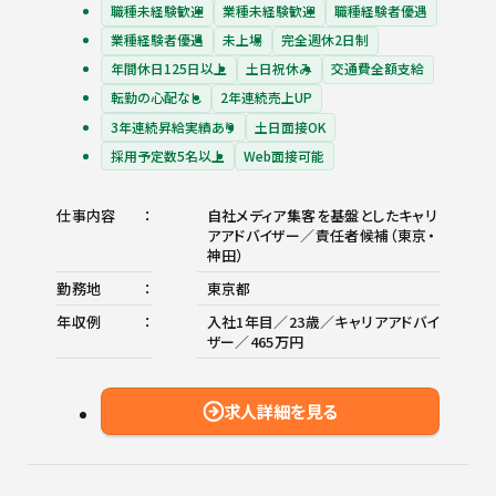
職種未経験歓迎
業種未経験歓迎
職種経験者優遇
業種経験者優遇
未上場
完全週休2日制
年間休日125日以上
土日祝休み
交通費全額支給
転勤の心配なし
2年連続売上UP
3年連続昇給実績あり
土日面接OK
採用予定数5名以上
Web面接可能
仕事内容
自社メディア集客を基盤としたキャリ
アアドバイザー／責任者候補（東京・
神田）
勤務地
東京都
年収例
入社1年目／23歳／キャリアアドバイ
ザー／465万円
求人詳細を見る