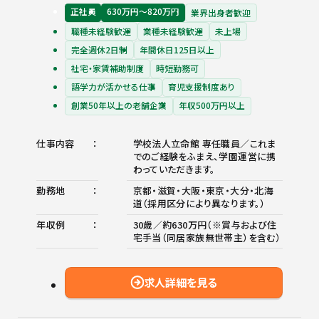
正社員
630万円〜820万円
業界出身者歓迎
職種未経験歓迎
業種未経験歓迎
未上場
完全週休2日制
年間休日125日以上
社宅・家賃補助制度
時短勤務可
語学力が活かせる仕事
育児支援制度あり
創業50年以上の老舗企業
年収500万円以上
仕事内容
学校法人立命館 専任職員／これま
でのご経験をふまえ、学園運営に携
わっていただきます。
勤務地
京都・滋賀・大阪・東京・大分・北海
道（採用区分により異なります。）
年収例
30歳／約630万円（※賞与および住
宅手当（同居家族無世帯主）を含む）
求人詳細を見る