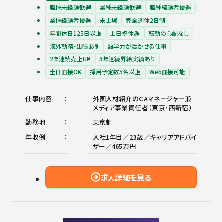
職種未経験歓迎
業種未経験歓迎
職種経験者優遇
業種経験者優遇
未上場
完全週休2日制
年間休日125日以上
土日祝休み
転勤の心配なし
海外勤務・出張あり
語学力が活かせる仕事
2年連続売上UP
3年連続昇給実績あり
土日面接OK
採用予定数5名以上
Web面接可能
仕事内容
外国人材紹介のCAマネージャー兼
メディア事業責任者（東京・西新宿）
勤務地
東京都
年収例
入社1年目／23歳／キャリアアドバイ
ザー／465万円
求人詳細を見る