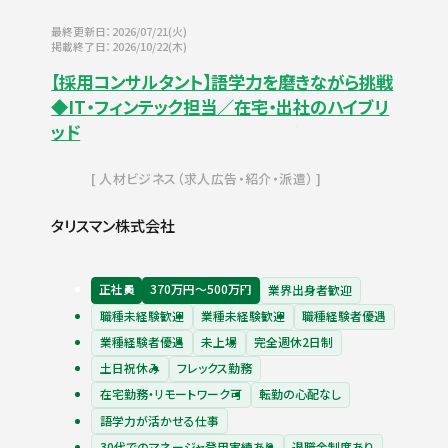
最終更新日：2026/07/21(火)
掲載終了日：2026/10/22(木)
【採用コンサルタント】語学力を磨きながら挑戦
◆IT・フィンテック担当／在宅・出社のハイブリ
ッド
人材ビジネス（求人広告・紹介・派遣）
タリスマン株式会社
正社員
370万円〜500万円
業界出身者歓迎
職種未経験歓迎
業種未経験歓迎
職種経験者優遇
業種経験者優遇
未上場
完全週休2日制
土日祝休み
フレックス勤務
在宅勤務・リモートワーク可
転勤の心配なし
語学力が活かせる仕事
30代でのマネージャ登用実績あり
退職金制度あり