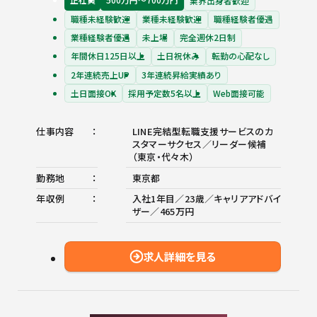
業界出身者歓迎
職種未経験歓迎
業種未経験歓迎
職種経験者優遇
業種経験者優遇
未上場
完全週休2日制
年間休日125日以上
土日祝休み
転勤の心配なし
2年連続売上UP
3年連続昇給実績あり
土日面接OK
採用予定数5名以上
Web面接可能
仕事内容
LINE完結型転職支援サービスのカ
スタマーサクセス／リーダー候補
（東京・代々木）
勤務地
東京都
年収例
入社1年目／23歳／キャリアアドバイ
ザー／465万円
求人詳細を見る