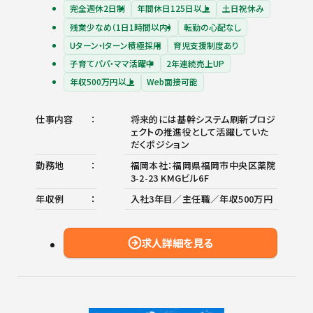
完全週休2日制
年間休日125日以上
土日祝休み
残業少なめ（1日1時間以内）
転勤の心配なし
Uターン・Iターン積極採用
育児支援制度あり
子育てパパ・ママ活躍中
2年連続売上UP
年収500万円以上
Web面接可能
仕事内容
将来的には基幹システム刷新プロジ
ェクトの推進役として活躍していた
だくポジション
勤務地
福岡本社：福岡県福岡市中央区薬院
3-2-23 KMGビル6F
年収例
入社3年目／主任職／年収500万円
求人詳細を見る