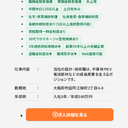
職種経験者優遇
業種経験者優遇
未上場
年間休日125日以上
土日祝休み
社宅・家賃補助制度
社員食堂・食事補助制度
長期休暇制度あり（5日以上連続取得可能）
資格取得一時金制度あり
30代でのマネージャ登用実績あり
3年連続昇給実績あり
創業50年以上の老舗企業
退職金制度あり
職場見学あり
Web面接可能
仕事内容
当社の設計・技術職は、半導体やEV
電池部材などの成長産業を支えるポ
ジションです。
勤務地
大阪府吹田市江坂町2丁目4-8
年収例
入社3年／年収580万円
求人詳細を見る