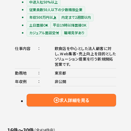
中途入社50%以上
従業員数50人以下の少数精鋭企業
年収500万円以上
内定まで2週間以内
土日面接OK
平日19時以降面接OK
カジュアル面談受付
職場見学あり
仕事内容
飲食店を中心とした法人顧客に対
し、Web集客・売上向上を目的とした
ソリューション提案を行う新規開拓
営業です。
勤務地
東京都
年収例
非公開
求人詳細を見る
16件〜30件
全424件中