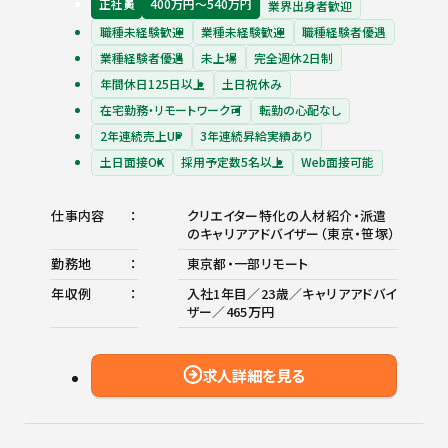
正社員
400万円〜540万円
業界出身者歓迎
職種未経験歓迎
業種未経験歓迎
職種経験者優遇
業種経験者優遇
未上場
完全週休2日制
年間休日125日以上
土日祝休み
在宅勤務・リモートワーク可
転勤の心配なし
2年連続売上UP
3年連続昇給実績あり
土日面接OK
採用予定数5名以上
Web面接可能
仕事内容
クリエイター特化の人材紹介・派遣
のキャリアアドバイザー（東京・笹塚）
勤務地
東京都・一部リモート
年収例
入社1年目／23歳／キャリアアドバイ
ザー／465万円
求人詳細を見る