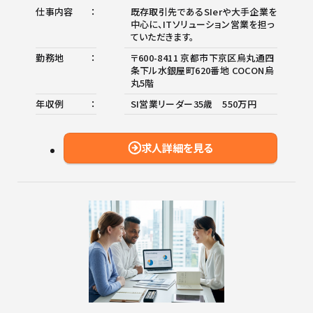
仕事内容
既存取引先であるSIerや大手企業を
中心に、ITソリューション営業を担っ
ていただきます。
勤務地
〒600-8411 京都市下京区烏丸通四
条下ル水銀屋町620番地 COCON烏
丸5階
年収例
SI営業リーダー35歳 550万円
求人詳細を見る