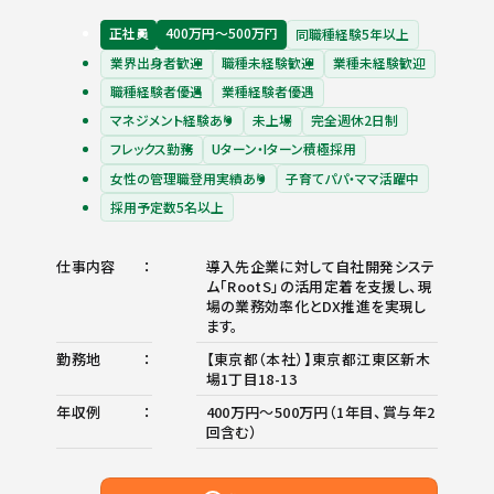
正社員
400万円〜500万円
同職種経験5年以上
業界出身者歓迎
職種未経験歓迎
業種未経験歓迎
職種経験者優遇
業種経験者優遇
マネジメント経験あり
未上場
完全週休2日制
フレックス勤務
Uターン・Iターン積極採用
女性の管理職登用実績あり
子育てパパ・ママ活躍中
採用予定数5名以上
仕事内容
導入先企業に対して自社開発システ
ム「RootS」の活用定着を支援し、現
場の業務効率化とDX推進を実現し
ます。
勤務地
【東京都（本社）】東京都江東区新木
場1丁目18-13
年収例
400万円～500万円（1年目、賞与年2
回含む）