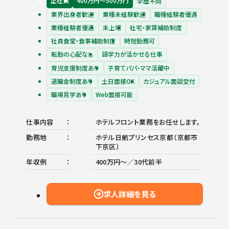
正社員
400万円〜500万円
学歴不問
業界出身者歓迎
業種未経験歓迎
職種経験者優遇
業種経験者優遇
未上場
社宅・家賃補助制度
社員食堂・食事補助制度
時短勤務可
転勤の心配なし
語学力が活かせる仕事
育児支援制度あり
子育てパパ・ママ活躍中
退職金制度あり
土日面接OK
カジュアル面談受付
職場見学あり
Web面接可能
仕事内容
ホテルフロント業務をお任せします。
勤務地
ホテル日航プリンセス京都（京都市
下京区）
年収例
400万円～／30代前半
求人詳細を見る