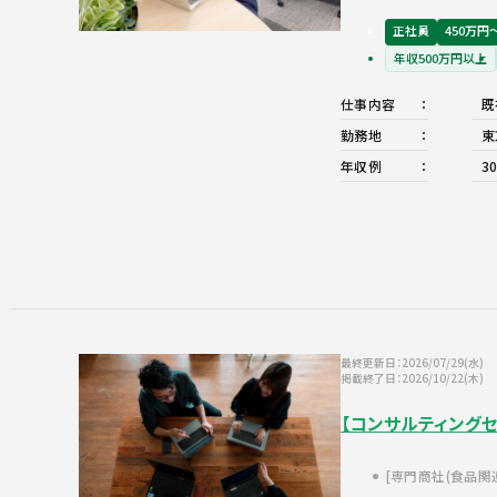
正社員
450万円
年収500万円以上
仕事内容
既
勤務地
東
年収例
3
最終更新日：2026/07/29(水)
掲載終了日：2026/10/22(木)
【コンサルティング
専門商社(食品関