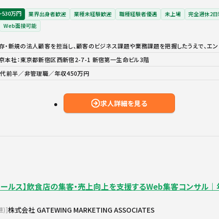
〜530万円
業界出身者歓迎
業種未経験歓迎
職種経験者優遇
未上場
完全週休2日
Web面接可能
存・新規の法人顧客を担当し、顧客のビジネス課題や業務課題を把握したうえで、エン
京本社：東京都新宿区西新宿2-7-1 新宿第一生命ビル3階
0代前半／非管理職／年収450万円
求人詳細を見る
セールス】飲食店の集客・売上向上を支援するWeb集客コンサル｜
株式会社 GATEWING MARKETING ASSOCIATES
連)