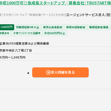
年収1000万可◎急成長スタートアップ／募集会社：TRUSTART
エージェントサービス求人（担
連
その他ソフトウェア・情報処理
サービス(その他)
〜1000万円
同職種経験5年以上
業界出身者歓迎
業種未経験歓迎
職種経験者優遇
実績あり
子育てパパ・ママ活躍中
年収500万円以上
企業向けDX提案営業および関係構築
京都中央区八丁堀2丁目
00万円〜1,000万円
求人詳細を見る