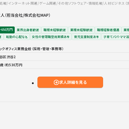
報処理
インターネット関連
ゲーム関連
その他ソフトウェア・情報処理
人材ビジネス（
人（担当会社/株式会社MAP）
〜650万円
業界出身者歓迎
職種未経験歓迎
業種未経験歓迎
職種経験者優遇
業
可
転勤の心配なし
女性の管理職登用実績あり
育児支援制度あり
子育てパパ・ママ
ックオフィス業務全般（採用・管理・事務等）
谷区渋谷2
9歳：約530万円
求人詳細を見る