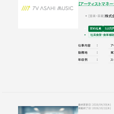
【アーティストマネ
株式
音楽・芸能
契約社員
510万
社員食堂・食事補
仕事内容
ア
勤務地
東
年収例
ス
最終更新日：2026/04/30(木)
掲載終了日：2026/10/22(木)