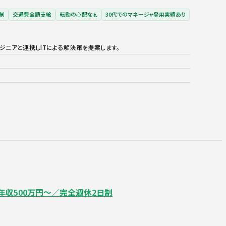
制
交通費全額支給
転勤の心配なし
30代でのマネージャ登用実績あり
ジニアと連携しITによる解決策を提案します。
年収500万円～／完全週休2日制