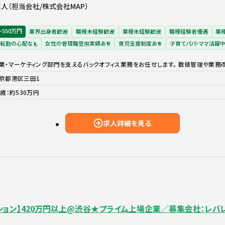
人（担当会社/株式会社MAP）
〜550万円
業界出身者歓迎
職種未経験歓迎
業種未経験歓迎
職種経験者優遇
業
転勤の心配なし
女性の管理職登用実績あり
育児支援制度あり
子育てパパ・ママ活躍
業・マーケティング部門を支えるバックオフィス業務をお任せします。 数値管理や業務
京都港区三田1
9歳：約530万円
求人詳細を見る
ション】420万円以上@渋谷★プライム上場企業／募集会社：レバ