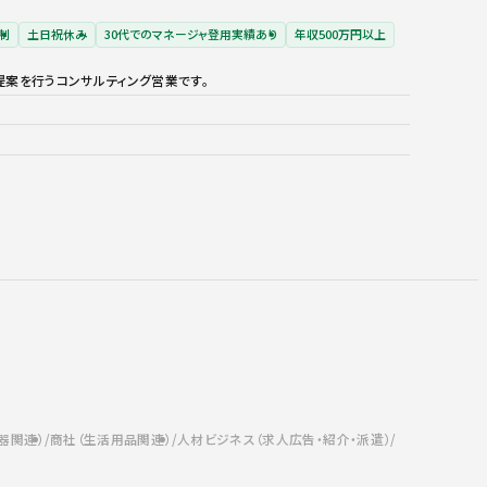
制
土日祝休み
30代でのマネージャ登用実績あり
年収500万円以上
提案を行うコンサルティング営業です。
器関連）
商社（生活用品関連）
人材ビジネス（求人広告・紹介・派遣）