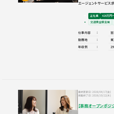
エージェントサービス求
正社員
420万円
交通費全額支給
仕事内容
営
勤務地
東
年収例
2
最終更新日：2026/04/17(金)
掲載終了日：2026/10/22(木)
【事務オープンポジ