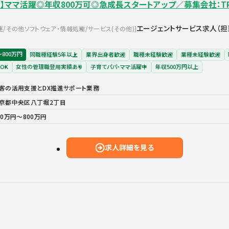
】ママ活躍◎年収800万可◎急成長スタートアップ／募集会社：TR
エージェントサービス求人（担
連
その他ソフトウェア・情報処理
サービス(その他)
〜800万円
同職種経験5年以上
業界出身者歓迎
職種未経験歓迎
業種未経験歓迎
OK
女性の管理職登用実績あり
子育てパパ・ママ活躍中
年収500万円以上
客の活用支援とDX推進サポート業務
京都中央区八丁堀2丁目
00万円〜800万円
求人詳細を見る