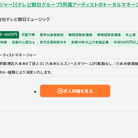
ージャー】《テレビ朝日グループ》所属アーティストのトータルマネー
会社テレビ朝日ミュージック
円〜800万円
学歴不問
業界出身者歓迎
職種経験者優遇
業種経験者優遇
未上場
助制度
転勤の心配なし
育児支援制度あり
創業50年以上の老舗企業
年収500万円以
ーティストマネージャー
京都港区六本木6丁目2-31 六本木ヒルズノースタワー 12F《転勤なし／六本木駅直結
キル・経験により決定いたします。
求人詳細を見る