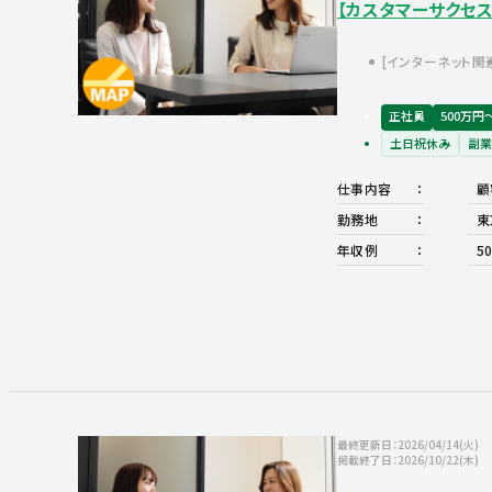
【カスタマーサクセス
インターネット関
正社員
500万円
土日祝休み
副業
仕事内容
顧
勤務地
東
年収例
5
最終更新日：2026/04/14(火)
掲載終了日：2026/10/22(木)