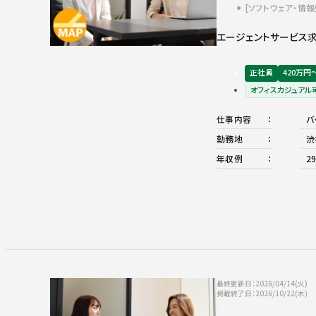
ソフトウェア・情
エージェントサービス求
正社員
420万円
オフィスカジュアル
仕事内容
バ
勤務地
渋
年収例
2
最終更新日：2026/04/14(火)
掲載終了日：2026/10/22(木)