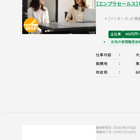
【エンプラセールス】
インターネット関
正社員
600万円
女性の管理職登用
仕事内容
大
勤務地
東
年収例
6
最終更新日：2026/08/07(金)
掲載終了日：2026/10/22(木)