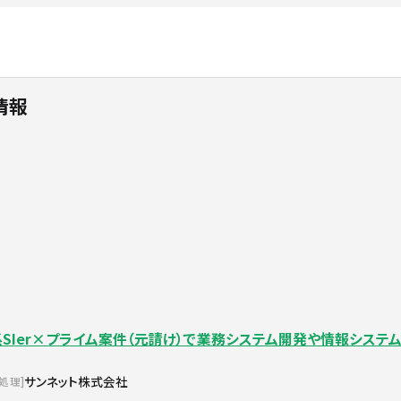
情報
系SIer×プライム案件（元請け）で業務システム開発や情報システ
サンネット株式会社
報処理