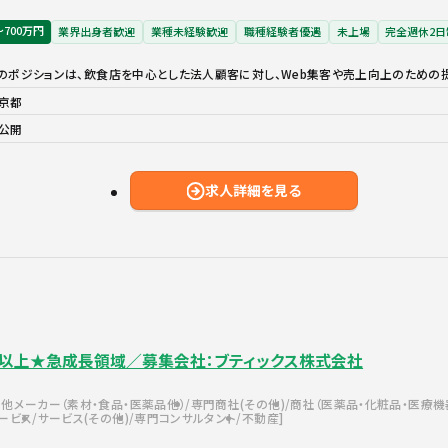
〜700万円
業界出身者歓迎
業種未経験歓迎
職種経験者優遇
未上場
完全週休2日
のポジションは、飲食店を中心とした法人顧客に対し、Web集客や売上向上のための
京都
公開
求人詳細を見る
万円以上★急成長領域／募集会社：ブティックス株式会社
他メーカー（素材・食品・医薬品他）
専門商社(その他)
商社（医薬品・化粧品・医療機
ービス
サービス(その他)
専門コンサルタント
不動産