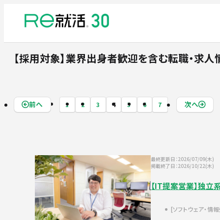
【採用対象】業界出身者歓迎
を含む転職・求人
前へ
次へ
1
2
3
4
5
6
7
最終更新日：2026/07/09(木)
掲載終了日：2026/10/22(木)
【IT提案営業】独立
ソフトウェア・情