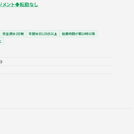
ジメント◆転勤なし
完全週休2日制
年間休日125日以上
始業時間が朝10時以降
上
》