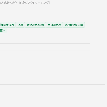
求人広告・紹介・派遣）
アウトソーシング
種経験者優遇
上場
完全週休2日制
土日祝休み
交通費全額支給
活躍中