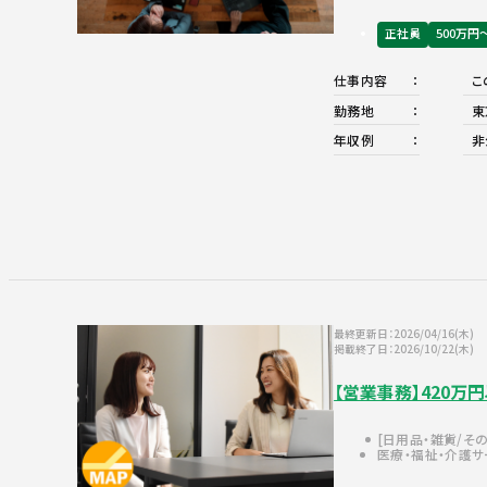
正社員
500万円
仕事内容
こ
勤務地
東
年収例
非
最終更新日：2026/04/16(木)
掲載終了日：2026/10/22(木)
【営業事務】420
日用品・雑貨
その
医療・福祉・介護サ