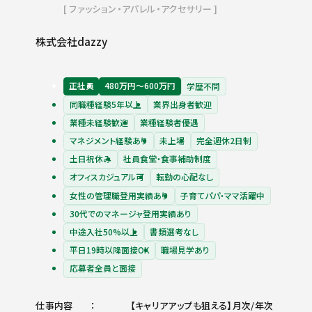
ファッション・アパレル・アクセサリー
株式会社dazzy
正社員
480万円〜600万円
学歴不問
同職種経験5年以上
業界出身者歓迎
業種未経験歓迎
業種経験者優遇
マネジメント経験あり
未上場
完全週休2日制
土日祝休み
社員食堂・食事補助制度
オフィスカジュアル可
転勤の心配なし
女性の管理職登用実績あり
子育てパパ・ママ活躍中
30代でのマネージャ登用実績あり
中途入社50%以上
書類選考なし
平日19時以降面接OK
職場見学あり
応募者全員と面接
仕事内容
【キャリアアップも狙える】月次/年次