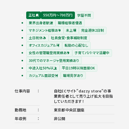
正社員
550万円〜700万円
学歴不問
業界出身者歓迎
職種経験者優遇
マネジメント経験あり
未上場
完全週休2日制
土日祝休み
社員食堂・食事補助制度
オフィスカジュアル可
転勤の心配なし
女性の管理職登用実績あり
子育てパパ・ママ活躍中
30代でのマネージャ登用実績あり
中途入社50%以上
平日19時以降面接OK
カジュアル面談受付
職場見学あり
仕事内容
自社ECサイト”dazzy store”の事
業責任者として売り上げ拡大を目指
していただきます！
勤務地
東京都中央区銀座
年収例
非公開