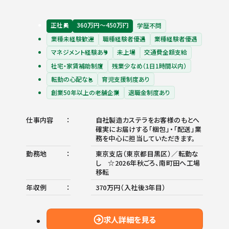
正社員
360万円〜450万円
学歴不問
業種未経験歓迎
職種経験者優遇
業種経験者優遇
マネジメント経験あり
未上場
交通費全額支給
社宅・家賃補助制度
残業少なめ（1日1時間以内）
転勤の心配なし
育児支援制度あり
創業50年以上の老舗企業
退職金制度あり
仕事内容
自社製造カステラをお客様のもとへ
確実にお届けする「梱包」・「配送」業
務を中心に担当していただきます。
勤務地
東京支店（東京都目黒区）／転勤な
し ☆2026年秋ごろ、南町田へ工場
移転
年収例
370万円（入社後3年目）
求人詳細を見る