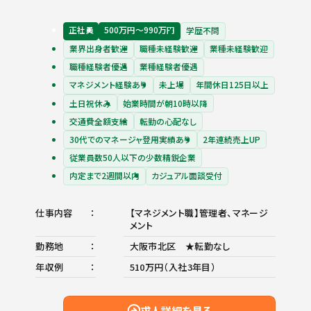
正社員
500万円〜990万円
学歴不問
業界出身者歓迎
職種未経験歓迎
業種未経験歓迎
職種経験者優遇
業種経験者優遇
マネジメント経験あり
未上場
年間休日125日以上
土日祝休み
始業時間が朝10時以降
交通費全額支給
転勤の心配なし
30代でのマネージャ登用実績あり
2年連続売上UP
従業員数50人以下の少数精鋭企業
内定まで2週間以内
カジュアル面談受付
仕事内容
【マネジメント職】管理者、マネージ
メント
勤務地
大阪市北区 ★転勤なし
年収例
510万円（入社3年目）
求人詳細を見る