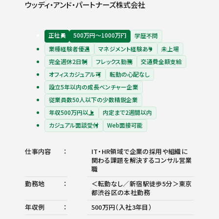
ウッディ・アンド・パートナーズ株式会社
正社員
500万円〜1000万円
学歴不問
業種経験者優遇
マネジメント経験あり
未上場
完全週休2日制
フレックス勤務
交通費全額支給
オフィスカジュアル可
転勤の心配なし
設立5年以内の成長ベンチャー企業
従業員数50人以下の少数精鋭企業
年収500万円以上
内定まで2週間以内
カジュアル面談受付
Web面接可能
仕事内容
IT・HR領域で企業の採用や組織に
関わる課題を解決するコンサル営業
職
勤務地
＜転勤なし／新宿駅徒歩5分＞東京
都渋谷区の本社勤務
年収例
500万円（入社3年目）