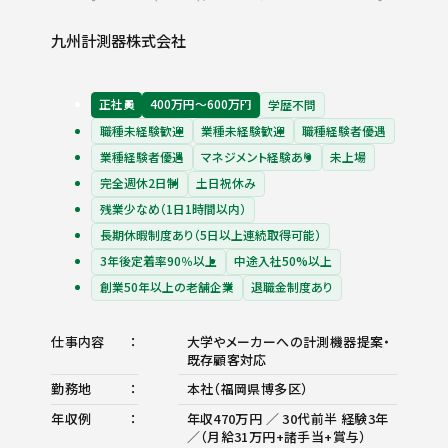
九州計測器株式会社
正社員
400万円〜600万円
学歴不問
職種未経験歓迎
業種未経験歓迎
職種経験者優遇
業種経験者優遇
マネジメント経験あり
未上場
完全週休2日制
土日祝休み
残業少なめ（1日1時間以内）
長期休暇制度あり（5日以上連続取得可能）
3年後定着率90％以上
中途入社50%以上
創業50年以上の老舗企業
退職金制度あり
仕事内容
大学やメーカーへの計測機器提案・
既存顧客対応
勤務地
本社（福岡県博多区）
年収例
年収470万円 ／ 30代前半 経験3年
／（月給31万円+諸手当+賞与）