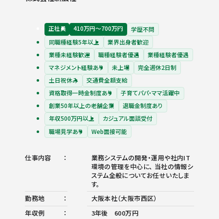
正社員
410万円〜700万円
学歴不問
同職種経験5年以上
業界出身者歓迎
業種未経験歓迎
職種経験者優遇
業種経験者優遇
マネジメント経験あり
未上場
完全週休2日制
土日祝休み
交通費全額支給
資格取得一時金制度あり
子育てパパ・ママ活躍中
創業50年以上の老舗企業
退職金制度あり
年収500万円以上
カジュアル面談受付
職場見学あり
Web面接可能
仕事内容
業務システムの開発・運用や社内IT
環境の管理を中心に、 当社の情報シ
ステム全般についてお任せいたしま
す。
勤務地
大阪本社（大阪市西区）
年収例
3年後 600万円