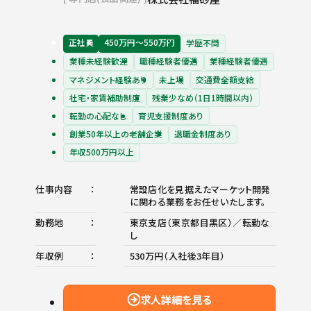
正社員
450万円〜550万円
学歴不問
業種未経験歓迎
職種経験者優遇
業種経験者優遇
マネジメント経験あり
未上場
交通費全額支給
社宅・家賃補助制度
残業少なめ（1日1時間以内）
転勤の心配なし
育児支援制度あり
創業50年以上の老舗企業
退職金制度あり
年収500万円以上
仕事内容
常設店化を見据えたマーケット開発
に関わる業務をお任せいたします。
勤務地
東京支店（東京都目黒区）／転勤な
し
年収例
530万円（入社後3年目）
求人詳細を見る