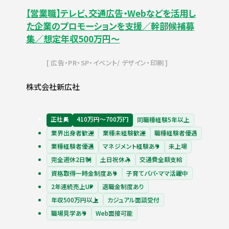
【営業職】テレビ、交通広告・Webなどを活用し
た企業のプロモーションを支援／幹部候補募
集／想定年収500万円〜
広告・PR・SP・イベント
デザイン・印刷
株式会社新広社
正社員
410万円〜700万円
同職種経験5年以上
業界出身者歓迎
業種未経験歓迎
職種経験者優遇
業種経験者優遇
マネジメント経験あり
未上場
完全週休2日制
土日祝休み
交通費全額支給
資格取得一時金制度あり
子育てパパ・ママ活躍中
2年連続売上UP
退職金制度あり
年収500万円以上
カジュアル面談受付
職場見学あり
Web面接可能