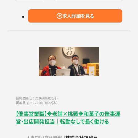
求人詳細を見る
最終更新日：2026/08/03(月)
掲載終了日：2026/10/22(木)
【催事営業職】🔷老舗×挑戦🔷和菓子の催事運
営・出店開発担当｜転勤なしで長く働ける
株式会社福砂屋
専門店(食品関連)