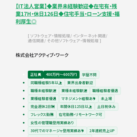
【IT法人営業】◆業界未経験歓迎◆在宅有・残
業17H・休日126日◆住宅手当・ローン支援・福
利厚生◎
ソフトウェア・情報処理
インターネット関連
通信関連
その他ソフトウェア・情報処理
株式会社アクティブ・ワーク
正社員
400万円〜600万円
学歴不問
同職種経験5年以上
業界出身者歓迎
職種未経験歓迎
業種未経験歓迎
職種経験者優遇
業種経験者優遇
マネジメント経験あり
未上場
完全週休2日制
年間休日125日以上
土日祝休み
フレックス勤務
在宅勤務・リモートワーク可
女性の管理職登用実績あり
30代でのマネージャ登用実績あり
2年連続売上UP