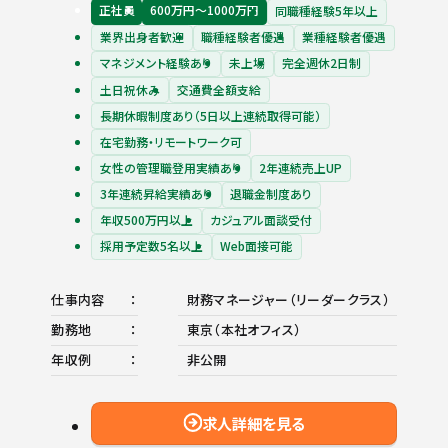
正社員
600万円〜1000万円
同職種経験5年以上
業界出身者歓迎
職種経験者優遇
業種経験者優遇
マネジメント経験あり
未上場
完全週休2日制
土日祝休み
交通費全額支給
長期休暇制度あり（5日以上連続取得可能）
在宅勤務・リモートワーク可
女性の管理職登用実績あり
2年連続売上UP
3年連続昇給実績あり
退職金制度あり
年収500万円以上
カジュアル面談受付
採用予定数5名以上
Web面接可能
仕事内容
財務マネージャー（リーダークラス）
勤務地
東京（本社オフィス）
年収例
非公開
求人詳細を見る