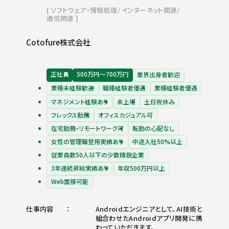
ソフトウェア・情報処理
インターネット関連
通信関連
Cotofure株式会社
正社員
500万円〜700万円
業界出身者歓迎
業種未経験歓迎
職種経験者優遇
業種経験者優遇
マネジメント経験あり
未上場
土日祝休み
フレックス勤務
オフィスカジュアル可
在宅勤務・リモートワーク可
転勤の心配なし
女性の管理職登用実績あり
中途入社50%以上
従業員数50人以下の少数精鋭企業
3年連続昇給実績あり
年収500万円以上
Web面接可能
仕事内容
Androidエンジニアとして、AI技術と
組合わせたAndroidアプリ開発に携
わっていただきます。