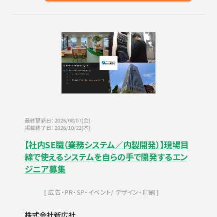
最終更新日：2026/08/07(金)
掲載終了日：2026/10/22(木)
【社内SE職（業務システム／内製開発）】現場目
線で使えるシステムを自らの手で開発するエン
ジニア募集
広告・PR・SP・イベント
デザイン・印刷
株式会社新広社