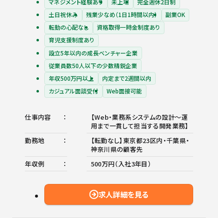
マネジメント経験あり
未上場
完全週休2日制
土日祝休み
残業少なめ（1日1時間以内）
副業OK
転勤の心配なし
資格取得一時金制度あり
育児支援制度あり
設立5年以内の成長ベンチャー企業
従業員数50人以下の少数精鋭企業
年収500万円以上
内定まで2週間以内
カジュアル面談受付
Web面接可能
仕事内容
【Web・業務系システムの設計～運
用まで一貫して担当する開発業務】
勤務地
【転勤なし】東京都23区内・千葉県・
神奈川県の顧客先
年収例
500万円（入社3年目）
求人詳細を見る