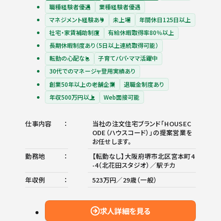
職種経験者優遇
業種経験者優遇
マネジメント経験あり
未上場
年間休日125日以上
社宅・家賃補助制度
有給休暇取得率80％以上
長期休暇制度あり（5日以上連続取得可能）
転勤の心配なし
子育てパパ・ママ活躍中
30代でのマネージャ登用実績あり
創業50年以上の老舗企業
退職金制度あり
年収500万円以上
Web面接可能
仕事内容
当社の注文住宅ブランド「HOUSEC
ODE（ハウスコード）」の提案営業を
お任せします。
勤務地
【転勤なし】大阪府堺市北区宮本町4
-4（北花田スタジオ）／駅チカ
年収例
523万円／29歳（一般）
求人詳細を見る