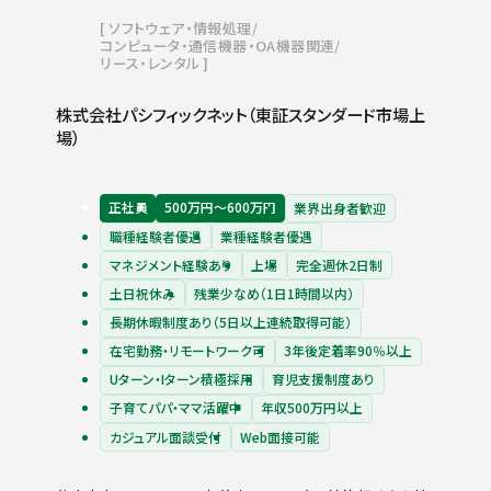
ソフトウェア・情報処理
コンピュータ・通信機器・OA機器関連
リース・レンタル
株式会社パシフィックネット（東証スタンダード市場上
場）
正社員
500万円〜600万円
業界出身者歓迎
職種経験者優遇
業種経験者優遇
マネジメント経験あり
上場
完全週休2日制
土日祝休み
残業少なめ（1日1時間以内）
長期休暇制度あり（5日以上連続取得可能）
在宅勤務・リモートワーク可
3年後定着率90％以上
Uターン・Iターン積極採用
育児支援制度あり
子育てパパ・ママ活躍中
年収500万円以上
カジュアル面談受付
Web面接可能