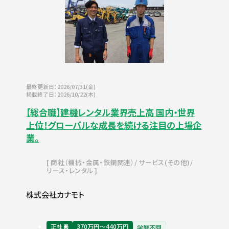
最終更新日：2026/07/31(金)
掲載終了日：2026/10/22(木)
【総合職】建機レンタル業界売上高 国内・世界
上位！グローバルな成長を続ける注目の上場企
業。
商社（機械・金属・鉄鋼関連）
サービス(その他)
リース・レンタル
株式会社カナモト
正社員
370万円〜440万円
学歴不問