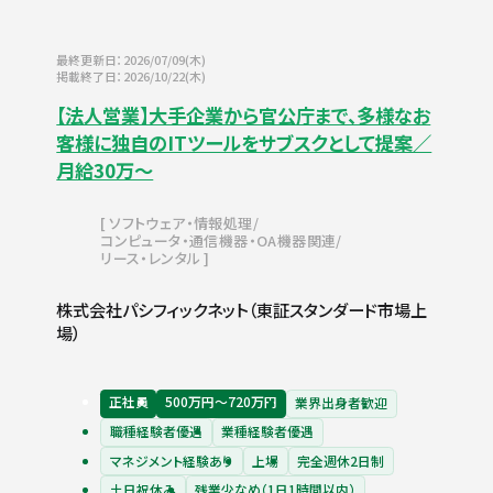
最終更新日：2026/07/09(木)
掲載終了日：2026/10/22(木)
【法人営業】大手企業から官公庁まで、多様なお
客様に独自のITツールをサブスクとして提案／
月給30万～
ソフトウェア・情報処理
コンピュータ・通信機器・OA機器関連
リース・レンタル
株式会社パシフィックネット（東証スタンダード市場上
場）
正社員
500万円〜720万円
業界出身者歓迎
職種経験者優遇
業種経験者優遇
マネジメント経験あり
上場
完全週休2日制
土日祝休み
残業少なめ（1日1時間以内）