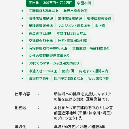
正社員
300万円〜700万円
学歴不問
同職種経験5年以上
業界出身者歓迎
職種未経験歓迎
業種未経験歓迎
職種経験者優遇
業種経験者優遇
マネジメント経験あり
未上場
完全週休2日制
年間休日125日以上
交通費全額支給
社宅・家賃補助制度
有給休暇取得率80％以上
資格取得一時金制度あり
女性の管理職登用実績あり
30代でのマネージャ登用実績あり
中途入社50%以上
面接1回
内定まで2週間以内
職場見学あり
採用予定数5名以上
Web面接可能
仕事内容
新技術への挑戦を支援し、キャリア
の幅を広げる開発・運用業務です。
勤務地
本社または東京都内を中心とした首
都圏近郊地域（千葉・神奈川・埼玉）
のプロジェクト先
年収例
年収390万円／28歳／経験3年