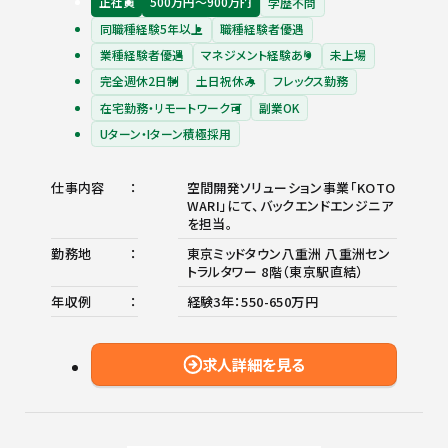
正社員
500万円〜900万円
学歴不問
同職種経験5年以上
職種経験者優遇
業種経験者優遇
マネジメント経験あり
未上場
完全週休2日制
土日祝休み
フレックス勤務
在宅勤務・リモートワーク可
副業OK
Uターン・Iターン積極採用
仕事内容
空間開発ソリューション事業「KOTO
WARI」にて、バックエンドエンジニア
を担当。
勤務地
東京ミッドタウン八重洲 八重洲セン
トラルタワー 8階（東京駅直結）
年収例
経験3年：550-650万円
求人詳細を見る