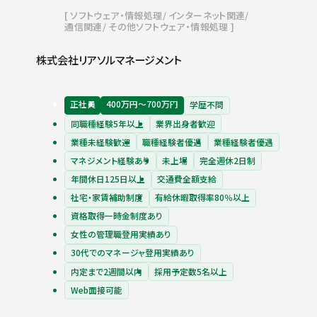
ソフトウェア・情報処理
インターネット関連
通信関連
その他ソフトウェア・情報処理
株式会社リアソルマネージメント
正社員
400万円〜700万円
学歴不問
同職種経験5年以上
業界出身者歓迎
業種未経験歓迎
職種経験者優遇
業種経験者優遇
マネジメント経験あり
未上場
完全週休2日制
年間休日125日以上
交通費全額支給
社宅・家賃補助制度
有給休暇取得率80％以上
資格取得一時金制度あり
女性の管理職登用実績あり
30代でのマネージャ登用実績あり
内定まで2週間以内
採用予定数5名以上
Web面接可能