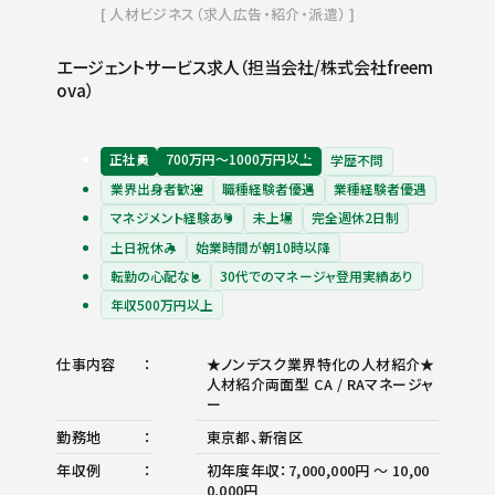
人材ビジネス（求人広告・紹介・派遣）
エージェントサービス求人（担当会社/株式会社freem
ova）
正社員
700万円〜1000万円以上
学歴不問
業界出身者歓迎
職種経験者優遇
業種経験者優遇
マネジメント経験あり
未上場
完全週休2日制
土日祝休み
始業時間が朝10時以降
転勤の心配なし
30代でのマネージャ登用実績あり
年収500万円以上
仕事内容
★ノンデスク業界特化の人材紹介★
人材紹介両面型 CA / RAマネージャ
ー
勤務地
東京都、新宿区
年収例
初年度年収：7,000,000円 ～ 10,00
0,000円