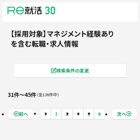
【採用対象】マネジメント経験あり
を含む転職・求人情報
検索条件の変更
31件〜45件
全136件中
前へ
次へ
1
2
3
4
5
6