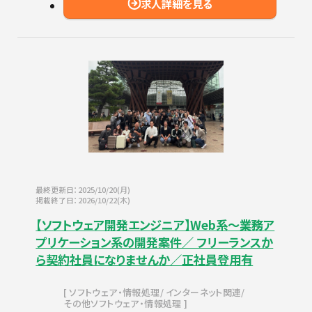
求人詳細を見る
最終更新日：2025/10/20(月)
掲載終了日：2026/10/22(木)
【ソフトウェア開発エンジニア】Web系～業務ア
プリケーション系の開発案件／ フリーランスか
ら契約社員になりませんか／正社員登用有
ソフトウェア・情報処理
インターネット関連
その他ソフトウェア・情報処理