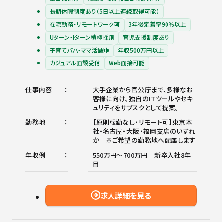
長期休暇制度あり（5日以上連続取得可能）
在宅勤務・リモートワーク可
3年後定着率90％以上
Uターン・Iターン積極採用
育児支援制度あり
子育てパパ・ママ活躍中
年収500万円以上
カジュアル面談受付
Web面接可能
仕事内容
大手企業から官公庁まで、多様なお
客様に向け、独自のITツールやセキ
ュリティをサブスクとして提案。
勤務地
【原則転勤なし・リモート可】東京本
社・名古屋・大阪・福岡支店のいずれ
か ※ご希望の勤務地へ配属します
年収例
550万円～700万円 新卒入社8年
目
求人詳細を見る