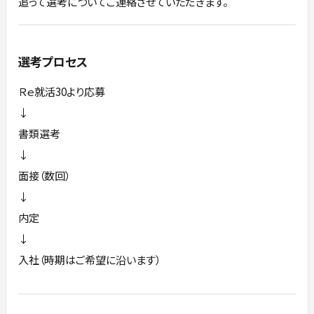
追って選考についてご連絡させていただきます。
選考プロセス
Ｒｅ就活30より応募
↓
書類選考
↓
面接（数回）
↓
内定
↓
入社（時期はご希望に沿います）