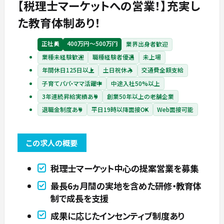
【税理士マーケットへの営業！】充実し
た教育体制あり！
正社員
400万円〜500万円
業界出身者歓迎
業種未経験歓迎
職種経験者優遇
未上場
年間休日125日以上
土日祝休み
交通費全額支給
子育てパパ・ママ活躍中
中途入社50%以上
3年連続昇給実績あり
創業50年以上の老舗企業
退職金制度あり
平日19時以降面接OK
Web面接可能
この求人の概要
税理士マーケット中心の提案営業を募集
最長6ヵ月間の実地を含めた研修・教育体
制で成長を支援
成果に応じたインセンティブ制度あり