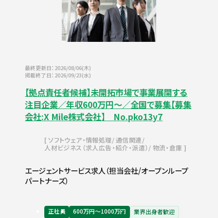
最終更新日：2026/08/06(木)
掲載終了日：2026/09/23(水)
【拠点責任者候補】未開拓市場で事業展開する
注目企業／年収600万円～／全国で募集【募集
会社:X Mile株式会社】 No.pko13y7
ソフトウェア・情報処理
通信関連
人材ビジネス（求人広告・紹介・派遣）
物流・倉庫
エージェントサービス求人（担当会社/オープンループ
パートナーズ）
正社員
600万円〜1000万円
業界出身者歓迎