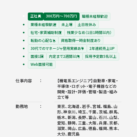
正社員
300万円〜700万円
職種未経験歓迎
業種未経験歓迎
未上場
土日祝休み
社宅・家賃補助制度
残業少なめ（1日1時間以内）
転勤の心配なし
資格取得一時金制度あり
30代でのマネージャ登用実績あり
2年連続売上UP
面接1回
内定まで2週間以内
採用予定数5名以上
Web面接可能
仕事内容
【機電系エンジニア】自動車・家電・
半導体・ロボット・電子機器などの
開発・設計・評価・管理・製造・組み
立て等
勤務地
東京、北海道、岩手、宮城、福島、山
形、神奈川、埼玉、千葉、茨城、群馬、
栃木、新潟、長野、富山、石川、山梨、
愛知、静岡、三重、大阪、兵庫、京都、
滋賀、岡山、広島、徳島、福岡、熊本、
大分、鹿児島