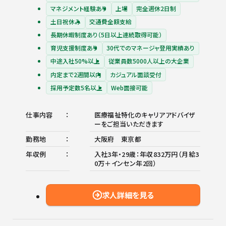
マネジメント経験あり
上場
完全週休2日制
土日祝休み
交通費全額支給
長期休暇制度あり（5日以上連続取得可能）
育児支援制度あり
30代でのマネージャ登用実績あり
中途入社50%以上
従業員数5000人以上の大企業
内定まで2週間以内
カジュアル面談受付
採用予定数5名以上
Web面接可能
仕事内容
医療福祉特化のキャリアアドバイザ
ーをご担当いただきます
勤務地
大阪府 東京都
年収例
入社3年・29歳：年収832万円（月給3
0万＋インセン年2回）
求人詳細を見る