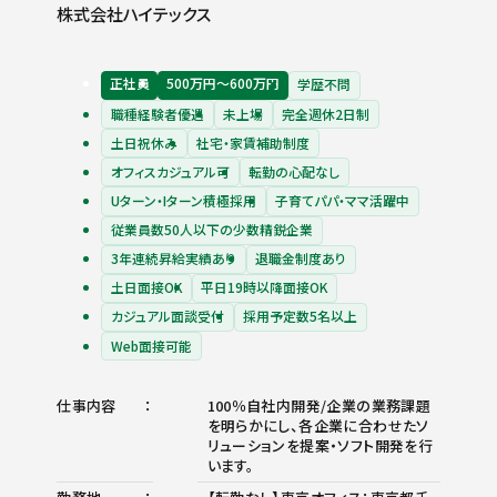
株式会社ハイテックス
正社員
500万円〜600万円
学歴不問
職種経験者優遇
未上場
完全週休2日制
土日祝休み
社宅・家賃補助制度
オフィスカジュアル可
転勤の心配なし
Uターン・Iターン積極採用
子育てパパ・ママ活躍中
従業員数50人以下の少数精鋭企業
3年連続昇給実績あり
退職金制度あり
土日面接OK
平日19時以降面接OK
カジュアル面談受付
採用予定数5名以上
Web面接可能
仕事内容
100％自社内開発/企業の業務課題
を明らかにし、各企業に合わせたソ
リューションを提案・ソフト開発を行
います。