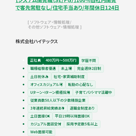
で客先常駐なし/住宅手当あり/年間休日124日
ソフトウェア・情報処理
その他ソフトウェア・情報処理
株式会社ハイテックス
正社員
400万円〜500万円
学歴不問
職種経験者優遇
未上場
完全週休2日制
土日祝休み
社宅・家賃補助制度
オフィスカジュアル可
転勤の心配なし
Uターン・Iターン積極採用
子育てパパ・ママ活躍中
従業員数50人以下の少数精鋭企業
3年連続昇給実績あり
退職金制度あり
土日面接OK
平日19時以降面接OK
カジュアル面談受付
採用予定数5名以上
Web面接可能