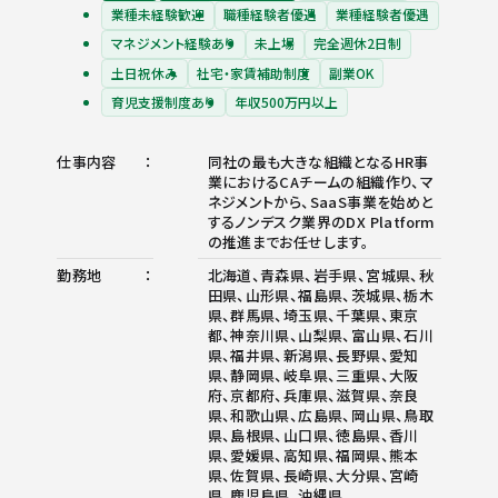
業種未経験歓迎
職種経験者優遇
業種経験者優遇
マネジメント経験あり
未上場
完全週休2日制
土日祝休み
社宅・家賃補助制度
副業OK
育児支援制度あり
年収500万円以上
仕事内容
同社の最も大きな組織となるHR事
業におけるCAチームの組織作り、マ
ネジメントから、SaaS事業を始めと
するノンデスク業界のDX Platform
の推進までお任せします。
勤務地
北海道、青森県、岩手県、宮城県、秋
田県、山形県、福島県、茨城県、栃木
県、群馬県、埼玉県、千葉県、東京
都、神奈川県、山梨県、富山県、石川
県、福井県、新潟県、長野県、愛知
県、静岡県、岐阜県、三重県、大阪
府、京都府、兵庫県、滋賀県、奈良
県、和歌山県、広島県、岡山県、鳥取
県、島根県、山口県、徳島県、香川
県、愛媛県、高知県、福岡県、熊本
県、佐賀県、長崎県、大分県、宮崎
県、鹿児島県、沖縄県