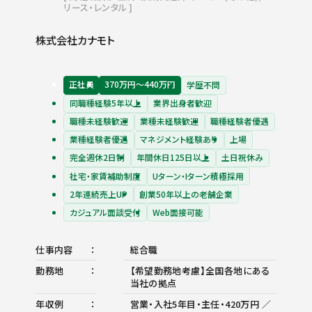
リース・レンタル
株式会社カナモト
正社員
370万円〜440万円
学歴不問
同職種経験5年以上
業界出身者歓迎
職種未経験歓迎
業種未経験歓迎
職種経験者優遇
業種経験者優遇
マネジメント経験あり
上場
完全週休2日制
年間休日125日以上
土日祝休み
社宅・家賃補助制度
Uターン・Iターン積極採用
2年連続売上UP
創業50年以上の老舗企業
カジュアル面談受付
Web面接可能
仕事内容
総合職
勤務地
【希望勤務地考慮】全国各地にある
当社の拠点
年収例
営業・入社5年目・主任・420万円 ／