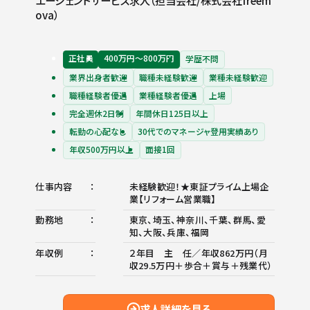
ova）
正社員
400万円〜800万円
学歴不問
業界出身者歓迎
職種未経験歓迎
業種未経験歓迎
職種経験者優遇
業種経験者優遇
上場
完全週休2日制
年間休日125日以上
転勤の心配なし
30代でのマネージャ登用実績あり
年収500万円以上
面接1回
仕事内容
未経験歓迎！★東証プライム上場企
業【リフォーム営業職】
勤務地
東京、埼玉、神奈川、千葉、群馬、愛
知、大阪、兵庫、福岡
年収例
２年目 主 任／年収862万円（月
収29.5万円＋歩合＋賞与＋残業代）
求人詳細を見る