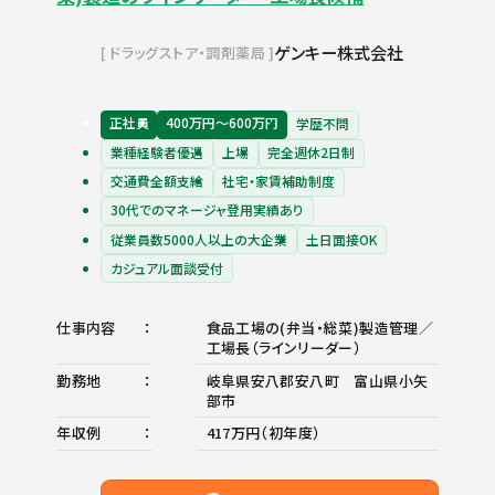
ゲンキー株式会社
ドラッグストア・調剤薬局
正社員
400万円〜600万円
学歴不問
業種経験者優遇
上場
完全週休2日制
交通費全額支給
社宅・家賃補助制度
30代でのマネージャ登用実績あり
従業員数5000人以上の大企業
土日面接OK
カジュアル面談受付
仕事内容
食品工場の(弁当・総菜)製造管理／
工場長（ラインリーダー）
勤務地
岐阜県安八郡安八町 富山県小矢
部市
年収例
417万円（初年度）