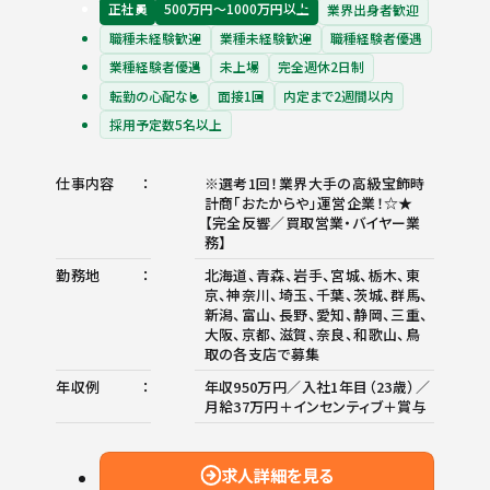
正社員
500万円〜1000万円以上
業界出身者歓迎
職種未経験歓迎
業種未経験歓迎
職種経験者優遇
業種経験者優遇
未上場
完全週休2日制
転勤の心配なし
面接1回
内定まで2週間以内
採用予定数5名以上
仕事内容
※選考1回！業界大手の高級宝飾時
計商「おたからや」運営企業！☆★
【完全反響／買取営業・バイヤー業
務】
勤務地
北海道、青森、岩手、宮城、栃木、東
京、神奈川、埼玉、千葉、茨城、群馬、
新潟、富山、長野、愛知、静岡、三重、
大阪、京都、滋賀、奈良、和歌山、鳥
取の各支店で募集
年収例
年収950万円／入社1年目（23歳）／
月給37万円＋インセンティブ＋賞与
求人詳細を見る