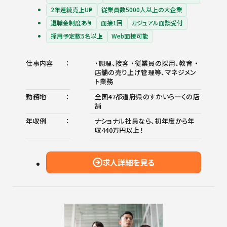
2年連続売上UP
従業員数5000人以上の大企業
退職金制度あり
面接1回
カジュアル面談受付
採用予定数5名以上
Web面接可能
仕事内容
・調理、接客 ・従業員の採用、教育 ・
店舗の売り上げ管理等、マネジメン
ト業務
勤務地
全国47都道府県のすかいらーくの店
舗
年収例
ナショナル社員なら、初年度から年
収440万円以上！
求人詳細を見る