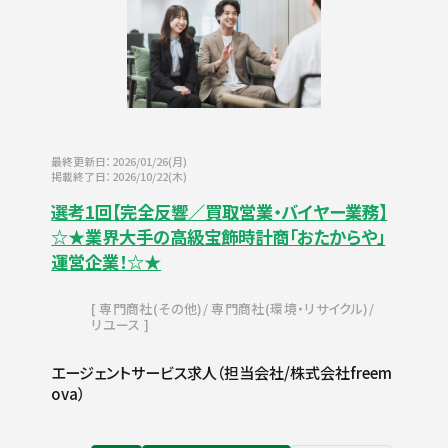
最終更新日：2026/01/26(月)
掲載終了日：2026/10/22(木)
選考1回【完全反響／買取営業・バイヤー業務】
☆★業界大手の高級宝飾時計商「おたからや」
運営企業！☆★
専門商社(その他)
専門商社(環境・リサイクル)
リユース
エージェントサービス求人（担当会社/株式会社freem
ova）