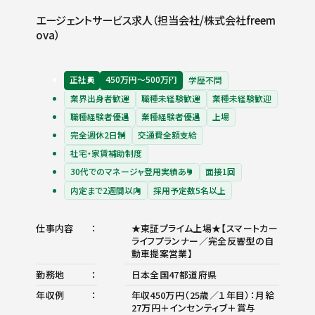
エージェントサービス求人（担当会社/株式会社freem
ova）
正社員
450万円〜500万円
学歴不問
業界出身者歓迎
職種未経験歓迎
業種未経験歓迎
職種経験者優遇
業種経験者優遇
上場
完全週休2日制
交通費全額支給
社宅・家賃補助制度
30代でのマネージャ登用実績あり
面接1回
内定まで2週間以内
採用予定数5名以上
仕事内容
★東証プライム上場★【スマートカー
ライフプランナー／完全反響型の自
動車提案営業】
勤務地
日本全国47都道府県
年収例
年収450万円（25歳／１年目）：月給
27万円＋インセンティブ＋賞与