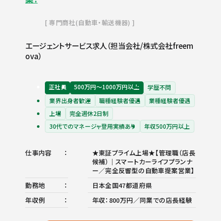
専門商社(自動車・輸送機器)
エージェントサービス求人（担当会社/株式会社freem
ova）
正社員
500万円〜1000万円以上
学歴不問
業界出身者歓迎
職種経験者優遇
業種経験者優遇
上場
完全週休2日制
30代でのマネージャ登用実績あり
年収500万円以上
仕事内容
★東証プライム上場★【管理職（店長
候補）｜スマートカーライフプランナ
ー／完全反響型の自動車提案営業】
勤務地
日本全国47都道府県
年収例
年収：800万円／同業での店長経験