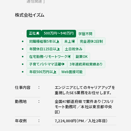
通信関連
株式会社イズム
正社員
500万円〜940万円
学歴不問
同職種経験5年以上
未上場
完全週休2日制
年間休日125日以上
土日祝休み
在宅勤務・リモートワーク可
副業OK
子育てパパ・ママ活躍中
3年連続昇給実績あり
年収500万円以上
Web面接可能
仕事内容
エンジニアとしてのキャリアアップを
重視したSES業務をお任せします。
勤務地
全国47都道府県で案件あり（フルリ
モート勤務可／本社は東京都中央
区）
年収例
7,224,000円（PM／入社2年目）