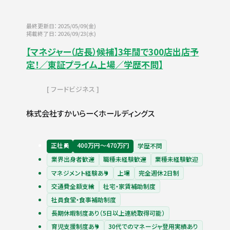
最終更新日：2025/05/09(金)
掲載終了日：2026/09/23(水)
【マネジャー（店長）候補】3年間で300店出店予
定！／東証プライム上場／学歴不問】
フードビジネス
株式会社すかいらーくホールディングス
正社員
400万円〜470万円
学歴不問
業界出身者歓迎
職種未経験歓迎
業種未経験歓迎
マネジメント経験あり
上場
完全週休2日制
交通費全額支給
社宅・家賃補助制度
社員食堂・食事補助制度
長期休暇制度あり（5日以上連続取得可能）
育児支援制度あり
30代でのマネージャ登用実績あり