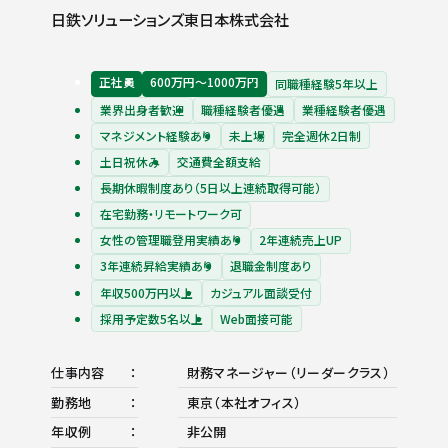
日鉄ソリューションズ東日本株式会社
正社員
600万円〜1000万円
同職種経験5年以上
業界出身者歓迎
職種経験者優遇
業種経験者優遇
マネジメント経験あり
未上場
完全週休2日制
土日祝休み
交通費全額支給
長期休暇制度あり（5日以上連続取得可能）
在宅勤務・リモートワーク可
女性の管理職登用実績あり
2年連続売上UP
3年連続昇給実績あり
退職金制度あり
年収500万円以上
カジュアル面談受付
採用予定数5名以上
Web面接可能
仕事内容
財務マネージャー（リーダークラス）
勤務地
東京（本社オフィス）
年収例
非公開