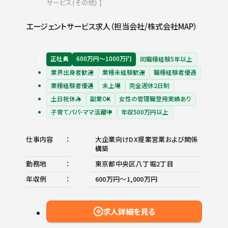
サービス(その他)
エージェントサービス求人（担当会社/株式会社MAP）
正社員
600万円〜1000万円
同職種経験5年以上
業界出身者歓迎
業種未経験歓迎
職種経験者優遇
業種経験者優遇
未上場
完全週休2日制
土日祝休み
副業OK
女性の管理職登用実績あり
子育てパパ・ママ活躍中
年収500万円以上
仕事内容
大企業向けDX提案営業および関係
構築
勤務地
東京都中央区八丁堀2丁目
年収例
600万円〜1,000万円
求人詳細を見る