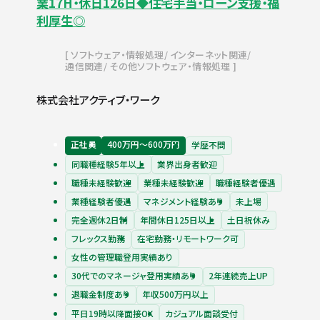
業17H・休日126日◆住宅手当・ローン支援・福
利厚生◎
ソフトウェア・情報処理
インターネット関連
通信関連
その他ソフトウェア・情報処理
株式会社アクティブ・ワーク
正社員
400万円〜600万円
学歴不問
同職種経験5年以上
業界出身者歓迎
職種未経験歓迎
業種未経験歓迎
職種経験者優遇
業種経験者優遇
マネジメント経験あり
未上場
完全週休2日制
年間休日125日以上
土日祝休み
フレックス勤務
在宅勤務・リモートワーク可
女性の管理職登用実績あり
30代でのマネージャ登用実績あり
2年連続売上UP
退職金制度あり
年収500万円以上
平日19時以降面接OK
カジュアル面談受付