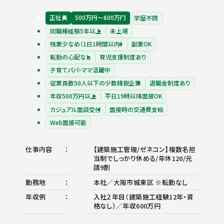
正社員
500万円〜600万円
学歴不問
同職種経験5年以上
未上場
残業少なめ（1日1時間以内）
副業OK
転勤の心配なし
育児支援制度あり
子育てパパ・ママ活躍中
従業員数50人以下の少数精鋭企業
退職金制度あり
年収500万円以上
平日19時以降面接OK
カジュアル面談受付
面接時の交通費支給
Web面接可能
仕事内容
【建築施工管理/ゼネコン】複数名担
当制でしっかり休める/年休120/元
請9割
勤務地
本社／大阪市城東区 ※転勤なし
年収例
入社２年目（建築施工経験12年・資
格なし）／年収600万円