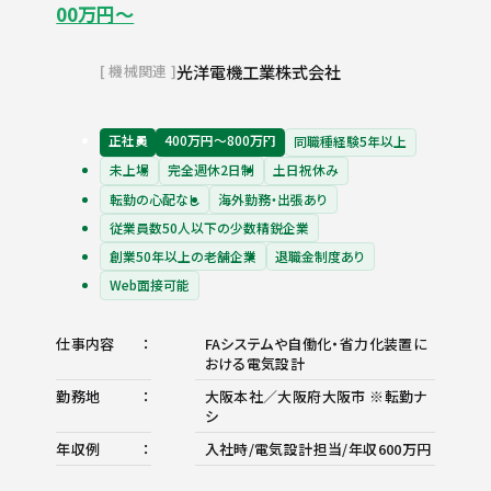
00万円～
光洋電機工業株式会社
機械関連
正社員
400万円〜800万円
同職種経験5年以上
未上場
完全週休2日制
土日祝休み
転勤の心配なし
海外勤務・出張あり
従業員数50人以下の少数精鋭企業
創業50年以上の老舗企業
退職金制度あり
Web面接可能
仕事内容
FAシステムや自働化・省力化装置に
おける電気設計
勤務地
大阪本社／大阪府大阪市 ※転勤ナ
シ
年収例
入社時/電気設計担当/年収600万円