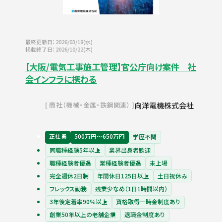
最終更新日：2026/03/18(水)
掲載終了日：2026/10/22(木)
【大阪/電気工事施工管理】官公庁向け案件 社
会インフラに携わる
向洋電機株式会社
商社（機械・金属・鉄鋼関連）
正社員
500万円〜650万円
学歴不問
同職種経験5年以上
業界出身者歓迎
職種経験者優遇
業種経験者優遇
未上場
完全週休2日制
年間休日125日以上
土日祝休み
フレックス勤務
残業少なめ（1日1時間以内）
3年後定着率90％以上
資格取得一時金制度あり
創業50年以上の老舗企業
退職金制度あり