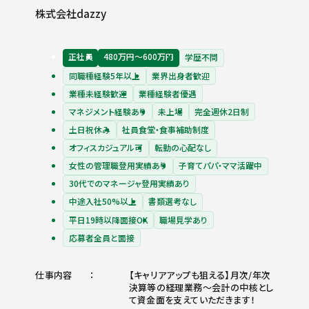
株式会社dazzy
正社員
480万円〜600万円
学歴不問
同職種経験5年以上
業界出身者歓迎
業種未経験歓迎
業種経験者優遇
マネジメント経験あり
未上場
完全週休2日制
土日祝休み
社員食堂・食事補助制度
オフィスカジュアル可
転勤の心配なし
女性の管理職登用実績あり
子育てパパ・ママ活躍中
30代でのマネージャ登用実績あり
中途入社50%以上
書類選考なし
平日19時以降面接OK
職場見学あり
応募者全員と面接
仕事内容
【キャリアアップも狙える】月次/年次
決算等の経理業務～会計の中核とし
て資金面を支えていただきます！