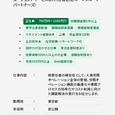
パートナーズ）
正社員
700万円〜1000万円
同職種経験5年以上
業界出身者歓迎
職種経験者優遇
業種経験者優遇
マネジメント経験あり
上場
完全週休2日制
土日祝休み
在宅勤務・リモートワーク可
語学力が活かせる仕事
育児支援制度あり
従業員数5000人以上の大企業
退職金制度あり
年収500万円以上
Web面接可能
仕事内容
現責任者の補佐役として、人事労務
オペレーション全体の管理、労務オ
ペレーション機能の最適化や業務プ
ロセスの効率化やコスト削減に向け
た課題解決の実行をお任せします。
勤務地
東京都
年収例
非公開