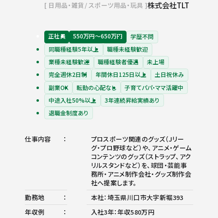
株式会社TLT
日用品・雑貨
スポーツ用品・玩具
正社員
550万円〜650万円
学歴不問
同職種経験5年以上
職種未経験歓迎
業種未経験歓迎
職種経験者優遇
未上場
完全週休2日制
年間休日125日以上
土日祝休み
副業OK
転勤の心配なし
子育てパパ・ママ活躍中
中途入社50%以上
3年連続昇給実績あり
退職金制度あり
仕事内容
プロスポーツ関連のグッズ（Jリー
グ・プロ野球など）や、アニメ・ゲーム
コンテンツのグッズ（ストラップ、アク
リルスタンドなど）を、球団・芸能事
務所・アニメ制作会社・グッズ制作会
社へ提案します。
勤務地
本社：埼玉県川口市大字新堀393
年収例
入社3年：年収580万円