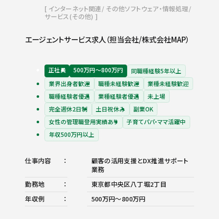
インターネット関連
その他ソフトウェア・情報処理
サービス(その他)
エージェントサービス求人（担当会社/株式会社MAP）
正社員
500万円〜800万円
同職種経験5年以上
業界出身者歓迎
職種未経験歓迎
業種未経験歓迎
職種経験者優遇
業種経験者優遇
未上場
完全週休2日制
土日祝休み
副業OK
女性の管理職登用実績あり
子育てパパ・ママ活躍中
年収500万円以上
仕事内容
顧客の活用支援とDX推進サポート
業務
勤務地
東京都中央区八丁堀2丁目
年収例
500万円〜800万円