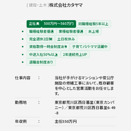
株式会社カタヤマ
建設・土木
正社員
500万円〜560万円
同職種経験5年以上
職種経験者優遇
業種経験者優遇
未上場
完全週休2日制
土日祝休み
資格取得一時金制度あり
子育てパパ・ママ活躍中
中途入社50%以上
2年連続売上UP
退職金制度あり
仕事内容
当社が手がけるマンションや官公庁
施設の修繕工事において、既存顧客
を中心とした営業活動をお任せしま
す。
勤務地
東京都荒川区西日暮里（東京カンパ
ニー）／東京都荒川区西日暮里6-49
-8
年収例
主任550万円