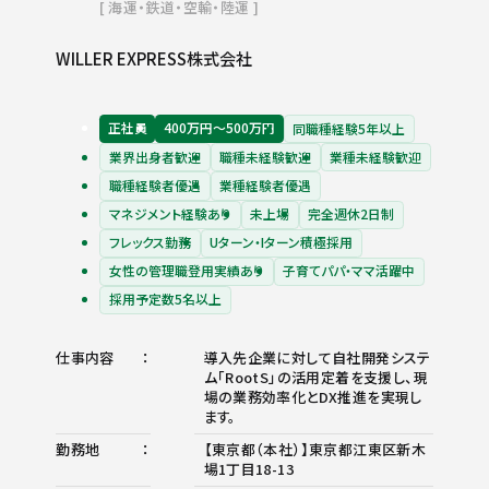
海運・鉄道・空輸・陸運
WILLER EXPRESS株式会社
正社員
400万円〜500万円
同職種経験5年以上
業界出身者歓迎
職種未経験歓迎
業種未経験歓迎
職種経験者優遇
業種経験者優遇
マネジメント経験あり
未上場
完全週休2日制
フレックス勤務
Uターン・Iターン積極採用
女性の管理職登用実績あり
子育てパパ・ママ活躍中
採用予定数5名以上
仕事内容
導入先企業に対して自社開発システ
ム「RootS」の活用定着を支援し、現
場の業務効率化とDX推進を実現し
ます。
勤務地
【東京都（本社）】東京都江東区新木
場1丁目18-13