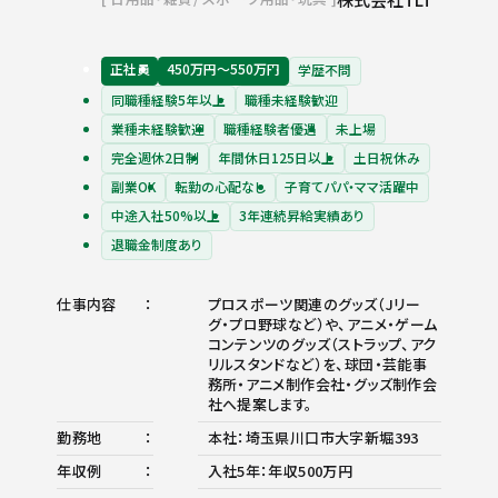
正社員
450万円〜550万円
学歴不問
同職種経験5年以上
職種未経験歓迎
業種未経験歓迎
職種経験者優遇
未上場
完全週休2日制
年間休日125日以上
土日祝休み
副業OK
転勤の心配なし
子育てパパ・ママ活躍中
中途入社50%以上
3年連続昇給実績あり
退職金制度あり
仕事内容
プロスポーツ関連のグッズ（Jリー
グ・プロ野球など）や、アニメ・ゲーム
コンテンツのグッズ（ストラップ、アク
リルスタンドなど）を、球団・芸能事
務所・アニメ制作会社・グッズ制作会
社へ提案します。
勤務地
本社：埼玉県川口市大字新堀393
年収例
入社5年：年収500万円