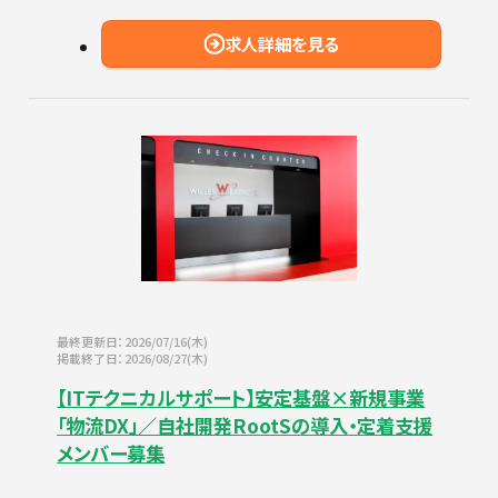
求人詳細を見る
最終更新日：2026/07/16(木)
掲載終了日：2026/08/27(木)
【ITテクニカルサポート】安定基盤×新規事業
「物流DX」／自社開発RootSの導入・定着支援
メンバー募集