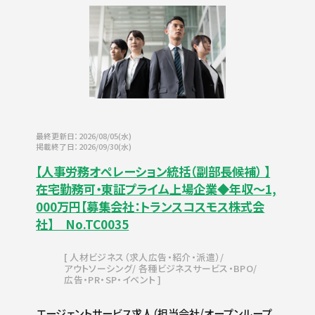
最終更新日：2026/08/05(水)
掲載終了日：2026/09/30(水)
【人事労務オペレーション統括（副部長候補） 】
在宅勤務可・東証プライム上場企業◆年収～1,
000万円【募集会社：トランスコスモス株式会
社】 No.TC0035
人材ビジネス（求人広告・紹介・派遣）
アウトソーシング
各種ビジネスサービス・BPO
広告・PR・SP・イベント
エージェントサービス求人（担当会社/オープンループ