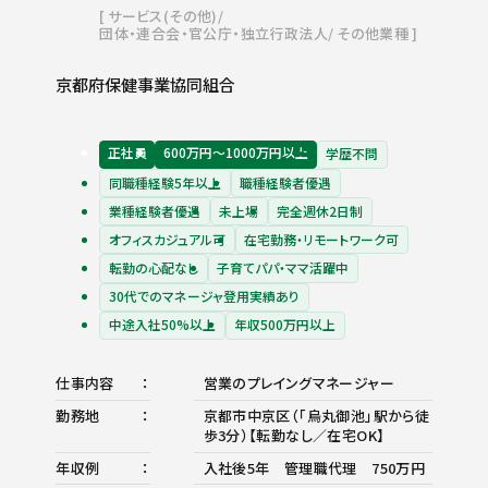
サービス(その他)
団体・連合会・官公庁・独立行政法人
その他業種
京都府保健事業協同組合
正社員
600万円〜1000万円以上
学歴不問
同職種経験5年以上
職種経験者優遇
業種経験者優遇
未上場
完全週休2日制
オフィスカジュアル可
在宅勤務・リモートワーク可
転勤の心配なし
子育てパパ・ママ活躍中
30代でのマネージャ登用実績あり
中途入社50%以上
年収500万円以上
仕事内容
営業のプレイングマネージャー
勤務地
京都市中京区（「烏丸御池」駅から徒
歩3分）【転勤なし／在宅OK】
年収例
入社後5年 管理職代理 750万円