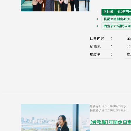
正社員
430万円
長期休暇制度あり（
内定まで2週間以内
仕事内容
金
勤務地
北
年収例
年
最終更新日：2026/04/08(水)
掲載終了日：2026/10/22(木)
【労務職】年間休日