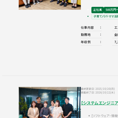
正社員
500万円
子育てパパ・ママ活
仕事内容
エ
勤務地
全
年収例
7
最終更新日：2025/10/20(月)
掲載終了日：2026/10/22(木)
【システムエンジニ
ソフトウェア・情