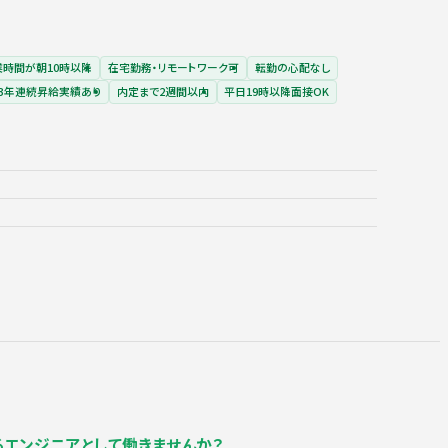
業時間が朝10時以降
在宅勤務・リモートワーク可
転勤の心配なし
3年連続昇給実績あり
内定まで2週間以内
平日19時以降面接OK
進するエンジニアとして働きませんか？