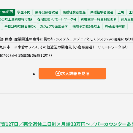
〜700万円
学歴不問
業界出身者歓迎
職種経験者優遇
業種経験者優遇
上場
土
5日以上連続取得可能）
在宅勤務・リモートワーク可
資格取得一時金制度あり
育児支
平日19時以降面接OK
カジュアル面談受付
採用予定数5名以上
Web面接可能
融・医療・産業関連の案件に携わり、システムエンジニアとしてシステムの開発に取り
九州市 ※小倉オフィス、その他近辺の顧客先（小倉駅周辺） リモートワークあり
収700万円（35歳SE（経験12年））
求人詳細を見る
実質127日／完全週休二日制×月給33万円～／バーカウンターあ