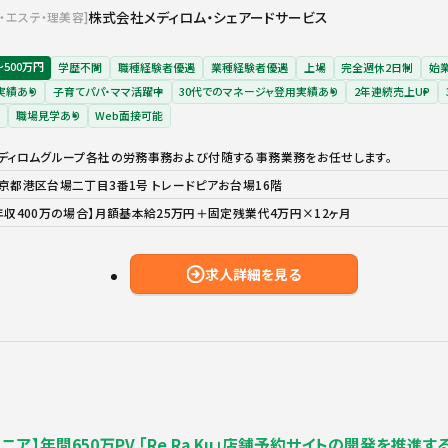
株式会社メディロム・シェアードサービス
・エステ・理美容
〜500万円
学歴不問
職種経験者優遇
業種経験者優遇
上場
完全週休2日制
始
実績あり
子育てパパ・ママ活躍中
30代でのマネージャ登用実績あり
2年連続売上UP
職場見学あり
Web面接可能
ディロムグループ各社の労務事務および付随する事務業務をお任せします。
京都港区台場二丁目3番1号 トレードピアお台場16階
年収400万の場合】月額基本給25万円＋固定残業代4万円×12ヶ月
求人詳細を見る
ニア】年間650万PV 「Re.Ra.Ku」店舗予約サイトの開発を推