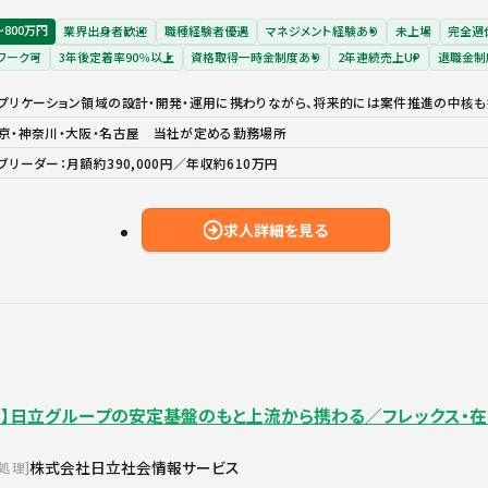
〜800万円
業界出身者歓迎
職種経験者優遇
マネジメント経験あり
未上場
完全週
ワーク可
3年後定着率90％以上
資格取得一時金制度あり
2年連続売上UP
退職金制
プリケーション領域の設計・開発・運用に携わりながら、将来的には案件推進の中核も
京・神奈川・大阪・名古屋 当社が定める勤務場所
ブリーダー：月額約390,000円／年収約610万円
求人詳細を見る
ア】日立グループの安定基盤のもと上流から携わる／フレックス・
株式会社日立社会情報サービス
報処理