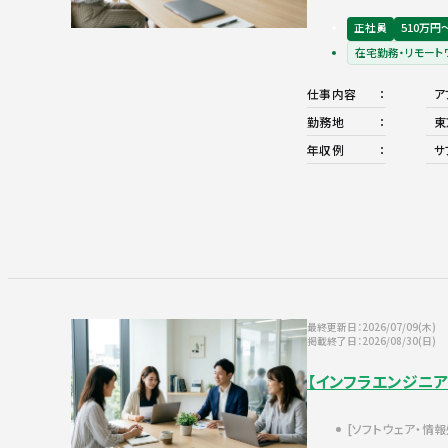
正社員
510万円
在宅勤務・リモート
仕事内容
ア
勤務地
東
年収例
サ
最終更新日：2026/07/09(木)
掲載終了日：2026/08/30(日)
【インフラエンジニ
ソフトウェア・情