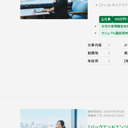
フィットネスクラブ
正社員
400万円
女性の管理職登用
カジュアル面談受付
仕事内容
メ
勤務地
東
年収例
【
最終更新日：2026/04/08(水)
掲載終了日：2026/10/22(木)
【バックエンドエンジ