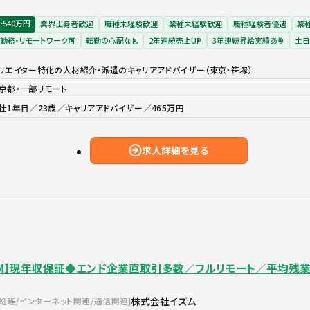
〜540万円
業界出身者歓迎
職種未経験歓迎
業種未経験歓迎
職種経験者優遇
業
勤務・リモートワーク可
転勤の心配なし
2年連続売上UP
3年連続昇給実績あり
土日
リエイター特化の人材紹介・派遣のキャリアアドバイザー（東京・笹塚）
京都・一部リモート
社1年目／23歳／キャリアアドバイザー／465万円
求人詳細を見る
L/PM】現年収保証◆エンド企業直取引多数／フルリモート／平均残
株式会社イズム
報処理
インターネット関連
通信関連