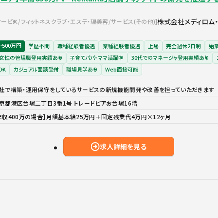
株式会社メディロム
サービス
フィットネスクラブ・エステ・理美容
サービス(その他)
〜500万円
学歴不問
職種経験者優遇
業種経験者優遇
上場
完全週休2日制
始
女性の管理職登用実績あり
子育てパパ・ママ活躍中
30代でのマネージャ登用実績あり
OK
カジュアル面談受付
職場見学あり
Web面接可能
社で構築・運用保守をしているサービスの新規機能間発や改善を担っていただきます
京都港区台場二丁目3番1号 トレードピアお台場16階
年収400万の場合】月額基本給25万円＋固定残業代4万円×12ヶ月
求人詳細を見る