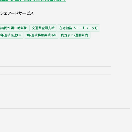
・シェアードサービス
業時間が朝10時以降
交通費全額支給
在宅勤務・リモートワーク可
2年連続売上UP
3年連続昇給実績あり
内定まで2週間以内