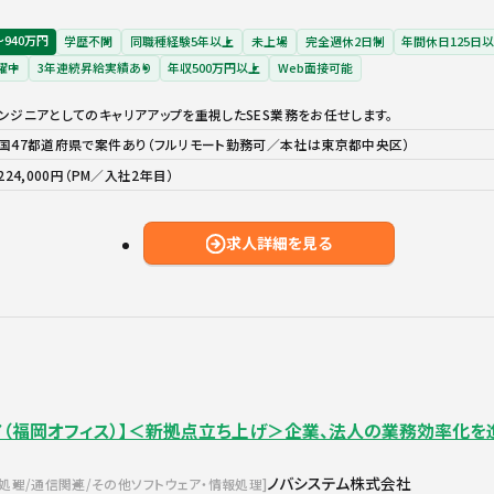
〜940万円
学歴不問
同職種経験5年以上
未上場
完全週休2日制
年間休日125日
躍中
3年連続昇給実績あり
年収500万円以上
Web面接可能
ンジニアとしてのキャリアアップを重視したSES業務をお任せします。
国47都道府県で案件あり（フルリモート勤務可／本社は東京都中央区）
,224,000円（PM／入社2年目）
求人詳細を見る
ア（福岡オフィス）】＜新拠点立ち上げ＞企業、法人の業務効率化
ノバシステム株式会社
報処理
通信関連
その他ソフトウェア・情報処理