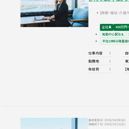
医療・福祉・介護
正社員
400万円
転勤の心配なし
平日19時以降面接
仕事内容
自
勤務地
東
年収例
【
最終更新日：2026/04/08(水)
掲載終了日：2026/10/22(木)