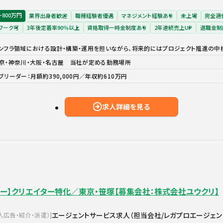
〜800万円
業界出身者歓迎
職種経験者優遇
マネジメント経験あり
未上場
完全週
ワーク可
3年後定着率90％以上
資格取得一時金制度あり
2年連続売上UP
退職金制
ンフラ領域における設計・構築・運用を担いながら、将来的にはプロジェクト推進の中
京・神奈川・大阪・名古屋 当社が定める勤務場所
ブリーダー：月額約390,000円／年収約610万円
求人詳細を見る
ザー】クリエイター特化／東京・笹塚【募集会社：株式会社ユウクリ】
エージェントサービス求人（担当会社/レガプロエージェン
人広告・紹介・派遣）