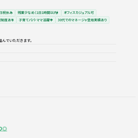
日祝休み
残業少なめ（1日1時間以内）
オフィスカジュアル可
援制度あり
子育てパパ・ママ活躍中
30代でのマネージャ登用実績あり
組んでいただきます。
り◎