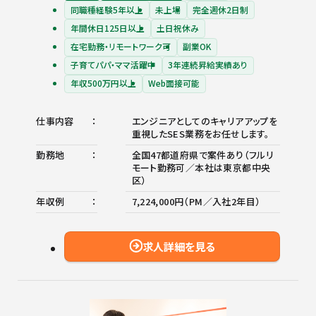
同職種経験5年以上
未上場
完全週休2日制
年間休日125日以上
土日祝休み
在宅勤務・リモートワーク可
副業OK
子育てパパ・ママ活躍中
3年連続昇給実績あり
年収500万円以上
Web面接可能
仕事内容
エンジニアとしてのキャリアアップを
重視したSES業務をお任せします。
勤務地
全国47都道府県で案件あり（フルリ
モート勤務可／本社は東京都中央
区）
年収例
7,224,000円（PM／入社2年目）
求人詳細を見る