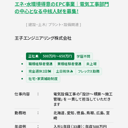
エネ・水環境得意のEPC事業｜電気工事部門
の中心となる中核人財を募集！
建設・土木
プラント・設備関連
王子エンジニアリング株式会社
正社員
500万円〜650万円
学歴不問
職種経験者優遇
業種経験者優遇
未上場
完全週休2日制
土日祝休み
フレックス勤務
社宅・家賃補助制度
仕事内容
電気設備工事の「設計～積算～施工
管理」を 一貫して担当していただき
ます
勤務地
北海道、愛知、徳島、鳥取、広島、宮
崎
年収例
入社1年目（33歳）：年収500万円