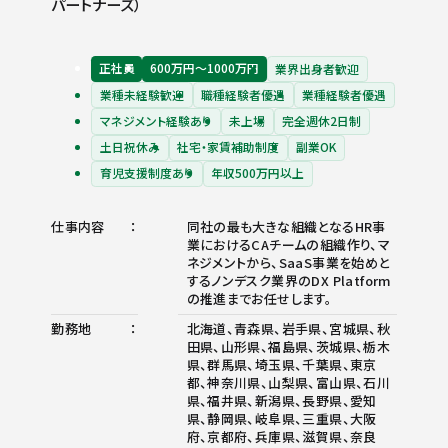
パートナーズ）
正社員
600万円〜1000万円
業界出身者歓迎
業種未経験歓迎
職種経験者優遇
業種経験者優遇
マネジメント経験あり
未上場
完全週休2日制
土日祝休み
社宅・家賃補助制度
副業OK
育児支援制度あり
年収500万円以上
仕事内容
同社の最も大きな組織となるHR事
業におけるCAチームの組織作り、マ
ネジメントから、SaaS事業を始めと
するノンデスク業界のDX Platform
の推進までお任せします。
勤務地
北海道、青森県、岩手県、宮城県、秋
田県、山形県、福島県、茨城県、栃木
県、群馬県、埼玉県、千葉県、東京
都、神奈川県、山梨県、富山県、石川
県、福井県、新潟県、長野県、愛知
県、静岡県、岐阜県、三重県、大阪
府、京都府、兵庫県、滋賀県、奈良