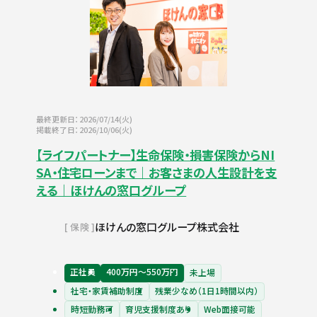
最終更新日：2026/07/14(火)
掲載終了日：2026/10/06(火)
【ライフパートナー】生命保険・損害保険からNI
SA・住宅ローンまで｜お客さまの人生設計を支
える｜ほけんの窓口グループ
ほけんの窓口グループ株式会社
保険
正社員
400万円〜550万円
未上場
社宅・家賃補助制度
残業少なめ（1日1時間以内）
時短勤務可
育児支援制度あり
Web面接可能