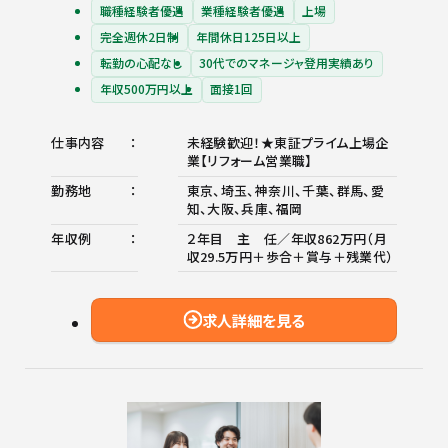
職種経験者優遇
業種経験者優遇
上場
完全週休2日制
年間休日125日以上
転勤の心配なし
30代でのマネージャ登用実績あり
年収500万円以上
面接1回
仕事内容
未経験歓迎！★東証プライム上場企
業【リフォーム営業職】
勤務地
東京、埼玉、神奈川、千葉、群馬、愛
知、大阪、兵庫、福岡
年収例
２年目 主 任／年収862万円（月
収29.5万円＋歩合＋賞与＋残業代）
求人詳細を見る