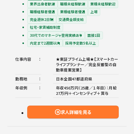
業界出身者歓迎
職種未経験歓迎
業種未経験歓迎
職種経験者優遇
業種経験者優遇
上場
完全週休2日制
交通費全額支給
社宅・家賃補助制度
30代でのマネージャ登用実績あり
面接1回
内定まで2週間以内
採用予定数5名以上
仕事内容
★東証プライム上場★【スマートカー
ライフプランナー／完全反響型の自
動車提案営業】
勤務地
日本全国47都道府県
年収例
年収450万円（25歳／１年目）：月給
27万円＋インセンティブ＋賞与
求人詳細を見る