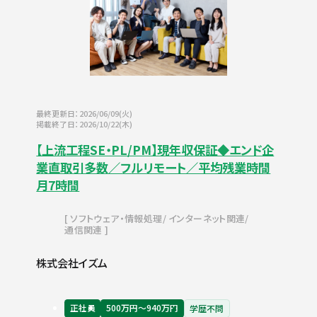
最終更新日：2026/06/09(火)
掲載終了日：2026/10/22(木)
【上流工程SE・PL/PM】現年収保証◆エンド企
業直取引多数／フルリモート／平均残業時間
月7時間
ソフトウェア・情報処理
インターネット関連
通信関連
株式会社イズム
正社員
500万円〜940万円
学歴不問