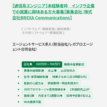
【通信系エンジニア】未経験者枠 インフラ企業
での就業に興味ある方大募集【募集会社：株式
会社BREXA Communications】
ソフトウェア・情報処理
通信関連
その他ソフトウェア・情報処理
エージェントサービス求人（担当会社/レガプロエージ
ェント合同会社）
正社員
300万円〜700万円
職種未経験歓迎
業種未経験歓迎
未上場
土日祝休み
社宅・家賃補助制度
残業少なめ（1日1時間以内）
転勤の心配なし
資格取得一時金制度あり
30代でのマネージャ登用実績あり
2年連続売上UP
面接1回
内定まで2週間以内
採用予定数5名以上
Web面接可能