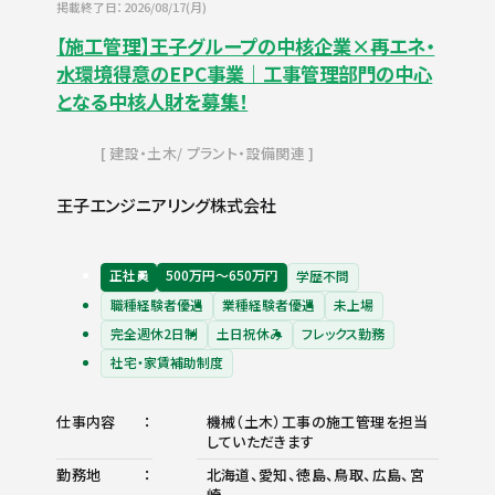
掲載終了日：2026/08/17(月)
【施工管理】王子グループの中核企業×再エネ・
水環境得意のEPC事業｜工事管理部門の中心
となる中核人財を募集！
建設・土木
プラント・設備関連
王子エンジニアリング株式会社
正社員
500万円〜650万円
学歴不問
職種経験者優遇
業種経験者優遇
未上場
完全週休2日制
土日祝休み
フレックス勤務
社宅・家賃補助制度
仕事内容
機械（土木）工事の施工管理を担当
していただきます
勤務地
北海道、愛知、徳島、鳥取、広島、宮
崎