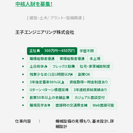
中核人財を募集！
建設・土木
プラント・設備関連
王子エンジニアリング株式会社
正社員
500万円〜650万円
学歴不問
職種経験者優遇
業種経験者優遇
未上場
土日祝休み
フレックス勤務
社宅・家賃補助制度
残業少なめ（1日1時間以内）
副業OK
3年後定着率90％以上
資格取得一時金制度あり
Uターン・Iターン積極採用
3年連続昇給実績あり
創業50年以上の老舗企業
カジュアル面談受付
職場見学あり
面接時の交通費支給
Web面接可能
仕事内容
機械設備の見積もり、基本設計、詳
細設計