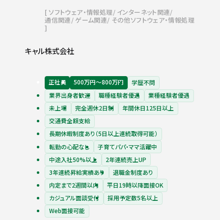
ソフトウェア・情報処理
インターネット関連
通信関連
ゲーム関連
その他ソフトウェア・情報処理
キャル株式会社
正社員
500万円〜800万円
学歴不問
業界出身者歓迎
職種経験者優遇
業種経験者優遇
未上場
完全週休2日制
年間休日125日以上
交通費全額支給
長期休暇制度あり（5日以上連続取得可能）
転勤の心配なし
子育てパパ・ママ活躍中
中途入社50%以上
2年連続売上UP
3年連続昇給実績あり
退職金制度あり
内定まで2週間以内
平日19時以降面接OK
カジュアル面談受付
採用予定数5名以上
Web面接可能