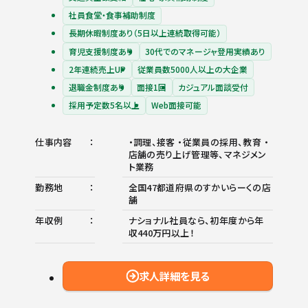
社員食堂・食事補助制度
長期休暇制度あり（5日以上連続取得可能）
育児支援制度あり
30代でのマネージャ登用実績あり
2年連続売上UP
従業員数5000人以上の大企業
退職金制度あり
面接1回
カジュアル面談受付
採用予定数5名以上
Web面接可能
仕事内容
・調理、接客 ・従業員の採用、教育 ・
店舗の売り上げ管理等、マネジメン
ト業務
勤務地
全国47都道府県のすかいらーくの店
舗
年収例
ナショナル社員なら、初年度から年
収440万円以上！
求人詳細を見る