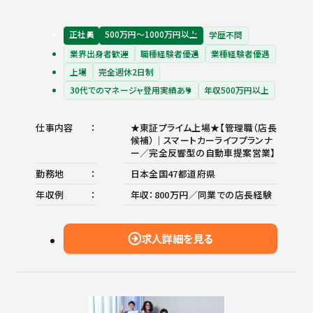
正社員
500万円〜1000万円以上
学歴不問
業界出身者歓迎
職種経験者優遇
業種経験者優遇
上場
完全週休2日制
30代でのマネージャ登用実績あり
年収500万円以上
仕事内容
★東証プライム上場★【管理職（店長
候補）｜スマートカーライフプランナ
ー／完全反響型の自動車提案営業】
勤務地
日本全国47都道府県
年収例
年収：800万円／同業での店長経験
求人詳細を見る