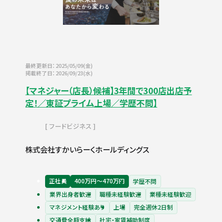
最終更新日：2025/05/09(金)
掲載終了日：2026/09/23(水)
【マネジャー（店長）候補】3年間で300店出店予
定！／東証プライム上場／学歴不問】
フードビジネス
株式会社すかいらーくホールディングス
正社員
400万円〜470万円
学歴不問
業界出身者歓迎
職種未経験歓迎
業種未経験歓迎
マネジメント経験あり
上場
完全週休2日制
交通費全額支給
社宅・家賃補助制度