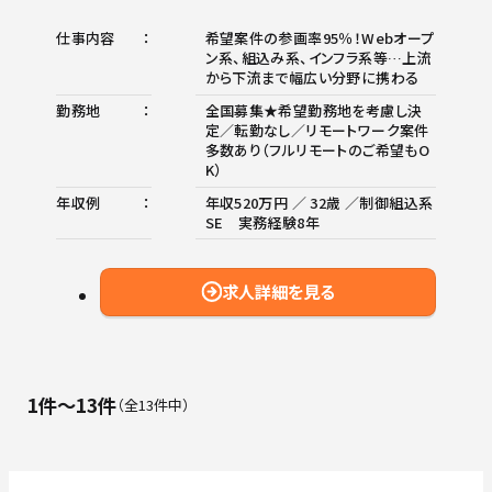
仕事内容
希望案件の参画率95％！Webオープ
ン系、組込み系、インフラ系等…上流
から下流まで幅広い分野に携わる
勤務地
全国募集★希望勤務地を考慮し決
定／転勤なし／リモートワーク案件
多数あり（フルリモートのご希望もO
K）
年収例
年収520万円 ／ 32歳 ／制御組込系
SE 実務経験8年
求人詳細を見る
1件〜13件
全13件中