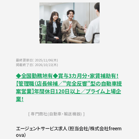
最終更新日：2025/11/06(木)
掲載終了日：2026/10/22(木)
◆全国勤務地有◆賞与3カ月分・家賃補助有！
【管理職（店長候補／"完全反響”型の自動車提
案営業】年間休日120日以上／プライム上場企
業！
専門商社(自動車・輸送機器)
エージェントサービス求人（担当会社/株式会社freem
ova）