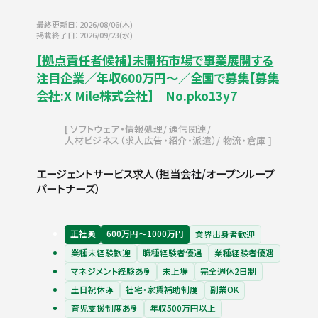
最終更新日：2026/08/06(木)
掲載終了日：2026/09/23(水)
【拠点責任者候補】未開拓市場で事業展開する
注目企業／年収600万円～／全国で募集【募集
会社:X Mile株式会社】 No.pko13y7
ソフトウェア・情報処理
通信関連
人材ビジネス（求人広告・紹介・派遣）
物流・倉庫
エージェントサービス求人（担当会社/オープンループ
パートナーズ）
正社員
600万円〜1000万円
業界出身者歓迎
業種未経験歓迎
職種経験者優遇
業種経験者優遇
マネジメント経験あり
未上場
完全週休2日制
土日祝休み
社宅・家賃補助制度
副業OK
育児支援制度あり
年収500万円以上