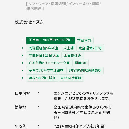
ソフトウェア・情報処理
インターネット関連
通信関連
株式会社イズム
正社員
500万円〜940万円
学歴不問
同職種経験5年以上
未上場
完全週休2日制
年間休日125日以上
土日祝休み
在宅勤務・リモートワーク可
副業OK
子育てパパ・ママ活躍中
3年連続昇給実績あり
年収500万円以上
Web面接可能
仕事内容
エンジニアとしてのキャリアアップを
重視したSES業務をお任せします。
勤務地
全国47都道府県で案件あり（フルリ
モート勤務可／本社は東京都中央
区）
年収例
7,224,000円（PM／入社2年目）