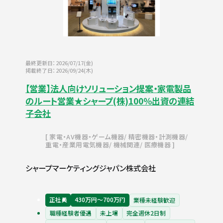
最終更新日：2026/07/17(金)
掲載終了日：2026/09/24(木)
【営業】法人向けソリューション提案・家電製品
のルート営業★シャープ(株)100％出資の連結
子会社
家電・AV機器・ゲーム機器
精密機器・計測機器
重電・産業用電気機器
機械関連
医療機器
シャープマーケティングジャパン株式会社
正社員
430万円〜700万円
業種未経験歓迎
職種経験者優遇
未上場
完全週休2日制