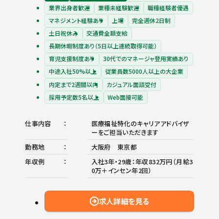
業界出身者歓迎
業種未経験歓迎
職種経験者優遇
マネジメント経験あり
上場
完全週休2日制
土日祝休み
交通費全額支給
長期休暇制度あり（5日以上連続取得可能）
育児支援制度あり
30代でのマネージャ登用実績あり
中途入社50%以上
従業員数5000人以上の大企業
内定まで2週間以内
カジュアル面談受付
採用予定数5名以上
Web面接可能
仕事内容
医療福祉特化のキャリアアドバイザ
ーをご担当いただきます
勤務地
大阪府 東京都
年収例
入社3年・29歳：年収832万円（月給3
0万＋インセン年2回）
求人詳細を見る