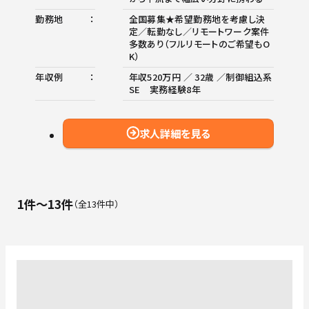
勤務地
全国募集★希望勤務地を考慮し決
定／転勤なし／リモートワーク案件
多数あり（フルリモートのご希望もO
K）
年収例
年収520万円 ／ 32歳 ／制御組込系
SE 実務経験8年
求人詳細を見る
1件〜13件
全13件中