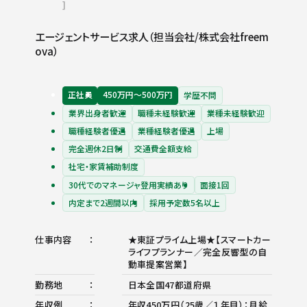
エージェントサービス求人（担当会社/株式会社freem
ova）
正社員
450万円〜500万円
学歴不問
業界出身者歓迎
職種未経験歓迎
業種未経験歓迎
職種経験者優遇
業種経験者優遇
上場
完全週休2日制
交通費全額支給
社宅・家賃補助制度
30代でのマネージャ登用実績あり
面接1回
内定まで2週間以内
採用予定数5名以上
仕事内容
★東証プライム上場★【スマートカー
ライフプランナー／完全反響型の自
動車提案営業】
勤務地
日本全国47都道府県
年収例
年収450万円（25歳／１年目）：月給