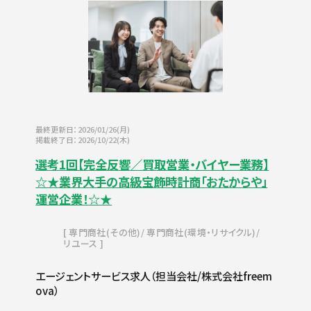
最終更新日：2026/01/26(月)
掲載終了日：2026/10/22(木)
選考1回【完全反響／買取営業・バイヤー業務】
☆★業界大手の高級宝飾時計商「おたからや」
運営企業！☆★
専門商社(その他)
専門商社(環境・リサイクル)
リユース
エージェントサービス求人（担当会社/株式会社freem
ova）