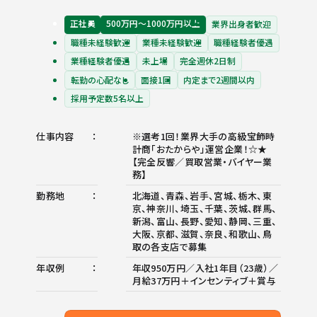
正社員
500万円〜1000万円以上
業界出身者歓迎
職種未経験歓迎
業種未経験歓迎
職種経験者優遇
業種経験者優遇
未上場
完全週休2日制
転勤の心配なし
面接1回
内定まで2週間以内
採用予定数5名以上
仕事内容
※選考1回！業界大手の高級宝飾時
計商「おたからや」運営企業！☆★
【完全反響／買取営業・バイヤー業
務】
勤務地
北海道、青森、岩手、宮城、栃木、東
京、神奈川、埼玉、千葉、茨城、群馬、
新潟、富山、長野、愛知、静岡、三重、
大阪、京都、滋賀、奈良、和歌山、鳥
取の各支店で募集
年収例
年収950万円／入社1年目（23歳）／
月給37万円＋インセンティブ＋賞与