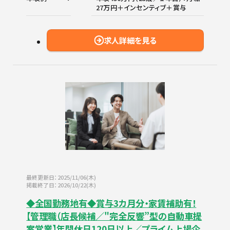
27万円＋インセンティブ＋賞与
求人詳細を見る
最終更新日：2025/11/06(木)
掲載終了日：2026/10/22(木)
◆全国勤務地有◆賞与3カ月分・家賃補助有！
【管理職（店長候補／"完全反響”型の自動車提
案営業】年間休日120日以上／プライム上場企