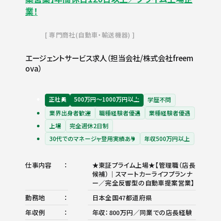
業！
専門商社(自動車・輸送機器)
エージェントサービス求人（担当会社/株式会社freem
ova）
正社員
500万円〜1000万円以上
学歴不問
業界出身者歓迎
職種経験者優遇
業種経験者優遇
上場
完全週休2日制
30代でのマネージャ登用実績あり
年収500万円以上
仕事内容
★東証プライム上場★【管理職（店長
候補）｜スマートカーライフプランナ
ー／完全反響型の自動車提案営業】
勤務地
日本全国47都道府県
年収例
年収：800万円／同業での店長経験