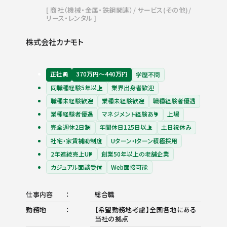
商社（機械・金属・鉄鋼関連）
サービス(その他)
リース・レンタル
株式会社カナモト
正社員
370万円〜440万円
学歴不問
同職種経験5年以上
業界出身者歓迎
職種未経験歓迎
業種未経験歓迎
職種経験者優遇
業種経験者優遇
マネジメント経験あり
上場
完全週休2日制
年間休日125日以上
土日祝休み
社宅・家賃補助制度
Uターン・Iターン積極採用
2年連続売上UP
創業50年以上の老舗企業
カジュアル面談受付
Web面接可能
仕事内容
総合職
勤務地
【希望勤務地考慮】全国各地にある
当社の拠点