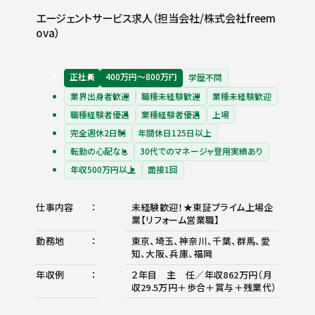
エージェントサービス求人（担当会社/株式会社freem
ova）
正社員
400万円〜800万円
学歴不問
業界出身者歓迎
職種未経験歓迎
業種未経験歓迎
職種経験者優遇
業種経験者優遇
上場
完全週休2日制
年間休日125日以上
転勤の心配なし
30代でのマネージャ登用実績あり
年収500万円以上
面接1回
仕事内容
未経験歓迎！★東証プライム上場企
業【リフォーム営業職】
勤務地
東京、埼玉、神奈川、千葉、群馬、愛
知、大阪、兵庫、福岡
年収例
２年目 主 任／年収862万円（月
収29.5万円＋歩合＋賞与＋残業代）