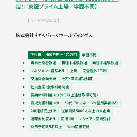
定！／東証プライム上場／学歴不問】
フードビジネス
株式会社すかいらーくホールディングス
正社員
400万円〜470万円
学歴不問
業界出身者歓迎
職種未経験歓迎
業種未経験歓迎
マネジメント経験あり
上場
完全週休2日制
交通費全額支給
社宅・家賃補助制度
社員食堂・食事補助制度
長期休暇制度あり（5日以上連続取得可能）
育児支援制度あり
30代でのマネージャ登用実績あり
2年連続売上UP
従業員数5000人以上の大企業
退職金制度あり
面接1回
カジュアル面談受付
採用予定数5名以上
Web面接可能