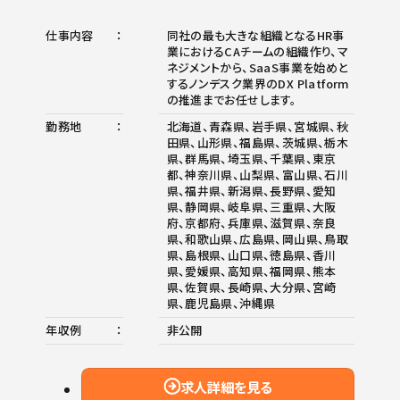
仕事内容
同社の最も大きな組織となるHR事
業におけるCAチームの組織作り、マ
ネジメントから、SaaS事業を始めと
するノンデスク業界のDX Platform
の推進までお任せします。
勤務地
北海道、青森県、岩手県、宮城県、秋
田県、山形県、福島県、茨城県、栃木
県、群馬県、埼玉県、千葉県、東京
都、神奈川県、山梨県、富山県、石川
県、福井県、新潟県、長野県、愛知
県、静岡県、岐阜県、三重県、大阪
府、京都府、兵庫県、滋賀県、奈良
県、和歌山県、広島県、岡山県、鳥取
県、島根県、山口県、徳島県、香川
県、愛媛県、高知県、福岡県、熊本
県、佐賀県、長崎県、大分県、宮崎
県、鹿児島県、沖縄県
年収例
非公開
求人詳細を見る