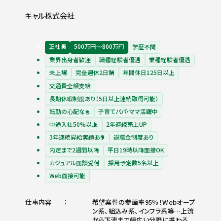
キャル株式会社
正社員
500万円〜800万円
学歴不問
業界出身者歓迎
職種経験者優遇
業種経験者優遇
未上場
完全週休2日制
年間休日125日以上
交通費全額支給
長期休暇制度あり（5日以上連続取得可能）
転勤の心配なし
子育てパパ・ママ活躍中
中途入社50%以上
2年連続売上UP
3年連続昇給実績あり
退職金制度あり
内定まで2週間以内
平日19時以降面接OK
カジュアル面談受付
採用予定数5名以上
Web面接可能
仕事内容
希望案件の参画率95％！Webオープ
ン系、組込み系、インフラ系等…上流
から下流まで幅広い分野に携わる