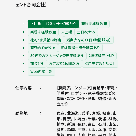
ェント合同会社）
正社員
300万円〜700万円
職種未経験歓迎
業種未経験歓迎
未上場
土日祝休み
社宅・家賃補助制度
残業少なめ（1日1時間以内）
転勤の心配なし
資格取得一時金制度あり
30代でのマネージャ登用実績あり
2年連続売上UP
面接1回
内定まで2週間以内
採用予定数5名以上
Web面接可能
仕事内容
【機電系エンジニア】自動車・家電・
半導体・ロボット・電子機器などの
開発・設計・評価・管理・製造・組み
立て等
勤務地
東京、北海道、岩手、宮城、福島、山
形、神奈川、埼玉、千葉、茨城、群馬、
栃木、新潟、長野、富山、石川、山梨、
愛知、静岡、三重、大阪、兵庫、京都、
滋賀、岡山、広島、徳島、福岡、熊本、