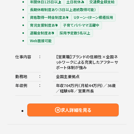
年間休日125日以上
土日祝休み
交通費全額支給
長期休暇制度あり（5日以上連続取得可能）
資格取得一時金制度あり
Uターン・Iターン積極採用
育児支援制度あり
子育てパパ・ママ活躍中
退職金制度あり
採用予定数5名以上
Web面接可能
仕事内容
【営業職】ブランドの信頼性×全国ネ
ットワークによる充実したアフターサ
ポート体制が強み
勤務地
全国主要拠点
年収例
年収704万円（月給44万円）／36歳
／経験6年／営業所長
求人詳細を見る