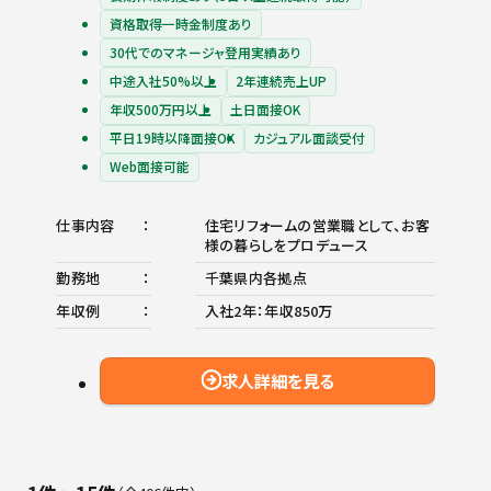
資格取得一時金制度あり
30代でのマネージャ登用実績あり
中途入社50%以上
2年連続売上UP
年収500万円以上
土日面接OK
平日19時以降面接OK
カジュアル面談受付
Web面接可能
仕事内容
住宅リフォームの営業職として、お客
様の暮らしをプロデュース
勤務地
千葉県内各拠点
年収例
入社2年：年収850万
求人詳細を見る