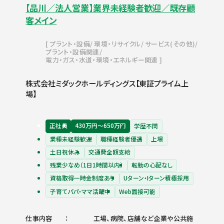
【品川／法人営業】業界未経験者歓迎／既存顧
客メイン
プラント・設備
環境・リサイクル
サービス(その他)
プラント・設備関連
電力・ガス・水道・環境・エネルギー関連
株式会社ミダックホールディングス【東証プライム上
場】
正社員
430万円〜650万円
学歴不問
業種未経験歓迎
職種経験者優遇
上場
土日祝休み
交通費全額支給
残業少なめ（1日1時間以内）
転勤の心配なし
資格取得一時金制度あり
Uターン・Iターン積極採用
子育てパパ・ママ活躍中
Web面接可能
仕事内容
工場、病院、店舗など企業や公共施