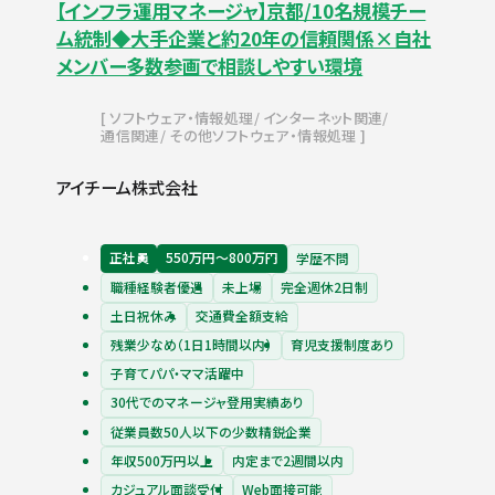
【インフラ運用マネージャ】京都/10名規模チー
ム統制◆大手企業と約20年の信頼関係×自社
メンバー多数参画で相談しやすい環境
ソフトウェア・情報処理
インターネット関連
通信関連
その他ソフトウェア・情報処理
アイチーム株式会社
正社員
550万円〜800万円
学歴不問
職種経験者優遇
未上場
完全週休2日制
土日祝休み
交通費全額支給
残業少なめ（1日1時間以内）
育児支援制度あり
子育てパパ・ママ活躍中
30代でのマネージャ登用実績あり
従業員数50人以下の少数精鋭企業
年収500万円以上
内定まで2週間以内
カジュアル面談受付
Web面接可能