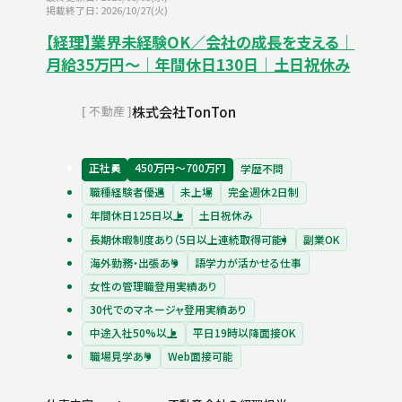
掲載終了日：2026/10/27(火)
【経理】業界未経験OK／会社の成長を支える｜
月給35万円～｜年間休日130日｜土日祝休み
株式会社TonTon
不動産
正社員
450万円〜700万円
学歴不問
職種経験者優遇
未上場
完全週休2日制
年間休日125日以上
土日祝休み
長期休暇制度あり（5日以上連続取得可能）
副業OK
海外勤務・出張あり
語学力が活かせる仕事
女性の管理職登用実績あり
30代でのマネージャ登用実績あり
中途入社50%以上
平日19時以降面接OK
職場見学あり
Web面接可能