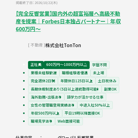
掲載終了日：2026/10/22(木)
【完全反響営業】国内外の超富裕層へ高級不動
産を提案｜Forbes日本独占パートナー｜年収
600万円～
株式会社TonTon
不動産
正社員
600万円〜1000万円以上
学歴不問
業種未経験歓迎
職種経験者優遇
未上場
完全週休2日制
年間休日125日以上
土日祝休み
長期休暇制度あり（5日以上連続取得可能）
副業OK
海外勤務・出張あり
語学力が活かせる仕事
女性の管理職登用実績あり
中途入社50%以上
年収500万円以上
平日19時以降面接OK
職場見学あり
Web面接可能
仕事内容
グローバル反響営業