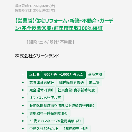
最終更新日：2026/06/05(金)
掲載終了日：2026/10/22(木)
【営業職】住宅リフォーム・新築・不動産・ガーデ
ン/完全反響営業/前年度年収100％保証
建設・土木
設計
不動産
株式会社グリーンランド
正社員
600万円〜1000万円以上
学歴不問
業界出身者歓迎
職種経験者優遇
未上場
完全週休2日制
社員食堂・食事補助制度
オフィスカジュアル可
長期休暇制度あり（5日以上連続取得可能）
資格取得一時金制度あり
30代でのマネージャ登用実績あり
中途入社50%以上
2年連続売上UP