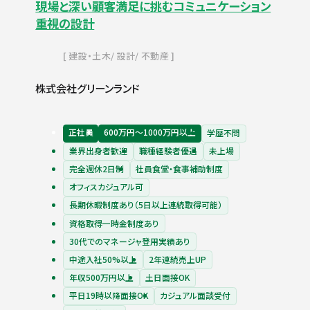
現場と深い顧客満足に挑むコミュニケーション
重視の設計
建設・土木
設計
不動産
株式会社グリーンランド
正社員
600万円〜1000万円以上
学歴不問
業界出身者歓迎
職種経験者優遇
未上場
完全週休2日制
社員食堂・食事補助制度
オフィスカジュアル可
長期休暇制度あり（5日以上連続取得可能）
資格取得一時金制度あり
30代でのマネージャ登用実績あり
中途入社50%以上
2年連続売上UP
年収500万円以上
土日面接OK
平日19時以降面接OK
カジュアル面談受付