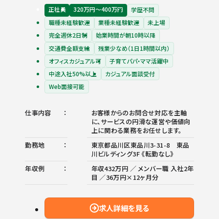
正社員
320万円〜400万円
学歴不問
職種未経験歓迎
業種未経験歓迎
未上場
完全週休2日制
始業時間が朝10時以降
交通費全額支給
残業少なめ（1日1時間以内）
オフィスカジュアル可
子育てパパ・ママ活躍中
中途入社50%以上
カジュアル面談受付
Web面接可能
仕事内容
お客様からのお問合せ対応を主軸
に、サービスの円滑な運営や価値向
上に関わる業務をお任せします。
勤務地
東京都品川区東品川3-31-8 東品
川ビルディング3F 《転勤なし》
年収例
年収432万円 ／ メンバー職 入社2年
目 ／36万円×12ヶ月分
求人詳細を見る