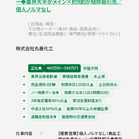
ー◆業界大手がメイン×約9割が既存取引先／
個人ノルマなし
日用品・雑貨
その他メーカー（素材・食品・医薬品他）
商社（生活用品関連）
専門商社(環境・リサイクル)
株式会社丸善化工
正社員
400万円〜500万円
学歴不問
業界出身者歓迎
業種経験者優遇
未上場
完全週休2日制
年間休日125日以上
土日祝休み
ノー残業デーあり
残業少なめ（1日1時間以内）
3年後定着率90％以上
育児支援制度あり
中途入社50%以上
創業50年以上の老舗企業
退職金制度あり
面接時の交通費支給
仕事内容
【提案営業】個人ノルマなし！食品工
場や外食チェーンの課題解決◆既存