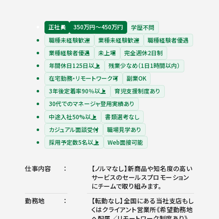
正社員
350万円〜450万円
学歴不問
職種未経験歓迎
業種未経験歓迎
職種経験者優遇
業種経験者優遇
未上場
完全週休2日制
年間休日125日以上
残業少なめ（1日1時間以内）
在宅勤務・リモートワーク可
副業OK
3年後定着率90％以上
育児支援制度あり
30代でのマネージャ登用実績あり
中途入社50%以上
書類選考なし
カジュアル面談受付
職場見学あり
採用予定数5名以上
Web面接可能
仕事内容
【ノルマなし】新商品や知名度の高い
サービスのセールスプロモーション
にチームで取り組みます。
勤務地
【転勤なし】全国にある当社支店もし
くはクライアント営業所《希望勤務地
へ配属／リモートワーク制度あり》