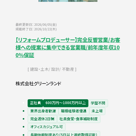
最終更新日：2026/06/05(金)
掲載終了日：2026/10/22(木)
【リフォームプロデューサー】完全反響営業/お客
様への提案に集中できる営業職/前年度年収10
0％保証
建設・土木
設計
不動産
株式会社グリーンランド
正社員
600万円〜1000万円以上
学歴不問
業界出身者歓迎
職種経験者優遇
未上場
完全週休2日制
社員食堂・食事補助制度
オフィスカジュアル可
長期休暇制度あり（5日以上連続取得可能）