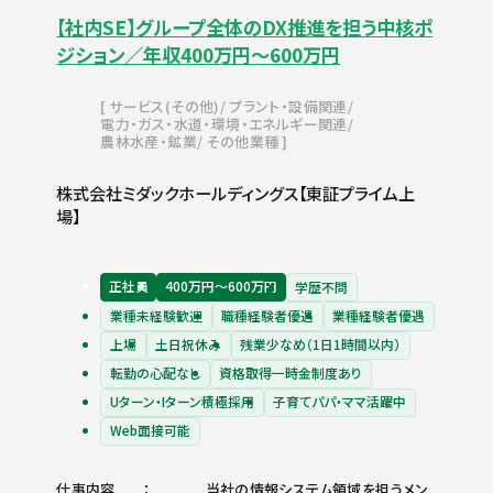
【社内SE】グループ全体のDX推進を担う中核ポ
ジション／年収400万円～600万円
サービス(その他)
プラント・設備関連
電力・ガス・水道・環境・エネルギー関連
農林水産・鉱業
その他業種
株式会社ミダックホールディングス【東証プライム上
場】
正社員
400万円〜600万円
学歴不問
業種未経験歓迎
職種経験者優遇
業種経験者優遇
上場
土日祝休み
残業少なめ（1日1時間以内）
転勤の心配なし
資格取得一時金制度あり
Uターン・Iターン積極採用
子育てパパ・ママ活躍中
Web面接可能
仕事内容
当社の情報システム領域を担うメン