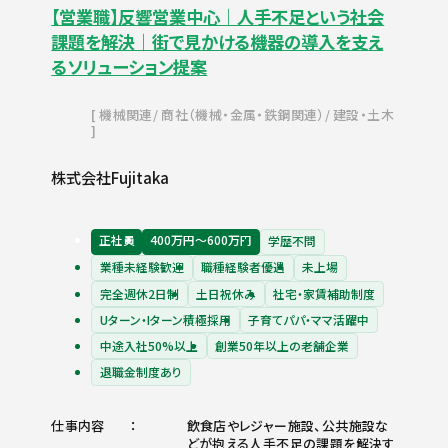
【営業職】反響営業中心｜人手不足という社会
課題を解決｜街で見かける機器の導入を支え
るソリューション提案
機械関連
商社（機械・金属・鉄鋼関連）
建設・土木
株式会社Fujitaka
正社員
400万円〜600万円
学歴不問
業種未経験歓迎
職種経験者優遇
未上場
完全週休2日制
土日祝休み
社宅・家賃補助制度
Uターン・Iターン積極採用
子育てパパ・ママ活躍中
中途入社50%以上
創業50年以上の老舗企業
退職金制度あり
仕事内容
飲食店やレジャー施設、公共施設な
どが抱える人手不足の課題を解決す