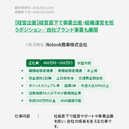
最終更新日：2026/06/11(木)
掲載終了日：2026/10/22(木)
【経営企画】経営直下で事業企画・組織運営を担
うポジション／自社ブランド事業も展開
Nolook商事株式会社
総合商社
正社員
400万円〜500万円
学歴不問
職種経験者優遇
業種経験者優遇
未上場
完全週休2日制
土日祝休み
交通費全額支給
オフィスカジュアル可
副業OK
中途入社50%以上
従業員数50人以下の少数精鋭企業
年収500万円以上
Web面接可能
仕事内容
社長直下で経営サポートや事業企画
を担い、会社の成長を支える仕事で
す。