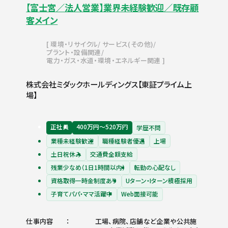
【富士宮／法人営業】業界未経験歓迎／既存顧
客メイン
環境・リサイクル
サービス(その他)
プラント・設備関連
電力・ガス・水道・環境・エネルギー関連
株式会社ミダックホールディングス【東証プライム上
場】
正社員
400万円〜520万円
学歴不問
業種未経験歓迎
職種経験者優遇
上場
土日祝休み
交通費全額支給
残業少なめ（1日1時間以内）
転勤の心配なし
資格取得一時金制度あり
Uターン・Iターン積極採用
子育てパパ・ママ活躍中
Web面接可能
仕事内容
工場、病院、店舗など企業や公共施