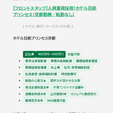
【フロントスタッフ】人柄重視採用！ホテル日航
プリンセス（京都勤務／転勤なし）
ホテル・旅行
サービス(その他)
ホテル日航プリンセス京都
正社員
400万円〜500万円
学歴不問
業界出身者歓迎
業種未経験歓迎
職種経験者優遇
業種経験者優遇
未上場
社宅・家賃補助制度
社員食堂・食事補助制度
時短勤務可
転勤の心配なし
語学力が活かせる仕事
育児支援制度あり
子育てパパ・ママ活躍中
退職金制度あり
土日面接OK
カジュアル面談受付
職場見学あり
Web面接可能