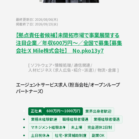
最終更新日：2026/08/06(木)
掲載終了日：2026/09/23(水)
【拠点責任者候補】未開拓市場で事業展開する
注目企業／年収600万円～／全国で募集【募集
会社:X Mile株式会社】 No.pko13y7
ソフトウェア・情報処理
通信関連
人材ビジネス（求人広告・紹介・派遣）
物流・倉庫
エージェントサービス求人（担当会社/オープンループ
パートナーズ）
正社員
600万円〜1000万円
業界出身者歓迎
業種未経験歓迎
職種経験者優遇
業種経験者優遇
マネジメント経験あり
未上場
完全週休2日制
土日祝休み
社宅・家賃補助制度
副業OK