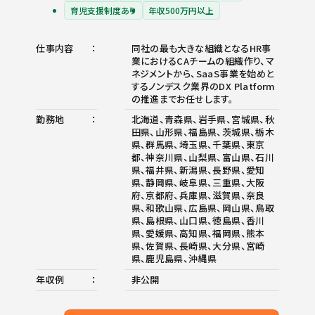
育児支援制度あり
年収500万円以上
仕事内容
同社の最も大きな組織となるHR事
業におけるCAチームの組織作り、マ
ネジメントから、SaaS事業を始めと
するノンデスク業界のDX Platform
の推進までお任せします。
勤務地
北海道、青森県、岩手県、宮城県、秋
田県、山形県、福島県、茨城県、栃木
県、群馬県、埼玉県、千葉県、東京
都、神奈川県、山梨県、富山県、石川
県、福井県、新潟県、長野県、愛知
県、静岡県、岐阜県、三重県、大阪
府、京都府、兵庫県、滋賀県、奈良
県、和歌山県、広島県、岡山県、鳥取
県、島根県、山口県、徳島県、香川
県、愛媛県、高知県、福岡県、熊本
県、佐賀県、長崎県、大分県、宮崎
県、鹿児島県、沖縄県
年収例
非公開