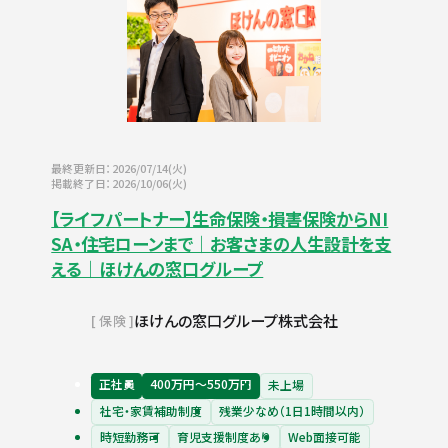
最終更新日：2026/07/14(火)
掲載終了日：2026/10/06(火)
【ライフパートナー】生命保険・損害保険からNI
SA・住宅ローンまで｜お客さまの人生設計を支
える｜ほけんの窓口グループ
ほけんの窓口グループ株式会社
保険
正社員
400万円〜550万円
未上場
社宅・家賃補助制度
残業少なめ（1日1時間以内）
時短勤務可
育児支援制度あり
Web面接可能