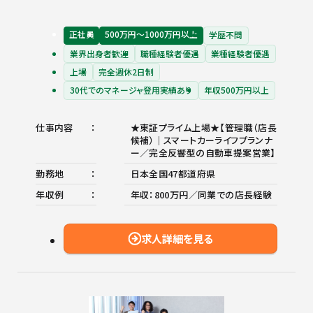
正社員
500万円〜1000万円以上
学歴不問
業界出身者歓迎
職種経験者優遇
業種経験者優遇
上場
完全週休2日制
30代でのマネージャ登用実績あり
年収500万円以上
仕事内容
★東証プライム上場★【管理職（店長
候補）｜スマートカーライフプランナ
ー／完全反響型の自動車提案営業】
勤務地
日本全国47都道府県
年収例
年収：800万円／同業での店長経験
求人詳細を見る