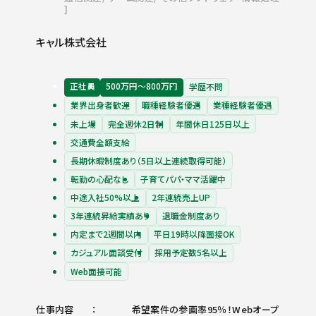
キャル株式会社
正社員
500万円〜800万円
学歴不問
業界出身者歓迎
職種経験者優遇
業種経験者優遇
未上場
完全週休2日制
年間休日125日以上
交通費全額支給
長期休暇制度あり（5日以上連続取得可能）
転勤の心配なし
子育てパパ・ママ活躍中
中途入社50%以上
2年連続売上UP
3年連続昇給実績あり
退職金制度あり
内定まで2週間以内
平日19時以降面接OK
カジュアル面談受付
採用予定数5名以上
Web面接可能
仕事内容
希望案件の参画率95％！Webオープ