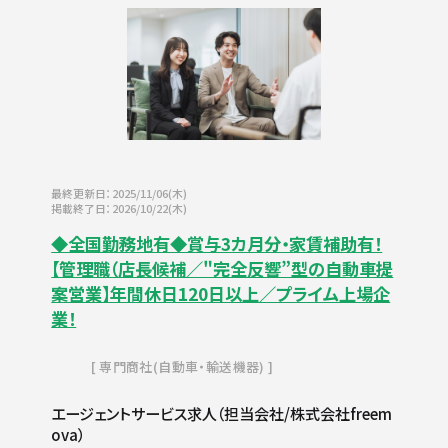
最終更新日：2025/11/06(木)
掲載終了日：2026/10/22(木)
◆全国勤務地有◆賞与3カ月分・家賃補助有！
【管理職（店長候補／"完全反響”型の自動車提
案営業】年間休日120日以上／プライム上場企
業！
専門商社(自動車・輸送機器)
エージェントサービス求人（担当会社/株式会社freem
ova）