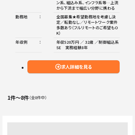
ン系、組込み系、インフラ系等…上流
から下流まで幅広い分野に携わる
勤務地
全国募集★希望勤務地を考慮し決
定／転勤なし／リモートワーク案件
多数あり（フルリモートのご希望もO
K）
年収例
年収520万円 ／ 32歳 ／制御組込系
SE 実務経験8年
求人詳細を見る
1件〜8件
全8件中