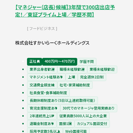
【マネジャー（店長）候補】3年間で300店出店予
定！／東証プライム上場／学歴不問】
フードビジネス
株式会社すかいらーくホールディングス
正社員
400万円〜470万円
学歴不問
業界出身者歓迎
職種未経験歓迎
業種未経験歓迎
マネジメント経験あり
上場
完全週休2日制
交通費全額支給
社宅・家賃補助制度
社員食堂・食事補助制度
長期休暇制度あり（5日以上連続取得可能）
育児支援制度あり
30代でのマネージャ登用実績あり
2年連続売上UP
従業員数5000人以上の大企業
退職金制度あり
面接1回
カジュアル面談受付
採用予定数5名以上
Web面接可能