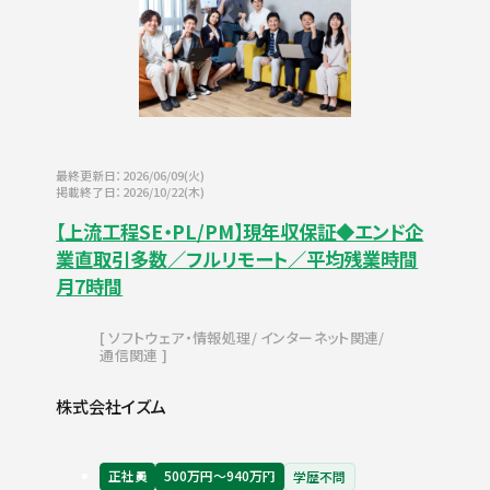
最終更新日：2026/06/09(火)
掲載終了日：2026/10/22(木)
【上流工程SE・PL/PM】現年収保証◆エンド企
業直取引多数／フルリモート／平均残業時間
月7時間
ソフトウェア・情報処理
インターネット関連
通信関連
株式会社イズム
正社員
500万円〜940万円
学歴不問