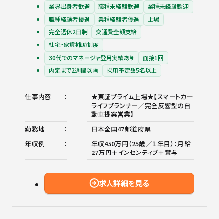
業界出身者歓迎
職種未経験歓迎
業種未経験歓迎
職種経験者優遇
業種経験者優遇
上場
完全週休2日制
交通費全額支給
社宅・家賃補助制度
30代でのマネージャ登用実績あり
面接1回
内定まで2週間以内
採用予定数5名以上
仕事内容
★東証プライム上場★【スマートカー
ライフプランナー／完全反響型の自
動車提案営業】
勤務地
日本全国47都道府県
年収例
年収450万円（25歳／１年目）：月給
27万円＋インセンティブ＋賞与
求人詳細を見る