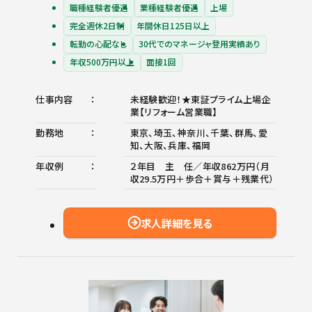
職種経験者優遇
業種経験者優遇
上場
完全週休2日制
年間休日125日以上
転勤の心配なし
30代でのマネージャ登用実績あり
年収500万円以上
面接1回
仕事内容
未経験歓迎！★東証プライム上場企
業【リフォーム営業職】
勤務地
東京、埼玉、神奈川、千葉、群馬、愛
知、大阪、兵庫、福岡
年収例
２年目 主 任／年収862万円（月
収29.5万円＋歩合＋賞与＋残業代）
求人詳細を見る