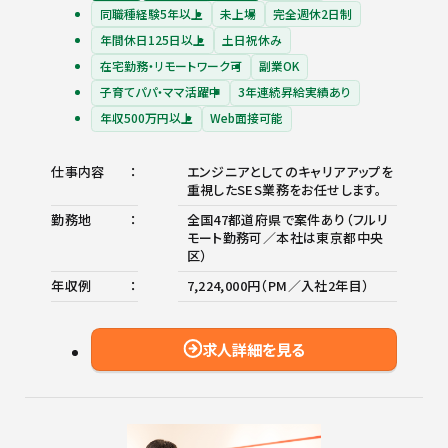
同職種経験5年以上
未上場
完全週休2日制
年間休日125日以上
土日祝休み
在宅勤務・リモートワーク可
副業OK
子育てパパ・ママ活躍中
3年連続昇給実績あり
年収500万円以上
Web面接可能
仕事内容
エンジニアとしてのキャリアアップを
重視したSES業務をお任せします。
勤務地
全国47都道府県で案件あり（フルリ
モート勤務可／本社は東京都中央
区）
年収例
7,224,000円（PM／入社2年目）
求人詳細を見る