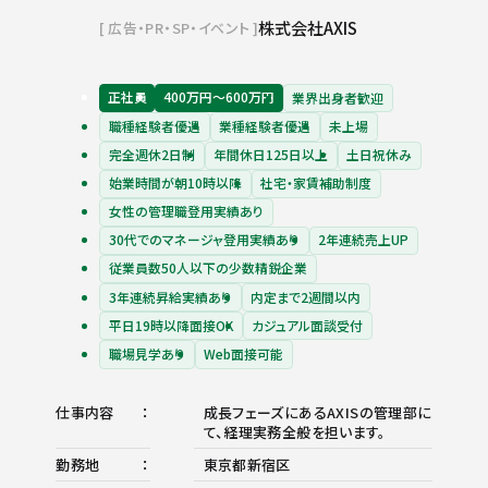
株式会社AXIS
広告・PR・SP・イベント
正社員
400万円〜600万円
業界出身者歓迎
職種経験者優遇
業種経験者優遇
未上場
完全週休2日制
年間休日125日以上
土日祝休み
始業時間が朝10時以降
社宅・家賃補助制度
女性の管理職登用実績あり
30代でのマネージャ登用実績あり
2年連続売上UP
従業員数50人以下の少数精鋭企業
3年連続昇給実績あり
内定まで2週間以内
平日19時以降面接OK
カジュアル面談受付
職場見学あり
Web面接可能
仕事内容
成長フェーズにあるAXISの管理部に
て、経理実務全般を担います。
勤務地
東京都新宿区