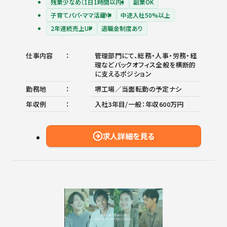
残業少なめ（1日1時間以内）
副業OK
子育てパパ・ママ活躍中
中途入社50%以上
2年連続売上UP
退職金制度あり
仕事内容
管理部門にて、総務・人事・労務・経
理などバックオフィス全般を横断的
に支えるポジション
勤務地
堺工場／当面転勤の予定ナシ
年収例
入社3年目/一般：年収600万円
求人詳細を見る