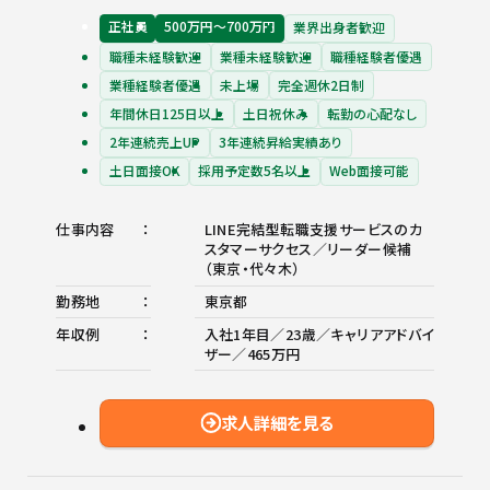
正社員
500万円〜700万円
業界出身者歓迎
職種未経験歓迎
業種未経験歓迎
職種経験者優遇
業種経験者優遇
未上場
完全週休2日制
年間休日125日以上
土日祝休み
転勤の心配なし
2年連続売上UP
3年連続昇給実績あり
土日面接OK
採用予定数5名以上
Web面接可能
仕事内容
LINE完結型転職支援サービスのカ
スタマーサクセス／リーダー候補
（東京・代々木）
勤務地
東京都
年収例
入社1年目／23歳／キャリアアドバイ
ザー／465万円
求人詳細を見る