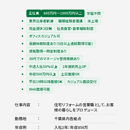
正社員
600万円〜1000万円以上
学歴不問
業界出身者歓迎
職種経験者優遇
未上場
完全週休2日制
社員食堂・食事補助制度
オフィスカジュアル可
長期休暇制度あり（5日以上連続取得可能）
資格取得一時金制度あり
30代でのマネージャ登用実績あり
中途入社50%以上
2年連続売上UP
年収500万円以上
土日面接OK
平日19時以降面接OK
カジュアル面談受付
Web面接可能
仕事内容
住宅リフォームの営業職として、お客
様の暮らしをプロデュース
勤務地
千葉県内各拠点
年収例
入社2年：年収850万