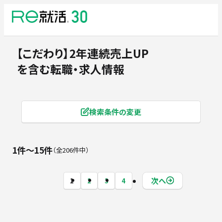
【こだわり】2年連続売上UP
を含む転職・求人情報
検索条件の変更
1件〜15件
全206件中
次へ
1
2
3
4