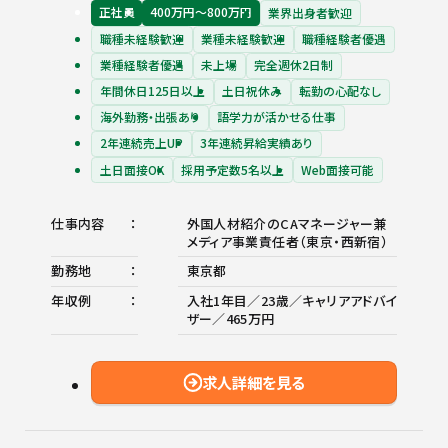
正社員
400万円〜800万円
業界出身者歓迎
職種未経験歓迎
業種未経験歓迎
職種経験者優遇
業種経験者優遇
未上場
完全週休2日制
年間休日125日以上
土日祝休み
転勤の心配なし
海外勤務・出張あり
語学力が活かせる仕事
2年連続売上UP
3年連続昇給実績あり
土日面接OK
採用予定数5名以上
Web面接可能
仕事内容
外国人材紹介のCAマネージャー兼
メディア事業責任者（東京・西新宿）
勤務地
東京都
年収例
入社1年目／23歳／キャリアアドバイ
ザー／465万円
求人詳細を見る