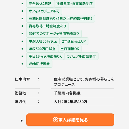
完全週休2日制
社員食堂・食事補助制度
オフィスカジュアル可
長期休暇制度あり（5日以上連続取得可能）
資格取得一時金制度あり
30代でのマネージャ登用実績あり
中途入社50%以上
2年連続売上UP
年収500万円以上
土日面接OK
平日19時以降面接OK
カジュアル面談受付
Web面接可能
仕事内容
住宅営業職として、お客様の暮らしを
プロデュース
勤務地
千葉県内各拠点
年収例
入社2年：年収850万
求人詳細を見る