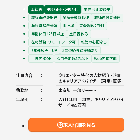
正社員
400万円〜540万円
業界出身者歓迎
職種未経験歓迎
業種未経験歓迎
職種経験者優遇
業種経験者優遇
未上場
完全週休2日制
年間休日125日以上
土日祝休み
在宅勤務・リモートワーク可
転勤の心配なし
2年連続売上UP
3年連続昇給実績あり
土日面接OK
採用予定数5名以上
Web面接可能
仕事内容
クリエイター特化の人材紹介・派遣
のキャリアアドバイザー（東京・笹塚）
勤務地
東京都・一部リモート
年収例
入社1年目／23歳／キャリアアドバイ
ザー／465万円
求人詳細を見る