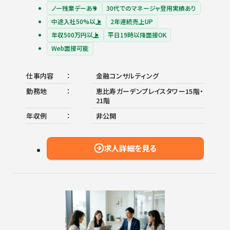
ノー残業デーあり
30代でのマネージャ登用実績あり
中途入社50%以上
2年連続売上UP
年収500万円以上
平日19時以降面接OK
Web面接可能
仕事内容
金融コンサルティング
勤務地
恵比寿ガーデンプレイスタワー15階・
21階
年収例
非公開
求人詳細を見る