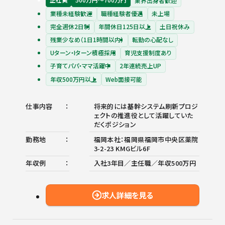
業界出身者歓迎
業種未経験歓迎
職種経験者優遇
未上場
完全週休2日制
年間休日125日以上
土日祝休み
残業少なめ（1日1時間以内）
転勤の心配なし
Uターン・Iターン積極採用
育児支援制度あり
子育てパパ・ママ活躍中
2年連続売上UP
年収500万円以上
Web面接可能
仕事内容
将来的には基幹システム刷新プロジ
ェクトの推進役として活躍していた
だくポジション
勤務地
福岡本社：福岡県福岡市中央区薬院
3-2-23 KMGビル6F
年収例
入社3年目／主任職／年収500万円
求人詳細を見る