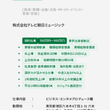
放送・新聞・出版
広告・PR・SP・イベント
音楽・芸能
株式会社テレビ朝日ミュージック
契約社員
500万円〜900万円
業界出身者歓迎
業種未経験歓迎
職種経験者優遇
業種経験者優遇
未上場
完全週休2日制
年間休日125日以上
土日祝休み
始業時間が朝10時以降
社員食堂・食事補助制度
海外勤務・出張あり
語学力が活かせる仕事
中途入社50%以上
2年連続売上UP
創業50年以上の老舗企業
平日19時以降面接OK
カジュアル面談受付
仕事内容
ビジネス・エンタメプロデュース職
勤務地
東京都港区六本木6丁目2-31 六本