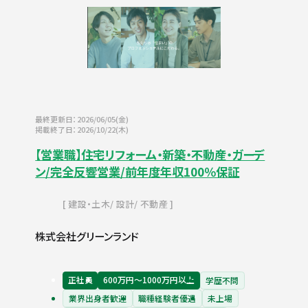
最終更新日：2026/06/05(金)
掲載終了日：2026/10/22(木)
【営業職】住宅リフォーム・新築・不動産・ガーデ
ン/完全反響営業/前年度年収100％保証
建設・土木
設計
不動産
株式会社グリーンランド
正社員
600万円〜1000万円以上
学歴不問
業界出身者歓迎
職種経験者優遇
未上場