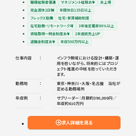
職種経験者優遇
マネジメント経験あり
未上場
完全週休2日制
年間休日125日以上
フレックス勤務
社宅・家賃補助制度
在宅勤務・リモートワーク可
3年後定着率90％以上
資格取得一時金制度あり
2年連続売上UP
退職金制度あり
年収500万円以上
仕事内容
インフラ領域における設計・構築・運
用を担いながら、将来的にはプロジ
ェクト推進の中核を担っていただき
ます。
勤務地
東京・神奈川・大阪・名古屋 当社が
定める勤務場所
年収例
サブリーダー：月額約390,000円／
年収約610万円
求人詳細を見る