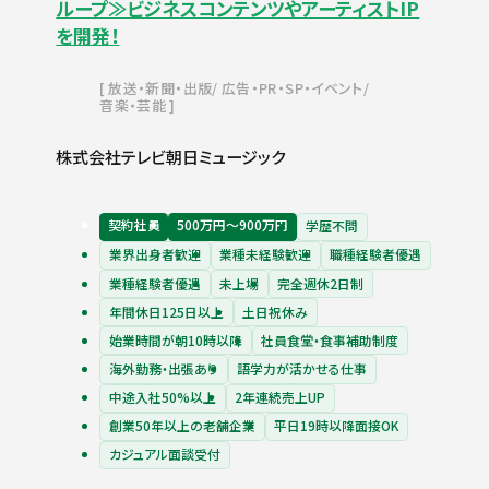
ループ≫ビジネスコンテンツやアーティストIP
を開発！
放送・新聞・出版
広告・PR・SP・イベント
音楽・芸能
株式会社テレビ朝日ミュージック
契約社員
500万円〜900万円
学歴不問
業界出身者歓迎
業種未経験歓迎
職種経験者優遇
業種経験者優遇
未上場
完全週休2日制
年間休日125日以上
土日祝休み
始業時間が朝10時以降
社員食堂・食事補助制度
海外勤務・出張あり
語学力が活かせる仕事
中途入社50%以上
2年連続売上UP
創業50年以上の老舗企業
平日19時以降面接OK
カジュアル面談受付