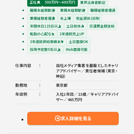
正社員
500万円〜600万円
業界出身者歓迎
職種未経験歓迎
業種未経験歓迎
職種経験者優遇
業種経験者優遇
未上場
完全週休2日制
年間休日125日以上
土日祝休み
交通費全額支給
転勤の心配なし
2年連続売上UP
3年連続昇給実績あり
土日面接OK
採用予定数5名以上
Web面接可能
仕事内容
自社メディア集客を基盤としたキャリ
アアドバイザー／責任者候補（東京・
神田）
勤務地
東京都
年収例
入社1年目／23歳／キャリアアドバイ
ザー／465万円
求人詳細を見る