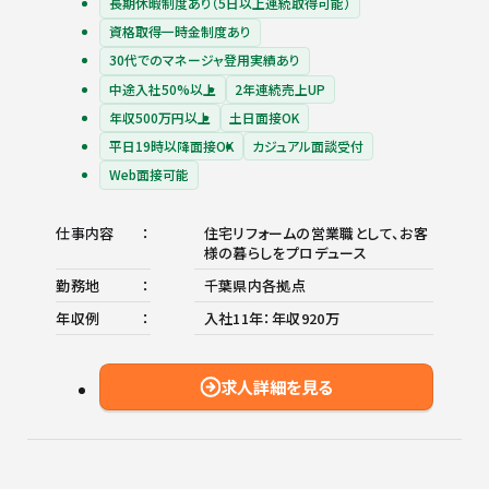
長期休暇制度あり（5日以上連続取得可能）
資格取得一時金制度あり
30代でのマネージャ登用実績あり
中途入社50%以上
2年連続売上UP
年収500万円以上
土日面接OK
平日19時以降面接OK
カジュアル面談受付
Web面接可能
仕事内容
住宅リフォームの営業職として、お客
様の暮らしをプロデュース
勤務地
千葉県内各拠点
年収例
入社11年：年収920万
求人詳細を見る