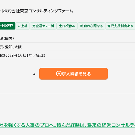
株式会社東京コンサルティングファーム
ト
〜440万円
未上場
完全週休2日制
土日祝休み
転勤の心配なし
育児支援制度あり
理（国内）
京、愛知、大阪
収360万円（入社1年／経理）
求人詳細を見る
ら会社を強くする人事のプロへ。積んだ経験は、将来の経営コンサルテ