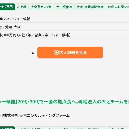
〜440万円
未上場
完全週休2日制
土日祝休み
社宅・家賃補助制度
転勤の心配な
業マネージャー候補
京、愛知、大阪
収360万円（入社1年／営業マネージャー候補）
求人詳細を見る
ー候補】20代・30代で一国の拠点長へ。現地法人のPLとチーム
株式会社東京コンサルティングファーム
ト