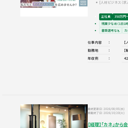
人材ビジネス（求
正社員
350万円
残業少なめ（1日1
書類選考なし
カ
仕事内容
【
勤務地
【
年収例
4
最終更新日：2026/08/05(水)
掲載終了日：2026/10/20(火)
【経理】「カネ」か