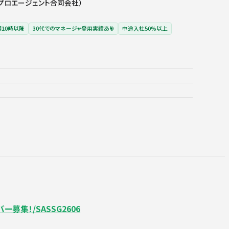
プロエージェント合同会社）
10時以降
30代でのマネージャ登用実績あり
中途入社50%以上
集！/SASSG2606