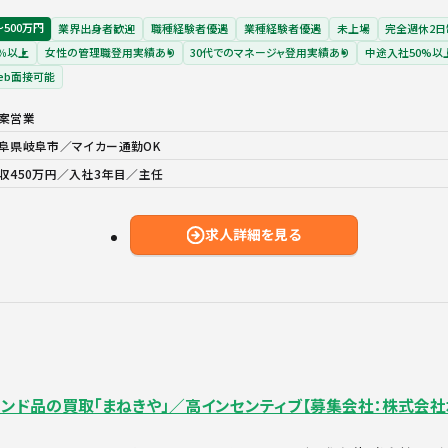
〜500万円
業界出身者歓迎
職種経験者優遇
業種経験者優遇
未上場
完全週休2日
％以上
女性の管理職登用実績あり
30代でのマネージャ登用実績あり
中途入社50%以
eb面接可能
案営業
阜県岐阜市／マイカー通勤OK
収450万円／入社3年目／主任
求人詳細を見る
ランド品の買取「まねきや」／高インセンティブ【募集会社：株式会社