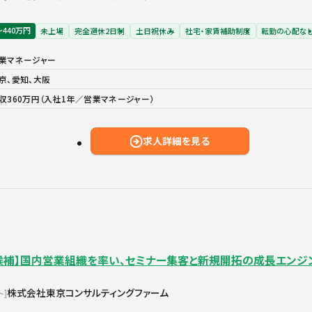
〜440万円
未上場
完全週休2日制
土日祝休み
社宅・家賃補助制度
転勤の心配な
業マネージャー
京、愛知、大阪
収360万円（入社1年／営業マネージャー）
求人詳細を見る
候補】国内営業組織を率い、セミナー集客と新規開拓の成長エンジ
株式会社東京コンサルティングファーム
ト