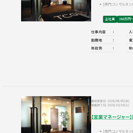
専門コンサルタン
正社員
360万円
仕事内容
人
勤務地
東
年収例
年
最終更新日：2026/08/05(水)
掲載終了日：2026/10/20(火)
【営業マネージャー
専門コンサルタン