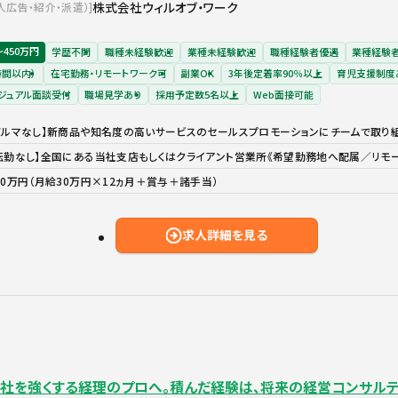
株式会社ウィルオブ・ワーク
人広告・紹介・派遣）
〜450万円
学歴不問
職種未経験歓迎
業種未経験歓迎
職種経験者優遇
業種経験
時間以内）
在宅勤務・リモートワーク可
副業OK
3年後定着率90％以上
育児支援制度
ジュアル面談受付
職場見学あり
採用予定数5名以上
Web面接可能
ノルマなし】新商品や知名度の高いサービスのセールスプロモーションにチームで取り組
転勤なし】全国にある当社支店もしくはクライアント営業所《希望勤務地へ配属／リモ
20万円（月給30万円×12ヵ月＋賞与＋諸手当）
求人詳細を見る
ら会社を強くする経理のプロへ。積んだ経験は、将来の経営コンサル