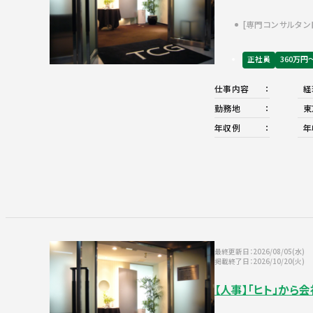
専門コンサルタン
正社員
360万円
仕事内容
経
勤務地
東
年収例
年
最終更新日：2026/08/05(水)
掲載終了日：2026/10/20(火)
【人事】「ヒト」か