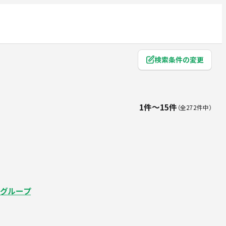
検索条件の変更
1件〜15件
全272件中
場グループ