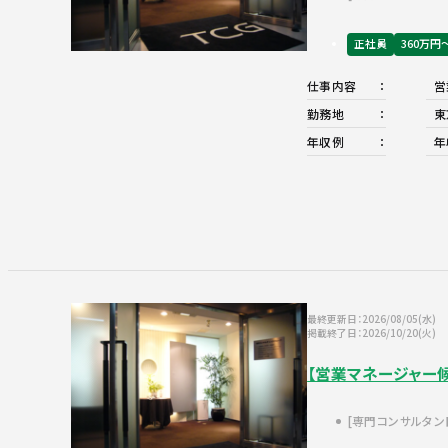
正社員
360万円
仕事内容
営
勤務地
東
年収例
年
最終更新日：2026/08/05(水)
掲載終了日：2026/10/20(火)
【営業マネージャー
専門コンサルタン