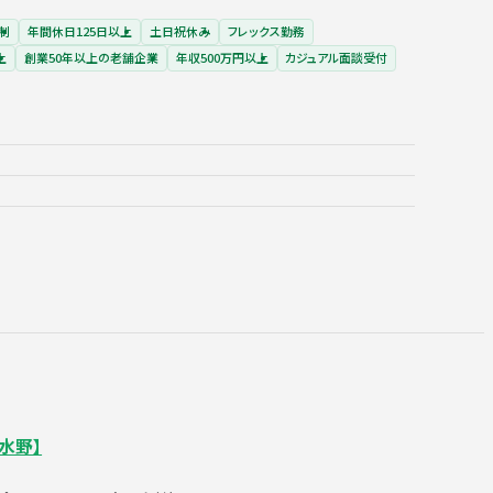
制
年間休日125日以上
土日祝休み
フレックス勤務
上
創業50年以上の老舗企業
年収500万円以上
カジュアル面談受付
水野】