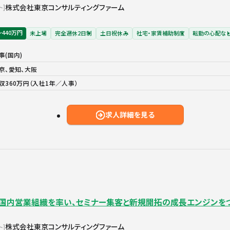
株式会社東京コンサルティングファーム
ト
〜440万円
未上場
完全週休2日制
土日祝休み
社宅・家賃補助制度
転勤の心配な
事(国内)
京、愛知、大阪
収360万円（入社1年／人事）
求人詳細を見る
】国内営業組織を率い、セミナー集客と新規開拓の成長エンジンをつ
株式会社東京コンサルティングファーム
ト