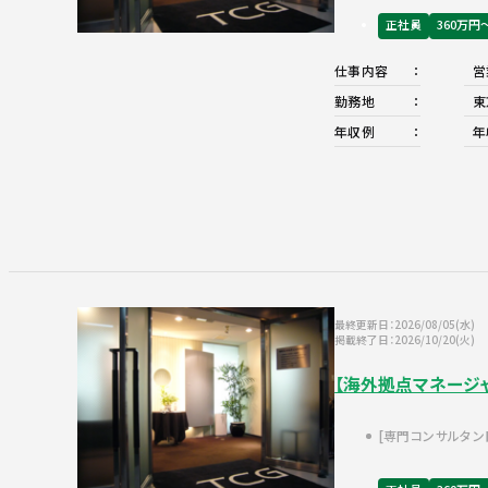
正社員
360万円
仕事内容
営
勤務地
東
年収例
年
最終更新日：2026/08/05(水)
掲載終了日：2026/10/20(火)
【海外拠点マネージャ
専門コンサルタン