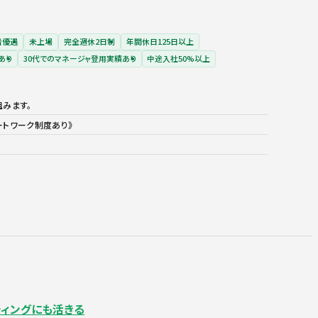
者優遇
未上場
完全週休2日制
年間休日125日以上
あり
30代でのマネージャ登用実績あり
中途入社50%以上
みます。
ートワーク制度あり》
ティングにも活きる