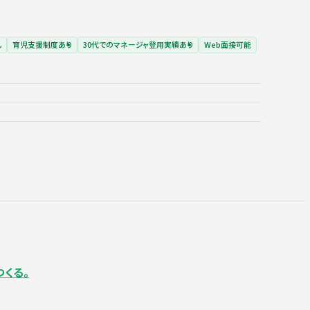
し
育児支援制度あり
30代でのマネージャ登用実績あり
Web面接可能
くる。