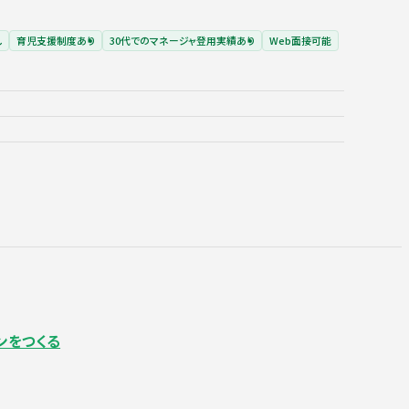
し
育児支援制度あり
30代でのマネージャ登用実績あり
Web面接可能
ンをつくる