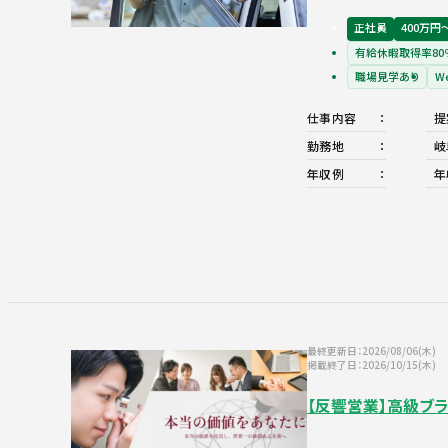
正社員
400万円
有給休暇取得率80
職場見学あり
W
仕事内容
提
勤務地
岐
年収例
年
最終更新日：2026/08/06(木)
掲載終了日：2026/10/15(木)
【反響営業】高級ブ