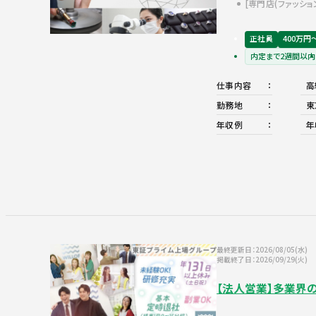
専門店(ファッショ
正社員
400万円
内定まで2週間以内
仕事内容
高
勤務地
東
年収例
年
最終更新日：2026/08/05(水)
掲載終了日：2026/09/29(火)
【法人営業】多業界の