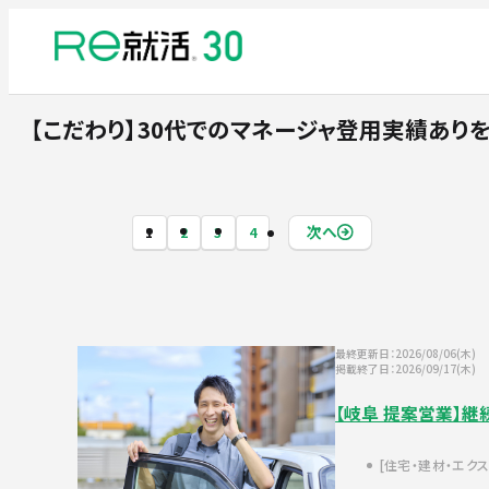
【こだわり】30代でのマネージャ登用実績あり
次へ
1
2
3
4
最終更新日：2026/08/06(木)
掲載終了日：2026/09/17(木)
【岐阜 提案営業】
住宅・建材・エク