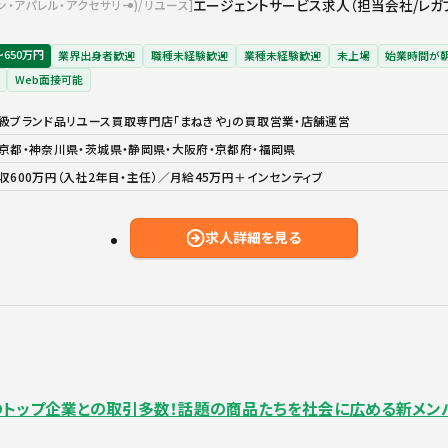
エージェントサービス求人（担当会社/レガ
ン・アパレル・アクセサリー)
リユース
〜650万円
業界出身者歓迎
職種未経験歓迎
業種未経験歓迎
未上場
始業時間が朝
Web面接可能
級ブランド品リユース買取専門店「まねきや」の買取営業・店舗運営
京都・神奈川県・茨城県・静岡県・大阪府・京都府・福岡県
収600万円（入社2年目・主任）／月給45万円＋インセンティブ
求人詳細を見る
トップ企業との取引多数！話題の商品たちを社会に広める新メンバー募