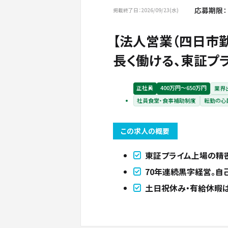
応募期限：
掲載終了日：2026/09/23(水)
【法人営業（四日市
長く働ける、東証プラ
正社員
400万円〜650万円
業界
社員食堂・食事補助制度
転勤の心
この求人の概要
東証プライム上場の精
70年連続黒字経営。自
土日祝休み・有給休暇