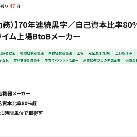
47
残り
日
勤務）】70年連続黒字／自己資本比率80
イム上場BtoBメーカー
出身者歓迎
職種経験者優遇
業種経験者優遇
上場
完全週休2日制
土日祝休み
配なし
育児支援制度あり
子育てパパ・ママ活躍中
創業50年以上の老舗企業
退職金
密機器メーカー
己資本比率80％超
は1時間単位で取得可