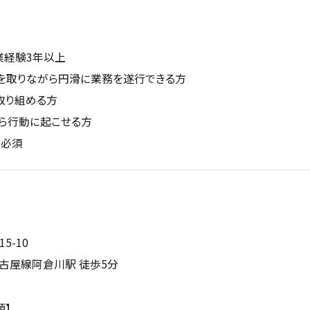
業経験3年以上
を取りながら円滑に業務を遂行できる方
取り組める方
ら行動に起こせる方
 必須
5-10
古屋線阿倉川駅 徒歩5分
類】