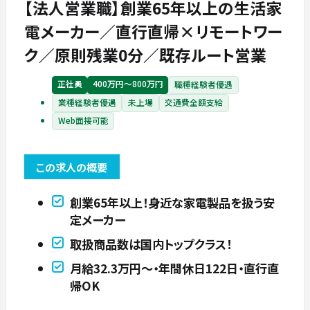
【法人営業職】創業65年以上の生活家
電メーカー／直行直帰×リモートワー
ク／原則残業0分／既存ルート営業
正社員
400万円〜800万円
職種経験者優遇
業種経験者優遇
未上場
交通費全額支給
Web面接可能
この求人の概要
創業65年以上！身近な家電製品を扱う安
定メーカー
取扱商品数は国内トップクラス！
月給32.3万円～・年間休日122日・直行直
帰OK