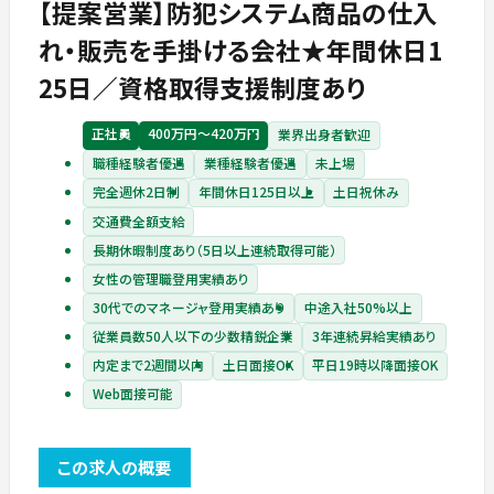
【提案営業】防犯システム商品の仕⼊
れ‧販売を⼿掛ける会社★年間休日1
25日／資格取得⽀援制度あり
正社員
400万円〜420万円
業界出身者歓迎
職種経験者優遇
業種経験者優遇
未上場
完全週休2日制
年間休日125日以上
土日祝休み
交通費全額支給
長期休暇制度あり（5日以上連続取得可能）
女性の管理職登用実績あり
30代でのマネージャ登用実績あり
中途入社50%以上
従業員数50人以下の少数精鋭企業
3年連続昇給実績あり
内定まで2週間以内
土日面接OK
平日19時以降面接OK
Web面接可能
この求人の概要