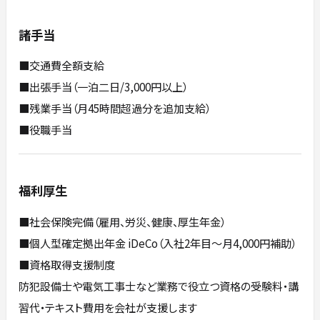
諸手当
■交通費全額⽀給
■出張⼿当（⼀泊⼆⽇/3,000円以上）
■残業⼿当（⽉45時間超過分を追加⽀給）
■役職⼿当
福利厚生
■社会保険完備（雇⽤、労災、健康、厚⽣年⾦）
■個⼈型確定拠出年⾦ iDeCo（⼊社2年⽬〜⽉4,000円補助）
■資格取得⽀援制度
防犯設備⼠や電気⼯事⼠など業務で役⽴つ資格の受験料‧講
習代‧テキスト費⽤を会社が⽀援します