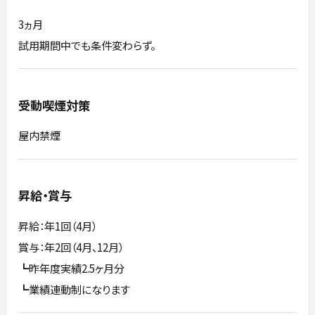
3ヵ月
試用期間中でも条件変わらず。
受動喫煙対策
屋内禁煙
昇給・賞与
昇給：年1回（4⽉）
賞与：年2回（4⽉、12⽉）
┗昨年度実績2.5ヶ⽉分
┗業績連動制になります