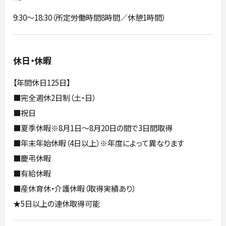
9:30〜18:30（所定労働時間8時間∕休憩1時間）
休日・休暇
【年間休⽇125⽇】
■完全週休2⽇制（⼟‧⽇）
■祝⽇
■夏季休暇※8⽉1⽇〜8⽉20⽇の間で3⽇間取得
■年末年始休暇（4⽇以上）※年度によって異なります
■慶弔休暇
■有給休暇
■産休育休‧介護休暇（取得実績あり）
★5⽇以上の連休取得可能