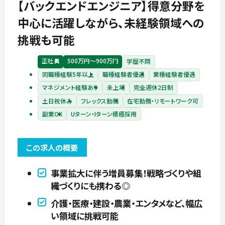
【バックエンドエンジニア】得意分野を
中心に活躍しながら、未経験領域への
挑戦も可能
正社員
500万円〜900万円
学歴不問
同職種経験5年以上
職種経験者優遇
業種経験者優遇
マネジメント経験あり
未上場
完全週休2日制
土日祝休み
フレックス勤務
在宅勤務・リモートワーク可
副業OK
Uターン・Iターン積極採用
この求人の概要
事業拡大に伴う増員募集！戦略づくりや組
織づくりにも携わる◎
介護・医療・建設・農業・エンタメなど、幅広
い領域に挑戦可能