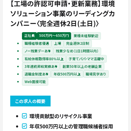
【工場の許認可申請・更新業務】環境
ソリューション事業のリーディングカ
ンパニー〈完全週休2日(土日)〉
正社員
500万円〜650万円
業種未経験歓迎
職種経験者優遇
上場
完全週休2日制
ノー残業デーあり
残業少なめ（1日1時間以内）
有給休暇取得率80％以上
子育てパパ・ママ活躍中
3年連続昇給実績あり
創業50年以上の老舗企業
退職金制度あり
年収500万円以上
職場見学あり
Web面接可能
この求人の概要
環境貢献型のリサイクル事業
年収500万円以上の管理職候補者採用