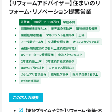
【リフォームアドバイザー】住まいのリ
フォーム・リノベーション提案営業
正社員
600万円〜900万円
学歴不問
同職種経験5年以上
業界出身者歓迎
職種経験者優遇
業種経験者優遇
マネジメント経験あり
上場
ノー残業デーあり
交通費全額支給
オフィスカジュアル可
長期休暇制度あり（5日以上連続取得可能）
Uターン・Iターン積極採用
中途入社50%以上
2年連続売上UP
3年連続昇給実績あり
年収500万円以上
内定まで2週間以内
カジュアル面談受付
職場見学あり
採用予定数5名以上
Web面接可能
この求人の概要
【東証プライム子会社】リフォーム・新築・不