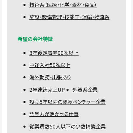
技術系（医療・化学・素材・食品）
施設・設備管理・技能工・運輸・物流系
希望の会社特徴
3年後定着率90％以上
中途入社50%以上
海外勤務・出張あり
2年連続売上UP
外資系企業
設立5年以内の成長ベンチャー企業
語学力が活かせる仕事
従業員数50人以下の少数精鋭企業