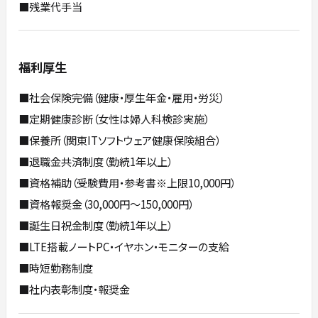
■残業代手当
福利厚生
■社会保険完備（健康・厚生年金・雇用・労災）
■定期健康診断（女性は婦人科検診実施）
■保養所（関東ITソフトウェア健康保険組合）
■退職金共済制度（勤続1年以上）
■資格補助（受験費用・参考書※上限10,000円）
■資格報奨金（30,000円～150,000円）
■誕生日祝金制度（勤続1年以上）
■LTE搭載ノートPC・イヤホン・モニターの支給
■時短勤務制度
■社内表彰制度・報奨金