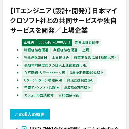
【ITエンジニア（設計・開発）】日本マイ
クロソフト社との共同サービスや独自
サービスを開発／上場企業
正社員
500万円〜1000万円
業界出身者歓迎
職種経験者優遇
業種経験者優遇
上場
完全週休2日制
土日祝休み
残業少なめ（1日1時間以内）
長期休暇制度あり（5日以上連続取得可能）
在宅勤務・リモートワーク可
3年後定着率90％以上
Uターン・Iターン積極採用
育児支援制度あり
子育てパパ・ママ活躍中
年収500万円以上
カジュアル面談受付
Web面接可能
この求人の概要