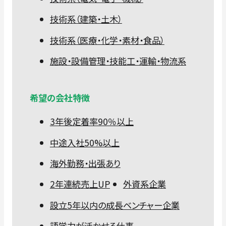
技術系（建築・土木）
技術系（医療・化学・素材・食品）
施設・設備管理・技能工・運輸・物流系
希望の会社特徴
3年後定着率90％以上
中途入社50%以上
海外勤務・出張あり
2年連続売上UP
外資系企業
設立5年以内の成長ベンチャー企業
語学力が活かせる仕事