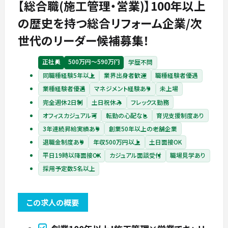
【総合職(施工管理・営業)】100年以上
の歴史を持つ総合リフォーム企業/次
世代のリーダー候補募集！
正社員
500万円〜590万円
学歴不問
同職種経験5年以上
業界出身者歓迎
職種経験者優遇
業種経験者優遇
マネジメント経験あり
未上場
完全週休2日制
土日祝休み
フレックス勤務
オフィスカジュアル可
転勤の心配なし
育児支援制度あり
3年連続昇給実績あり
創業50年以上の老舗企業
退職金制度あり
年収500万円以上
土日面接OK
平日19時以降面接OK
カジュアル面談受付
職場見学あり
採用予定数5名以上
この求人の概要