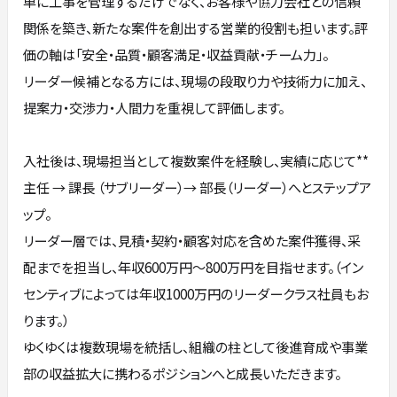
単に工事を管理するだけでなく、お客様や協力会社との信頼
関係を築き、新たな案件を創出する営業的役割も担います。評
価の軸は「安全・品質・顧客満足・収益貢献・チーム力」。
リーダー候補となる方には、現場の段取り力や技術力に加え、
提案力・交渉力・人間力を重視して評価します。
入社後は、現場担当として複数案件を経験し、実績に応じて**
主任 → 課長 （サブリーダー）→ 部長（リーダー）へとステップア
ップ。
リーダー層では、見積・契約・顧客対応を含めた案件獲得、采
配までを担当し、年収600万円〜800万円を目指せます。（イン
センティブによっては年収1000万円のリーダークラス社員もお
ります。）
ゆくゆくは複数現場を統括し、組織の柱として後進育成や事業
部の収益拡大に携わるポジションへと成長いただきます。