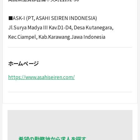
■ASK-I (PT, ASAHI SEIREN INDONESIA)
Jl.Surya Madya III Kav.D1-D4, Desa Kutanegara,
Kec.Ciampel, Kab.Karawang.Jawa Indonesia
ホームページ
https://www.asahiseiren.com/
希望の勤務地から求人を探す