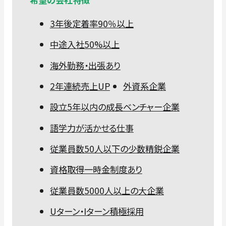
3年後定着率90％以上
中途入社50%以上
海外勤務・出張あり
2年連続売上UP
外資系企業
設立5年以内の成長ベンチャー企業
語学力が活かせる仕事
従業員数50人以下の少数精鋭企業
資格取得一時金制度あり
従業員数5000人以上の大企業
Uターン・Iターン積極採用