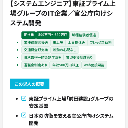
【システムエンジニア】東証プライム上
場グループのIT企業／官公庁向けシ
ステム開発
正社員
500万円〜680万円
職種経験者優遇
業種経験者優遇
未上場
土日祝休み
フレックス勤務
交通費全額支給
転勤の心配なし
資格取得一時金制度あり
育児支援制度あり
退職金制度あり
年収500万円以上
Web面接可能
この求人の概要
東証プライム上場「前田建設」グループの
安定基盤
日本の防衛を支える官公庁向けシステム
開発