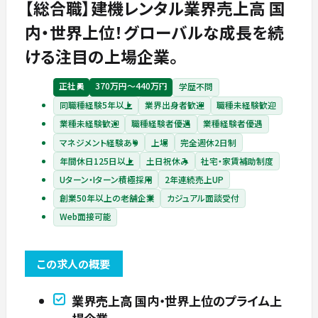
【総合職】建機レンタル業界売上高 国
内・世界上位！グローバルな成長を続
ける注目の上場企業。
正社員
370万円〜440万円
学歴不問
同職種経験5年以上
業界出身者歓迎
職種未経験歓迎
業種未経験歓迎
職種経験者優遇
業種経験者優遇
マネジメント経験あり
上場
完全週休2日制
年間休日125日以上
土日祝休み
社宅・家賃補助制度
Uターン・Iターン積極採用
2年連続売上UP
創業50年以上の老舗企業
カジュアル面談受付
Web面接可能
この求人の概要
業界売上高 国内・世界上位のプライム上