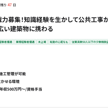
47
残り
日
戦力募集！知識経験を生かして公共工事
広い建築物に携わる
経験者優遇
業種経験者優遇
未上場
転勤の心配なし
従業員数50人以下の少数精鋭
施工管理が可能
生かせる環境
年収500万円～/資格手当