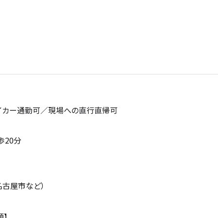
イカー通勤可／現場への直行直帰可
20分
名古屋市など）
類】