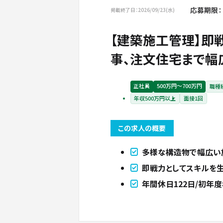
応募期限：
掲載終了日：2026/09/23(水)
【建築施工管理】即
事、注文住宅まで幅
正社員
500万円〜700万円
職種
年収500万円以上
面接1回
この求人の概要
多様な構造物で幅広い
即戦力としてスキルを
年間休日122日/初年度