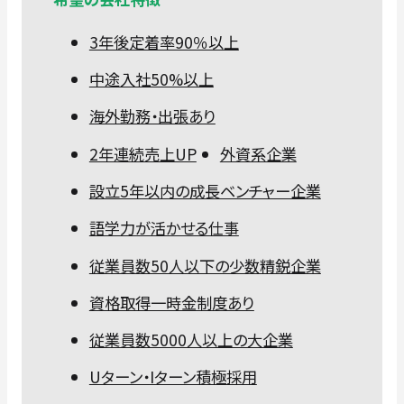
3年後定着率90％以上
中途入社50%以上
海外勤務・出張あり
2年連続売上UP
外資系企業
設立5年以内の成長ベンチャー企業
語学力が活かせる仕事
従業員数50人以下の少数精鋭企業
資格取得一時金制度あり
従業員数5000人以上の大企業
Uターン・Iターン積極採用