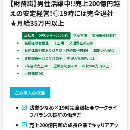
【財務職】男性活躍中!!売上200億円越
えの安定経営！◎19時には完全退社
★月給35万円以上
正社員
500万円〜630万円
学歴不問
業種未経験歓迎
職種経験者優遇
未上場
交通費全額支給
長期休暇制度あり（5日以上連続取得可能）
転勤の心配なし
資格取得一時金制度あり
中途入社50%以上
2年連続売上UP
退職金制度あり
年収500万円以上
土日面接OK
この求人の概要
残業少なめ×19時完全退社◆ワークライ
フバランス抜群の働き方
売上200億円超の成長企業でキャリアアッ