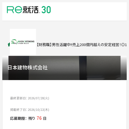
求人検索
【財務職】男性活躍中!!売上200億円越えの安定経営！◎
日本建物株式会社
最終更新日：2026/07/28(火)
掲載終了日：2026/10/22(木)
76
応募期限：
残り
日