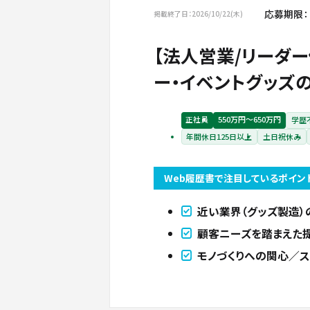
応募期限：
掲載終了日：2026/10/22(木)
【法人営業/リーダ
ー・イベントグッズ
正社員
550万円〜650万円
学歴
年間休日125日以上
土日祝休み
Web履歴書で注目しているポイン
近い業界（グッズ製造）
顧客ニーズを踏まえた
モノづくりへの関心／ス