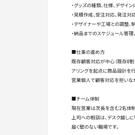
・グッズの種類、仕様、デザイ
・見積作成、受注対応、発注対
・デザイナーや工場との調整、
・納品までのスケジュール管理
■仕事の進め方
既存顧客対応が中心（既存8割
アリングを起点に商品設計を行
営業個人で顧客対応を担いなが
■チーム体制
現在営業は次長を含む2名体制
上司への相談は、デスク越しに「
届く壁のない職場です。