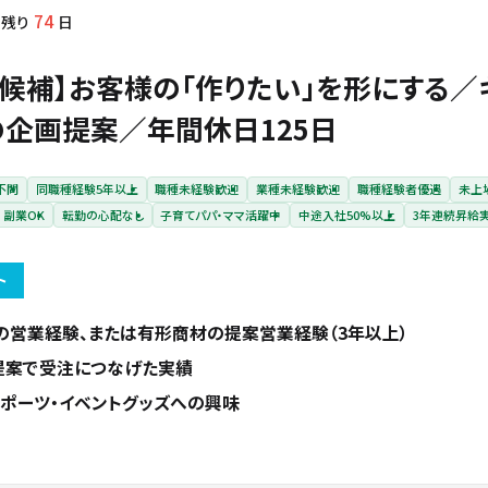
74
残り
日
ー候補】お客様の「作りたい」を形にする／
の企画提案／年間休日125日
不問
同職種経験5年以上
職種未経験歓迎
業種未経験歓迎
職種経験者優遇
未上
副業OK
転勤の心配なし
子育てパパ・ママ活躍中
中途入社50%以上
3年連続昇給
ト
の営業経験、または有形商材の提案営業経験（3年以上）
提案で受注につなげた実績
ポーツ・イベントグッズへの興味