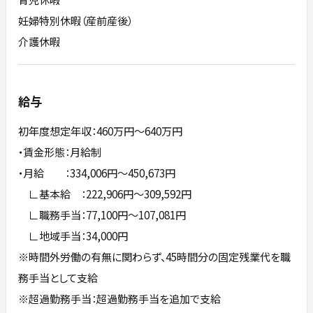
妊婦特別休暇（産前産後）
介護休暇
給与
初年度想定年収：460万円〜640万円
・賃金形態：月給制
・月給 ：334,006円～450,673円
∟基本給 ：222,906円～309,592円
∟職務手当：77,100円～107,081円
∟地域手当：34,000円
※時間外労働の有無に関わらず、45時間分の固定残業代を職
務手当として支給
※超過勤務手当：超過勤務手当を追加で支給