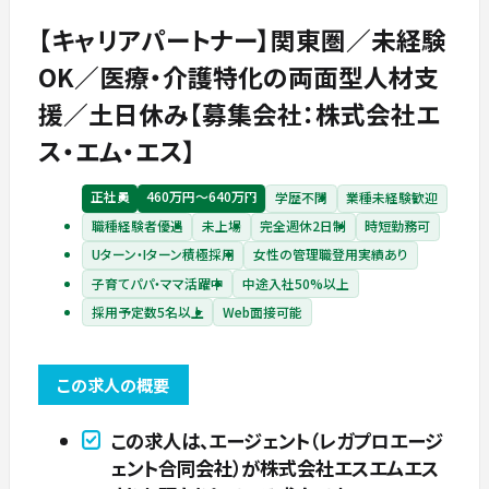
【キャリアパートナー】関東圏／未経験
OK／医療・介護特化の両面型人材支
援／土日休み【募集会社：株式会社エ
ス・エム・エス】
正社員
460万円〜640万円
学歴不問
業種未経験歓迎
職種経験者優遇
未上場
完全週休2日制
時短勤務可
Uターン・Iターン積極採用
女性の管理職登用実績あり
子育てパパ・ママ活躍中
中途入社50%以上
採用予定数5名以上
Web面接可能
この求人の概要
この求人は、エージェント（レガプロエージ
ェント合同会社）が株式会社エスエムエス