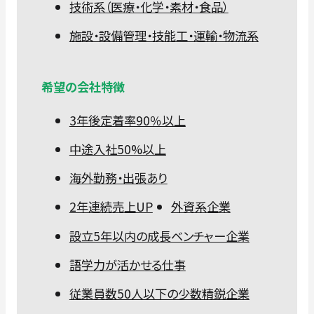
技術系（医療・化学・素材・食品）
施設・設備管理・技能工・運輸・物流系
希望の会社特徴
3年後定着率90％以上
中途入社50%以上
海外勤務・出張あり
2年連続売上UP
外資系企業
設立5年以内の成長ベンチャー企業
語学力が活かせる仕事
従業員数50人以下の少数精鋭企業