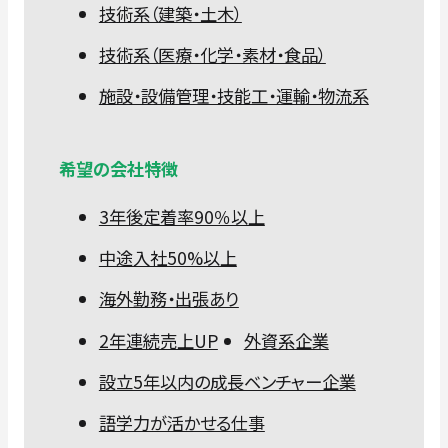
技術系（建築・土木）
技術系（医療・化学・素材・食品）
施設・設備管理・技能工・運輸・物流系
希望の会社特徴
3年後定着率90％以上
中途入社50%以上
海外勤務・出張あり
2年連続売上UP
外資系企業
設立5年以内の成長ベンチャー企業
語学力が活かせる仕事