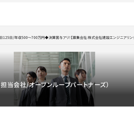
125日/年収500～700万円◆決算賞与アリ！【募集会社:株式会社建設エンジニアリング】 
担当会社/オープンループパートナーズ）