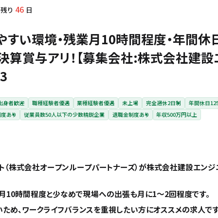
46
残り
日
やすい環境・残業月10時間程度・年間休日
◆決算賞与アリ！【募集会社:株式会社建
3
出身者歓迎
職種経験者優遇
業種経験者優遇
未上場
完全週休2日制
年間休日12
制度あり
従業員数50人以下の少数精鋭企業
退職金制度あり
年収500万円以上
ト（株式会社オープンループパートナーズ）が株式会社建設エンジ
月10時間程度と少なめで現場への出張も月に1～2回程度です。
いため、ワークライフバランスを重視したい方にオススメの求人です