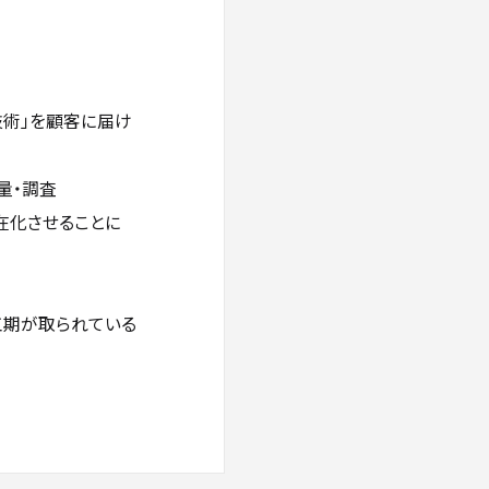
技術」を顧客に届け
量・調査
在化させることに
工期が取られている