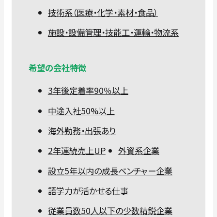
技術系（医療・化学・素材・食品）
施設・設備管理・技能工・運輸・物流系
希望の会社特徴
3年後定着率90％以上
中途入社50%以上
海外勤務・出張あり
2年連続売上UP
外資系企業
設立5年以内の成長ベンチャー企業
語学力が活かせる仕事
従業員数50人以下の少数精鋭企業