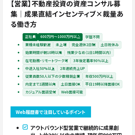
【営業】不動産投資の資産コンサル募
集｜成果直結インセンティブ×裁量あ
る働き方
正社員
600万円〜1000万円以上
学歴不問
業種未経験歓迎
未上場
完全週休2日制
土日祝休み
始業時間が朝10時以降
残業少なめ（1日1時間以内）
在宅勤務・リモートワーク可
3年後定着率90％以上
中途入社50%以上
2年連続売上UP
従業員数50人以下の少数精鋭企業
年収500万円以上
内定まで2週間以内
土日面接OK
平日19時以降面接OK
カジュアル面談受付
Web面接可能
Web履歴書で注目しているポイント
アウトバウンド型営業で継続的に成果創